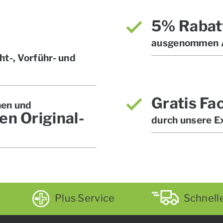
5% Rabat
ausgenommen A
t-, Vorführ- und
Gratis Fa
hen und
en Original-
durch unsere E
Plus Service
Schnell