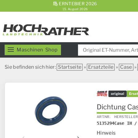
ERNTEBIER 2026
15. August 2026
Maschinen
Shop
Sie befinden sich hier:
Startseite
»
Ersatzteile
»
Case
»
original
Ersat
Dichtung Cas
ART.NR.
HERSTELLE
5135294
Case IH /
Hinweis