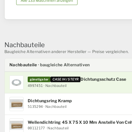
Alle 133 Maschinen anzeigen
Nachbauteile
Baugleiche Alternativen anderer Hersteller — Preise vergleichen.
Nachbauteile
· baugleiche Alternativen
Dichtungsschutz Case
günstigster
CASE IH / STEYR
· Nachbauteil
4997451
Dichtungsring Kramp
· Nachbauteil
5135294
Wellendichtring 45 X 75 X 10 Mm Anstelle Von Cnh
· Nachbauteil
00112177