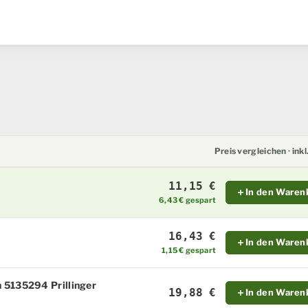
Preis vergleichen · ink
11,15 €
In den Waren
6,43 € gespart
16,43 €
In den Waren
1,15 € gespart
 5135294 Prillinger
19,88 €
In den Waren