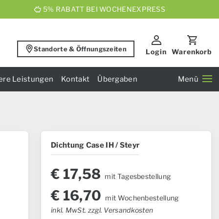
5% RABATT BEI WOCHENEXPRESS
Standorte & Öffnungszeiten
Login
Warenkorb
ere Leistungen
Kontakt
Übergaben
Menü
Dichtung Case IH / Steyr
€
17,58
mit Tagesbestellung
€
16,70
mit Wochenbestellung
inkl. MwSt. zzgl. Versandkosten