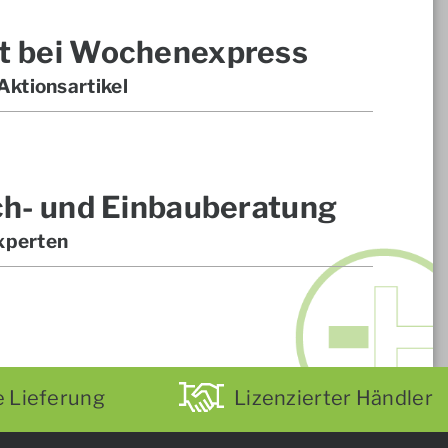
t bei Wochenexpress
ktionsartikel
ch- und Einbauberatung
xperten
e Lieferung
Lizenzierter Händler