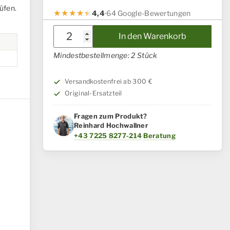
üfen.
4,4
·
64 Google-Bewertungen
Dichtung
In den Warenkorb
Case
Mindestbestellmenge: 2 Stück
IH
/
Versandkostenfrei ab 300 €
Steyr
Original-Ersatzteil
Menge
Fragen zum Produkt?
Reinhard Hochwallner
+43 7225 8277-214
·
Beratung