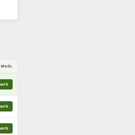
l. MwSt.
korb
korb
korb