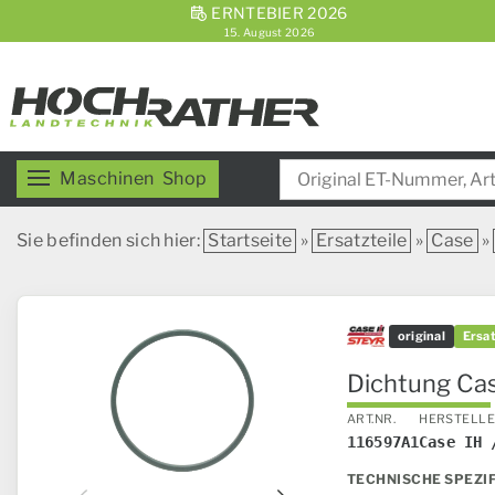
ERNTEBIER 2026
15. August 2026
Maschinen
Shop
Sie befinden sich hier:
Startseite
»
Ersatzteile
»
Case
»
original
Ersat
Dichtung Cas
ART.NR.
HERSTELL
116597A1
Case IH 
TECHNISCHE SPEZI