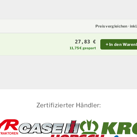
Preis vergleichen · ink
27,83 €
In den Waren
11,75 € gespart
Zertifizierter Händler: