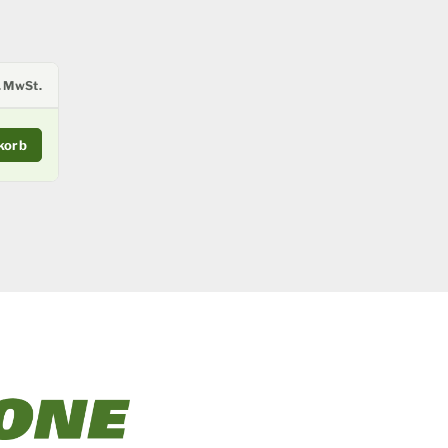
l. MwSt.
korb