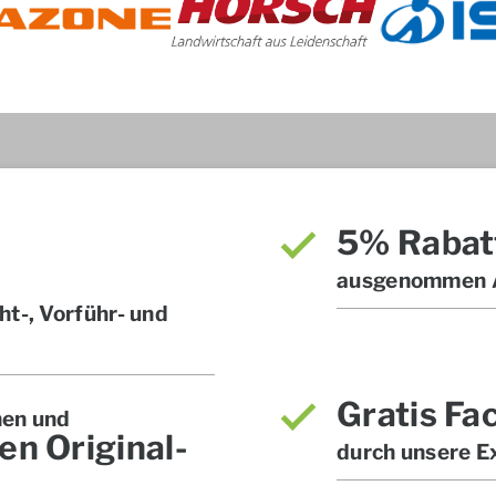
5% Rabat
ausgenommen A
t-, Vorführ- und
Gratis Fa
hen und
en Original-
durch unsere E