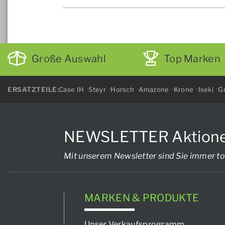
Große Auswahl
Top Marken
ERSATZTEILE:
Case IH
Steyr
Horsch
Amazone
Krone
Iseki
Gr
NEWSLETTER Aktionen, 
Mit unserem Newsletter sind Sie immer to
MARKEN & PRODUKTE
Unser Verkaufsprogramm