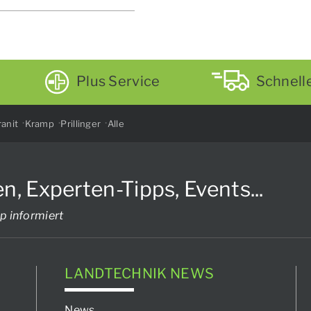
Plus Service
Schnell
anit
Kramp
Prillinger
Alle
Experten-Tipps, Events...
p informiert
LANDTECHNIK NEWS
News