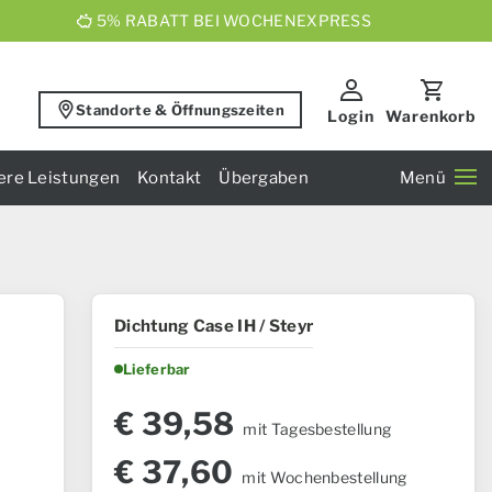
5% RABATT BEI WOCHENEXPRESS
Standorte & Öffnungszeiten
Login
Warenkorb
ere Leistungen
Kontakt
Übergaben
Menü
Dichtung Case IH / Steyr
Lieferbar
€
39,58
mit Tagesbestellung
€
37,60
mit Wochenbestellung