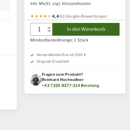
inkl. MwSt. zzgl. Versandkosten
4,4
·
61 Google-Bewertungen
Dichtung
In den Warenkorb
Case
Mindestbestellmenge: 1 Stück
IH
/
Versandkostenfrei ab 300 €
Steyr
Original-Ersatzteil
Menge
Fragen zum Produkt?
Reinhard Hochwallner
+43 7225 8277-214
·
Beratung