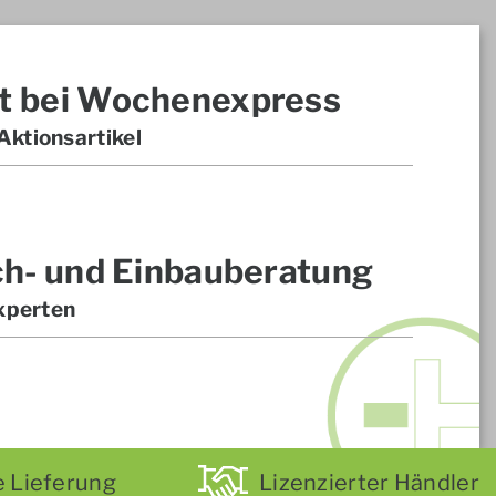
t bei Wochenexpress
ktionsartikel
ch- und Einbauberatung
xperten
e Lieferung
Lizenzierter Händler