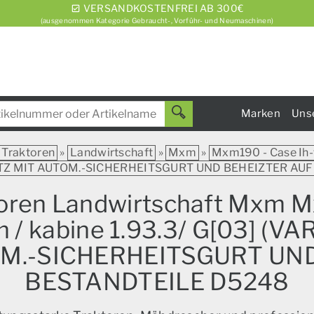
VERSANDKOSTENFREI AB 300€
(ausgenommen Kategorie Gebraucht-, Vorführ- und Neumaschinen)
Marken
Uns
Traktoren
»
Landwirtschaft
»
Mxm
»
Mxm190 - Case Ih-t
-SITZ MIT AUTOM.-SICHERHEITSGURT UND BEHEIZTER AUF
ktoren Landwirtschaft Mxm M
orm / kabine 1.93.3/ G[03] 
OM.-SICHERHEITSGURT UN
BESTANDTEILE D5248