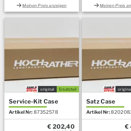
Menge
Menge
Meinen Preis anzeigen
Meinen Preis a
original
Ersatzteil
origina
Service-Kit Case
Satz Case
Artikel Nr:
87352578
Artikel Nr:
820208
€
202,40
€