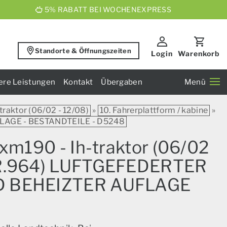
5% RABATT BEI WOCHENEXPRESS
Standorte & Öffnungszeiten
Login
Warenkorb
ere Leistungen
Kontakt
Übergaben
Menü
raktor (06/02 - 12/08)
»
10. Fahrerplattform / kabine
»
LAGE - BESTANDTEILE - D5248
xm190 - Ih-traktor (06/02
(VAR.964) LUFTGEFEDERTER
D BEHEIZTER AUFLAGE