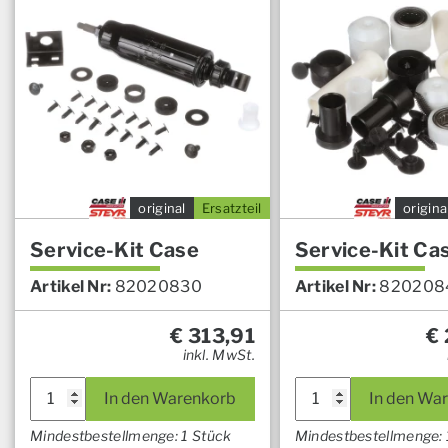
original
Ersatzteil
origina
Service-Kit Case
Service-Kit Ca
Artikel Nr:
82020830
Artikel Nr:
820208
€
313,91
€
inkl. MwSt.
Service-
Service-
In den Warenkorb
In den Wa
Kit
Kit
Case
Case
Mindestbestellmenge: 1 Stück
Mindestbestellmenge: 