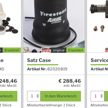
l
Ersatzteil
original
Ersatzteil
se
Satz Case
Servic
45
Artikel Nr:
82020819
Artikel N
248,46
€
288,46
inkl. MwSt.
inkl. MwSt.
Satz
Service-
renkorb
In den Warenkorb
Case
Kit
Menge
Case
1 Stück
Mindestbestellmenge: 1 Stück
Mindestbe