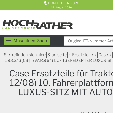
ERNTEBIER 2026
15. August 2026
Maschinen
Shop
Sie befinden sich hier:
Startseite
»
Ersatzteile
»
Case
»
1.93.3/ G[03] - (VAR.964) LUFTGEFEDERTER LUXUS
Case Ersatzteile für Tra
12/08) 10. Fahrerplattf
LUXUS-SITZ MIT AUT