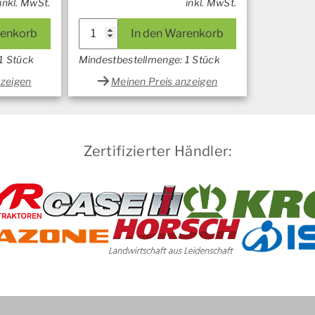
inkl. MwSt.
inkl. MwSt.
Satz
renkorb
In den Warenkorb
Case
Menge
1 Stück
Mindestbestellmenge: 1 Stück
nzeigen
Meinen Preis anzeigen
Zertifizierter Händler: