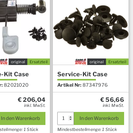
original
Ersatzteil
original
Ersatzteil
e-Kit Case
Service-Kit Case
r:
82021020
Artikel Nr:
87347976
€
206,04
€
56,66
inkl. MwSt.
inkl. MwSt.
Service-
In den Warenkorb
In den Warenkorb
Kit
Case
stellmenge: 1 Stück
Mindestbestellmenge: 1 Stück