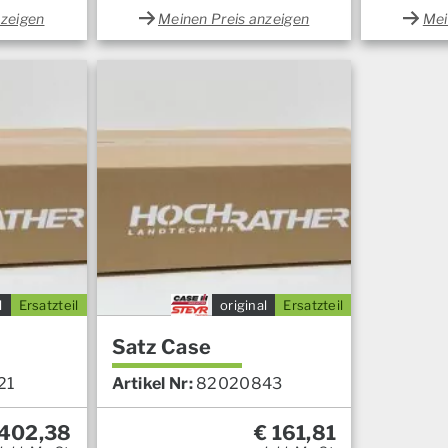
Menge
nzeigen
Meinen Preis anzeigen
Mei
l
Ersatzteil
original
Ersatzteil
Satz Case
21
Artikel Nr:
82020843
402,38
€
161,81