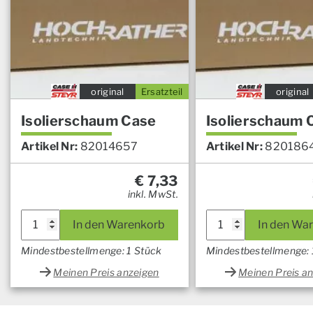
original
Ersatzteil
original
Isolierschaum Case
Isolierschaum 
Artikel Nr:
82014657
Artikel Nr:
820186
€
7,33
inkl. MwSt.
In den Warenkorb
In den Wa
Mindestbestellmenge: 1 Stück
Mindestbestellmenge: 
Meinen Preis anzeigen
Meinen Preis a