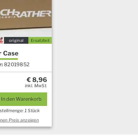
original
Ersatzteil
r Case
r:
82019852
€
8,96
inkl. MwSt.
In den Warenkorb
stellmenge: 1 Stück
nen Preis anzeigen