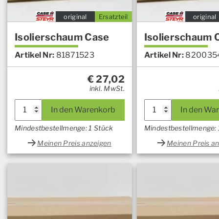
original
Ersatzteil
original
Isolierschaum Case
Isolierschaum 
Artikel Nr:
81871523
Artikel Nr:
820035
€
27,02
inkl. MwSt.
In den Warenkorb
In den Wa
Mindestbestellmenge: 1 Stück
Mindestbestellmenge: 
Meinen Preis anzeigen
Meinen Preis a