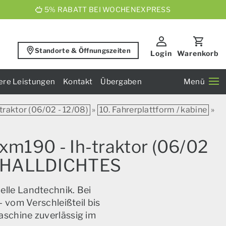
5% RABATT BEI WOCHENEXPRESS
Standorte & Öffnungszeiten
Login
Warenkorb
ere Leistungen
Kontakt
Übergaben
Menü
raktor (06/02 - 12/08)
»
10. Fahrerplattform / kabine
»
xm190 - Ih-traktor (06/02
.1 SHALLDICHTES
elle Landtechnik. Bei
 vom Verschleißteil bis
aschine zuverlässig im