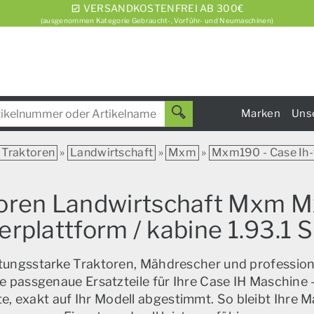
VERSANDKOSTENFREI AB 300€
(ausgenommen Kategorie Gebraucht-, Vorführ- und Neumaschinen)
Marken
Uns
Traktoren
»
Landwirtschaft
»
Mxm
»
Mxm190 - Case Ih-t
ktoren Landwirtschaft Mxm M
rerplattform / kabine 1.93
istungsstarke Traktoren, Mähdrescher und profession
e passgenaue Ersatzteile für Ihre Case IH Maschine –
, exakt auf Ihr Modell abgestimmt. So bleibt Ihre M