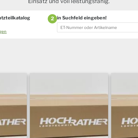
Einsatz und voll leistungsfähig.
tzteilkatalog
in Suchfeld eingeben!
2
ogen