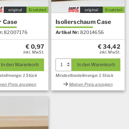
original
Ersatzteil
original
Ersatzteil
r Case
Isolierschaum Case
r:
82007176
Artikel Nr:
82014656
€
0,97
€
34,42
inkl. MwSt.
inkl. MwSt.
In den Warenkorb
In den Warenkorb
stellmenge: 1 Stück
Mindestbestellmenge: 1 Stück
nen Preis anzeigen
Meinen Preis anzeigen