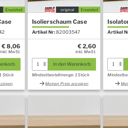
Ersatzteil
original
Ersatzteil
Case
Isolierschaum Case
Isolato
42
Artikel Nr:
82003547
Artikel N
€
8,06
€
2,60
inkl. MwSt.
inkl. MwSt.
renkorb
In den Warenkorb
1 Stück
Mindestbestellmenge: 1 Stück
Mindestbe
nzeigen
Meinen Preis anzeigen
Mei