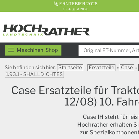
ERNTEBIER 2026
15. August 2026
Maschinen
Shop
Sie befinden sich hier:
Startseite
»
Ersatzteile
»
Case
»
1.93.1 - SHALLDICHTES
Case Ersatzteile für Tra
12/08) 10. Fah
Case IH steht für le
Hochrather erhalten Si
zur Spezialkomponente