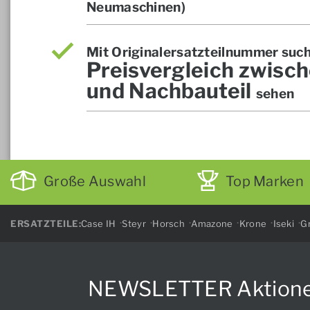
Neumaschinen)
Mit Originalersatzteilnummer suc
Preisvergleich zwisch
und Nachbauteil
sehen
Große Auswahl
Top Marken
ERSATZTEILE:
Case IH
Steyr
Horsch
Amazone
Krone
Iseki
Gr
NEWSLETTER Aktionen, 