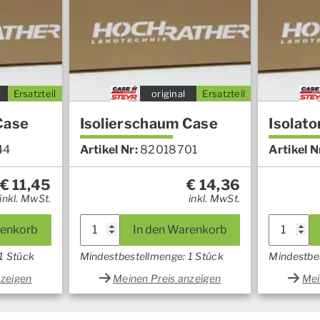
Ersatzteil
original
Ersatzteil
Case
Isolierschaum Case
Isolato
44
Artikel Nr:
82018701
Artikel N
€
11,45
€
14,36
inkl. MwSt.
inkl. MwSt.
renkorb
In den Warenkorb
1 Stück
Mindestbestellmenge: 1 Stück
Mindestbe
nzeigen
Meinen Preis anzeigen
Mei