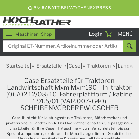
5% RABATT BEI WOCHENEXPRESS
Toggle
Login
MENÜ
Maschinen
Shop
navigati
Startseite
»
Ersatzteile
»
Case
»
Traktoren
»
Landwirt
Case Ersatzteile für Traktoren
Landwirtschaft Mxm Mxm190 - Ih-traktor
(06/02 12/08) 10. Fahrerplattform / kabine
1.91.5/01 (VAR.007-640)
SCHEIBENVORDEREWIOSCHER
Case IH steht für leistungsstarke Traktoren, Mähdrescher und
professionelle Landtechnik. Bei Hochrather erhalten Sie passgenaue
Ersatzteile für Ihre Case IH Maschine – vom Verschleißteil bis zur
Spezialkomponente, exakt auf Ihr Modell abgestimmt. So bleibt Ihre
Maschine zuverlässig im Einsatz und voll leistungsfähig.