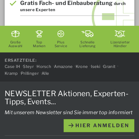
Gratis Fach- und Einbauberatung
durch
unsere Experten
Große
Top
Plus
Schnelle
Lizenzierter
Auswahl
Marken
Service
Lieferung
Händler
ERSATZTEILE:
Case IH
Steyr
Horsch
Amazone
Krone
Iseki
Granit
Kramp
Prillinger
Alle
NEWSLETTER Aktionen, Experten-
Tipps, Events...
Mit unserem Newsletter sind Sie immer top informiert
HIER ANMELDEN