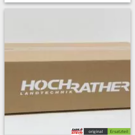
original
Ersatzteil