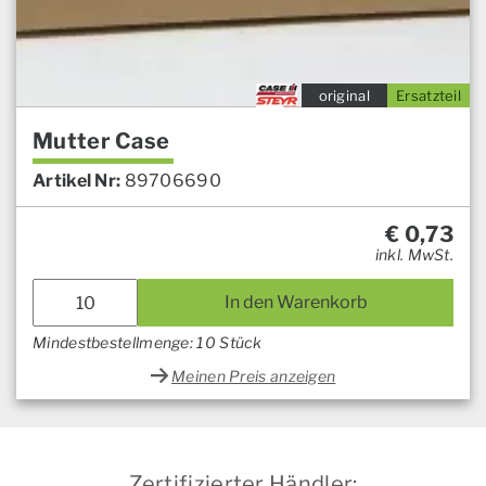
original
Ersatzteil
Mutter Case
Artikel Nr:
89706690
€
0,73
inkl. MwSt.
In den Warenkorb
Mindestbestellmenge: 10 Stück
Meinen Preis anzeigen
Zertifizierter Händler: