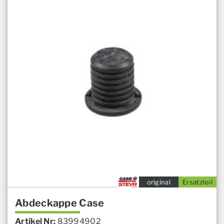
original
Ersatzteil
Abdeckappe Case
Artikel Nr:
83994902