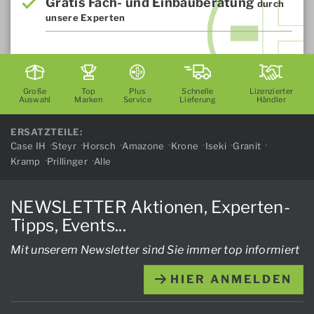
Gratis Fach- und Einbauberatung
durch
unsere Experten
Große
Top
Plus
Schnelle
Lizenzierter
Auswahl
Marken
Service
Lieferung
Händler
ERSATZTEILE:
Case IH
Steyr
Horsch
Amazone
Krone
Iseki
Granit
Kramp
Prillinger
Alle
NEWSLETTER Aktionen, Experten-
Tipps, Events...
Mit unserem Newsletter sind Sie immer top informiert
HIER ANMELDEN