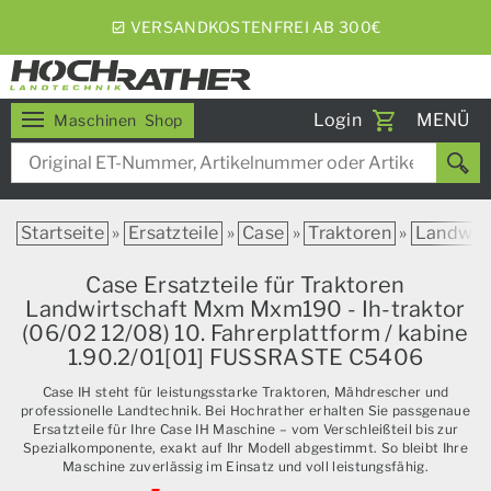
5% RABATT BEI WOCHENEXPRESS
Toggle
Login
MENÜ
Maschinen
Shop
navigati
Startseite
»
Ersatzteile
»
Case
»
Traktoren
»
Landwirt
Case Ersatzteile für Traktoren
Landwirtschaft Mxm Mxm190 - Ih-traktor
(06/02 12/08) 10. Fahrerplattform / kabine
1.90.2/01[01] FUSSRASTE C5406
Case IH steht für leistungsstarke Traktoren, Mähdrescher und
professionelle Landtechnik. Bei Hochrather erhalten Sie passgenaue
Ersatzteile für Ihre Case IH Maschine – vom Verschleißteil bis zur
Spezialkomponente, exakt auf Ihr Modell abgestimmt. So bleibt Ihre
Maschine zuverlässig im Einsatz und voll leistungsfähig.