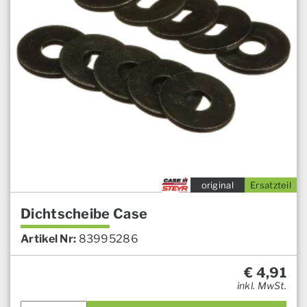
original
Ersatzteil
Dichtscheibe Case
Artikel Nr:
83995286
€
4,91
inkl. MwSt.