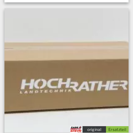
original
Ersatzteil