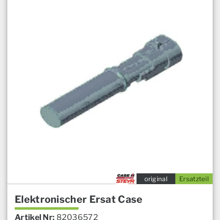
original
Ersatzteil
Elektronischer Ersat Case
Artikel Nr:
82036572