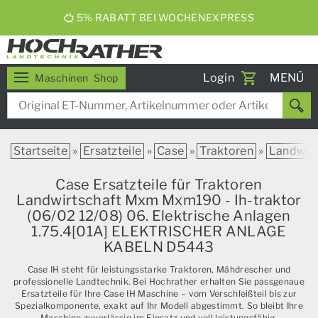
5% RABATT BEI WOCHENEXPRESS
Toggle
Login
MENÜ
Maschinen
Shop
navigati
Startseite
»
Ersatzteile
»
Case
»
Traktoren
»
Landwirt
Case Ersatzteile für Traktoren
Landwirtschaft Mxm Mxm190 - Ih-traktor
(06/02 12/08) 06. Elektrische Anlagen
1.75.4[01A] ELEKTRISCHER ANLAGE
KABELN D5443
Case IH steht für leistungsstarke Traktoren, Mähdrescher und
professionelle Landtechnik. Bei Hochrather erhalten Sie passgenaue
Ersatzteile für Ihre Case IH Maschine – vom Verschleißteil bis zur
Spezialkomponente, exakt auf Ihr Modell abgestimmt. So bleibt Ihre
Maschine zuverlässig im Einsatz und voll leistungsfähig.