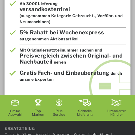
Ab 300€ Lieferung
versandkostenfrei
(ausgenommen Kategorie Gebraucht-, Vorführ- und
Neumaschinen)
5% Rabatt bei Wochenexpress
ausgenommen Aktionsartikel
Mit Originalersatzteilnummer suchen und
Preisvergleich zwischen Original- und
Nachbauteil
sehen
Gratis Fach- und Einbauberatung
durch
unsere Experten
Große
Top
Plus
Schnelle
Lizenzierter
Auswahl
Marken
Service
Lieferung
Händler
ERSATZTEILE:
Case IH
Steyr
Horsch
Amazone
Krone
Iseki
Granit