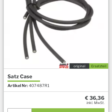
original
Ersatzteil
Satz Case
Artikel Nr:
407487R1
€
36,36
inkl. MwSt.