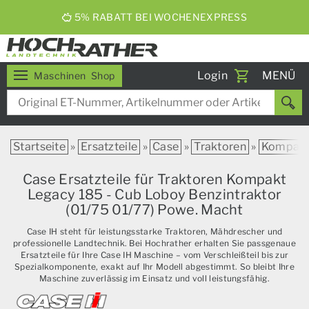
ERNTEBIER 2026
Toggle
Login
MENÜ
Maschinen
Shop
navigati
Startseite
»
Ersatzteile
»
Case
»
Traktoren
»
Kompak
Case Ersatzteile für Traktoren Kompakt
Legacy 185 - Cub Loboy Benzintraktor
(01/75 01/77) Powe. Macht
Case IH steht für leistungsstarke Traktoren, Mähdrescher und
professionelle Landtechnik. Bei Hochrather erhalten Sie passgenaue
Ersatzteile für Ihre Case IH Maschine – vom Verschleißteil bis zur
Spezialkomponente, exakt auf Ihr Modell abgestimmt. So bleibt Ihre
Maschine zuverlässig im Einsatz und voll leistungsfähig.