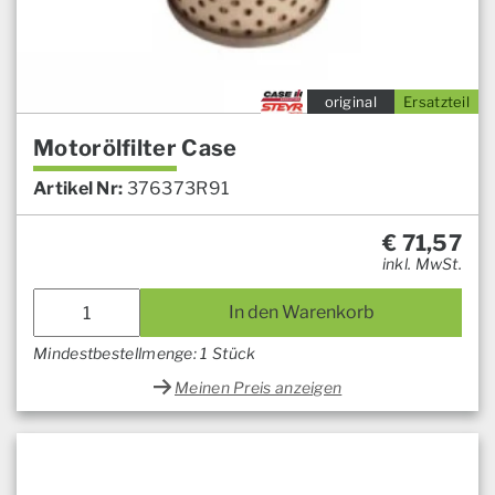
original
Ersatzteil
Motorölfilter Case
Artikel Nr:
376373R91
€
71,57
inkl. MwSt.
In den Warenkorb
Mindestbestellmenge: 1 Stück
Meinen Preis anzeigen