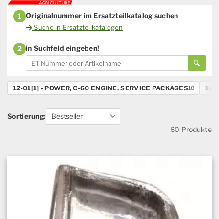
Originalnummer im Ersatzteilkatalog suchen
1
Suche in Ersatzteilkatalogen
in Suchfeld eingeben!
2
12-01[1] - POWER, C-60 ENGINE, SERVICE PACKAGES
12-
18
Sortierung:
60 Produkte