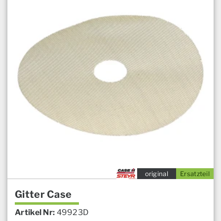
original
Ersatzteil
Gitter Case
Artikel Nr:
49923D