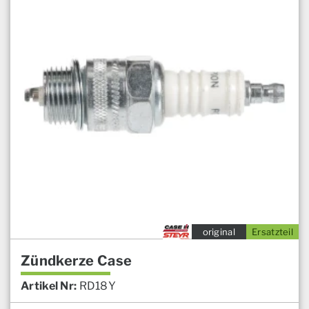
original
Ersatzteil
Zündkerze Case
Artikel Nr:
RD18Y