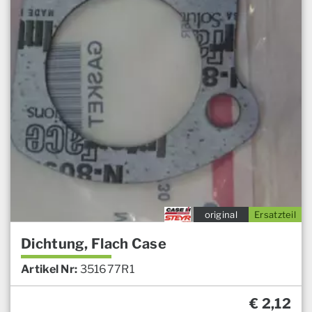
original
Ersatzteil
Dichtung, Flach Case
Artikel Nr:
351677R1
€
2,12