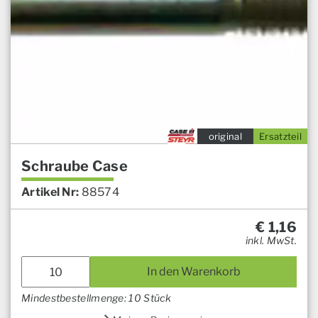
original
Ersatzteil
Schraube Case
Artikel Nr:
88574
€
1,16
inkl. MwSt.
In den Warenkorb
Mindestbestellmenge: 10 Stück