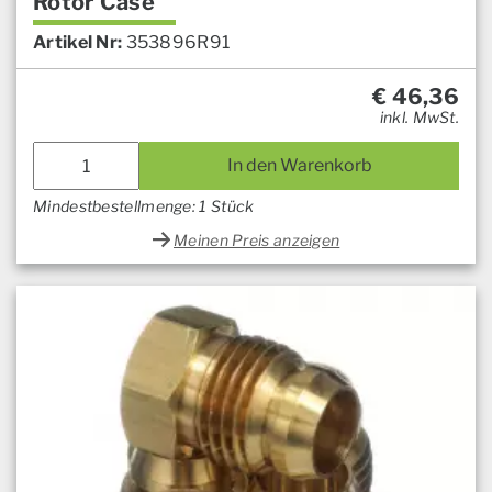
Rotor Case
Artikel Nr:
353896R91
€
46,36
inkl. MwSt.
In den Warenkorb
Mindestbestellmenge: 1 Stück
Meinen Preis anzeigen