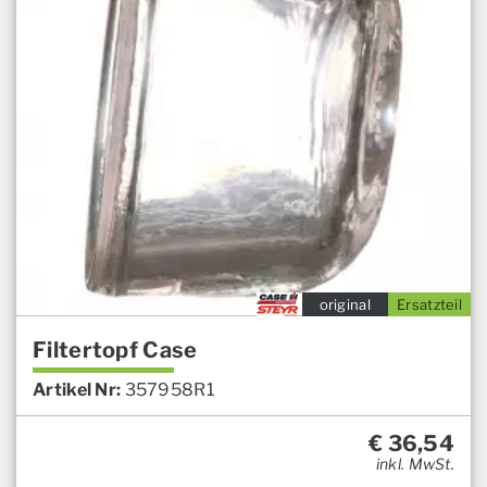
original
Ersatzteil
Filtertopf Case
Artikel Nr:
357958R1
€
36,54
inkl. MwSt.