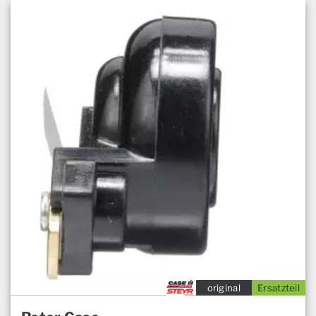
original
Ersatzteil