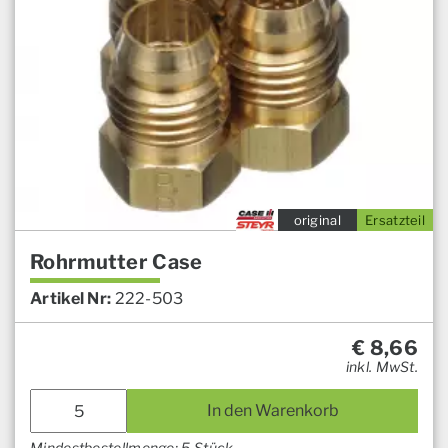
original
Ersatzteil
Rohrmutter Case
Artikel Nr:
222-503
€
8,66
inkl. MwSt.
In den Warenkorb
Mindestbestellmenge: 5 Stück