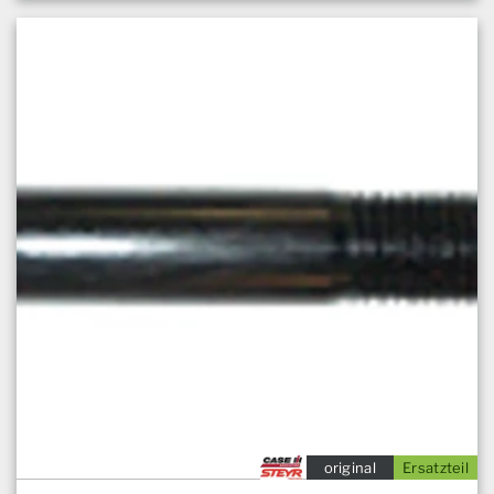
original
Ersatzteil