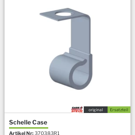
original
Ersatzteil
Schelle Case
Artikel Nr:
370383R1