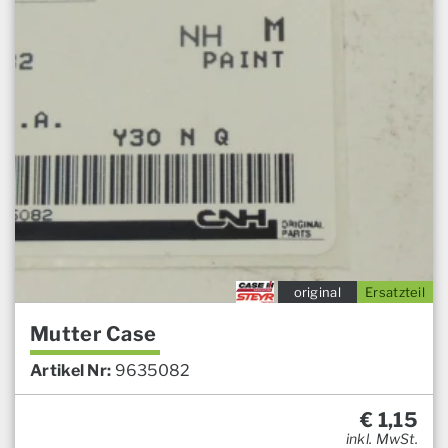
original
Ersatzteil
Mutter Case
Artikel Nr:
9635082
€
1,15
inkl. MwSt.