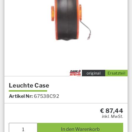
original
Ersatzteil
Leuchte Case
Artikel Nr:
67538C92
€
87,44
inkl. MwSt.
In den Warenkorb