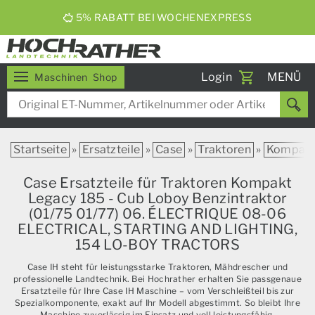
5% RABATT BEI WOCHENEXPRESS
Toggle
Login
MENÜ
Maschinen
Shop
navigati
Startseite
»
Ersatzteile
»
Case
»
Traktoren
»
Kompak
Case Ersatzteile für Traktoren Kompakt
Legacy 185 - Cub Loboy Benzintraktor
(01/75 01/77) 06. ÉLECTRIQUE 08-06
ELECTRICAL, STARTING AND LIGHTING,
154 LO-BOY TRACTORS
Case IH steht für leistungsstarke Traktoren, Mähdrescher und
professionelle Landtechnik. Bei Hochrather erhalten Sie passgenaue
Ersatzteile für Ihre Case IH Maschine – vom Verschleißteil bis zur
Spezialkomponente, exakt auf Ihr Modell abgestimmt. So bleibt Ihre
Maschine zuverlässig im Einsatz und voll leistungsfähig.