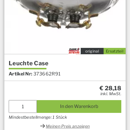
original
Ersatzteil
Leuchte Case
Artikel Nr:
373662R91
€
28,18
inkl. MwSt.
In den Warenkorb
Mindestbestellmenge: 1 Stück
Meinen Preis anzeigen