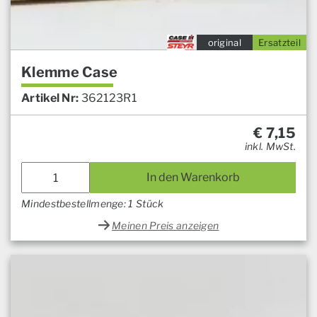
original
Ersatzteil
Klemme Case
Artikel Nr:
362123R1
€
7,15
inkl. MwSt.
In den Warenkorb
Mindestbestellmenge: 1 Stück
Meinen Preis anzeigen