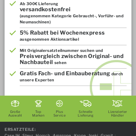
Ab 300€ Lieferung
versandkostenfrei
(ausgenommen Kategorie Gebraucht-, Vorführ- und
Neumaschinen)
5% Rabatt bei Wochenexpress
ausgenommen Aktionsartikel
Mit Originalersatzteilnummer suchen und
Preisvergleich zwischen Original- und
Nachbauteil
sehen
Gratis Fach- und Einbauberatung
durch
unsere Experten
Große
Top
Plus
Schnelle
Lizenzierter
Auswahl
Marken
Service
Lieferung
Händler
ERSATZTEILE:
Case IH
Steyr
Horsch
Amazone
Krone
Iseki
Granit