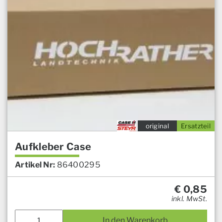
original
Ersatzteil
Aufkleber Case
Artikel Nr:
86400295
€
0,85
inkl. MwSt.
In den Warenkorb