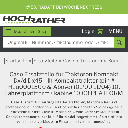
5% RABATT BEI WOCHENEXPRESS
Toggle
Login
MENÜ
Maschinen
Shop
navigati
Startseite
»
Ersatzteile
»
Case
»
Traktoren
»
Kompak
Case Ersatzteile für Traktoren Kompakt
Dx/d Dx45 - Ih Kompakttraktor (pin #
Hba0001500 & Above) (01/00 11/04) 10.
Fahrerplattform / kabine 10.03 PLATFORM
Case IH steht für leistungsstarke Traktoren, Mähdrescher und
professionelle Landtechnik. Bei Hochrather erhalten Sie passgenaue
Ersatzteile für Ihre Case IH Maschine – vom Verschleißteil bis zur
Spezialkomponente, exakt auf Ihr Modell abgestimmt. So bleibt Ihre
Maschine zuverlässig im Einsatz und voll leistungsfähig.