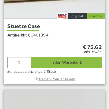
original
Ersatzteil
Stuetze Case
Artikel Nr:
86401894
€
75,62
inkl. MwSt.
In den Warenkorb
Mindestbestellmenge: 1 Stück
Meinen Preis anzeigen