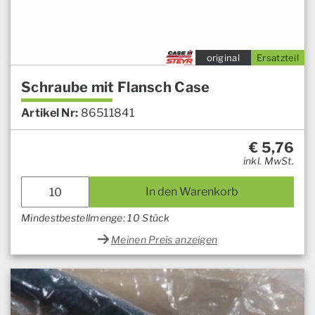
original
Ersatzteil
Schraube mit Flansch Case
Artikel Nr:
86511841
€
5,76
inkl. MwSt.
In den Warenkorb
Mindestbestellmenge: 10 Stück
Meinen Preis anzeigen