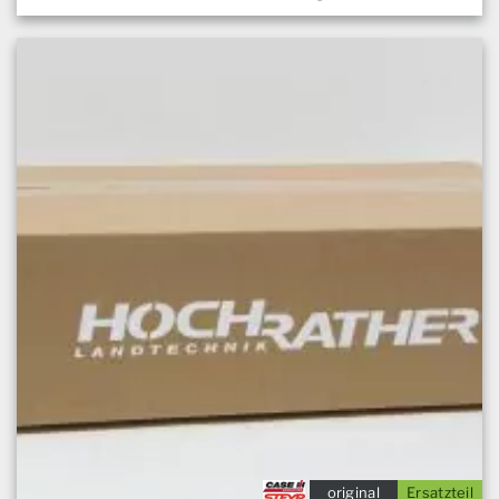
original
Ersatzteil