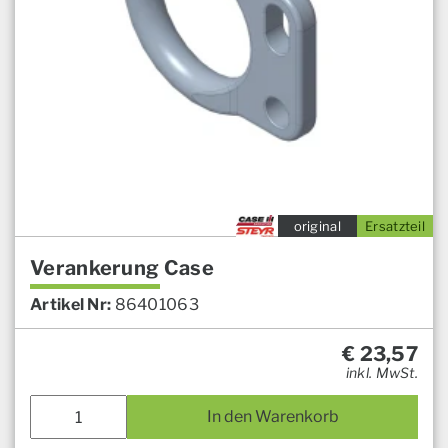
original
Ersatzteil
Verankerung Case
Artikel Nr:
86401063
€
23,57
inkl. MwSt.
In den Warenkorb