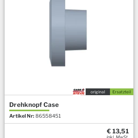
original
Ersatzteil
Drehknopf Case
Artikel Nr:
86558451
€
13,51
inkl. MwSt.