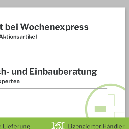
t bei Wochenexpress
ktionsartikel
ch- und Einbauberatung
xperten
e Lieferung
Lizenzierter Händler