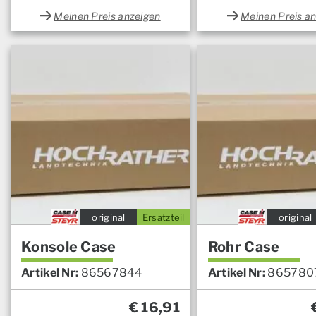
Meinen Preis anzeigen
Meinen Preis a
original
Ersatzteil
original
Konsole Case
Rohr Case
Artikel Nr:
86567844
Artikel Nr:
865780
€
16,91