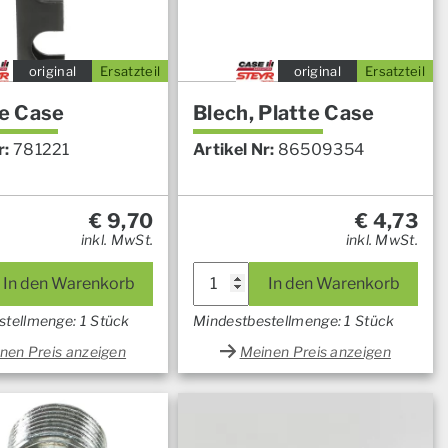
original
Ersatzteil
original
Ersatzteil
e Case
Blech, Platte Case
r:
781221
Artikel Nr:
86509354
€
9,70
€
4,73
inkl. MwSt.
inkl. MwSt.
In den Warenkorb
In den Warenkorb
stellmenge: 1 Stück
Mindestbestellmenge: 1 Stück
nen Preis anzeigen
Meinen Preis anzeigen