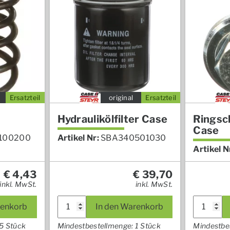
Ersatzteil
original
Ersatzteil
Hydraulikölfilter Case
Ringsc
Case
100200
Artikel Nr:
SBA340501030
Artikel N
€
4,43
€
39,70
inkl. MwSt.
inkl. MwSt.
renkorb
In den Warenkorb
5 Stück
Mindestbestellmenge: 1 Stück
Mindestbe