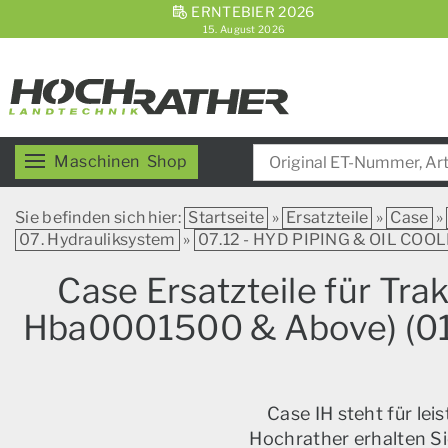
ERNTEBIER 2026
15. August 2026
Maschinen
Shop
Sie befinden sich hier:
Startseite
»
Ersatzteile
»
Case
»
07. Hydrauliksystem
»
07.12 - HYD PIPING & OIL COO
Case Ersatzteile für Tr
Hba0001500 & Above) (01/
Case IH steht für le
Hochrather erhalten Si