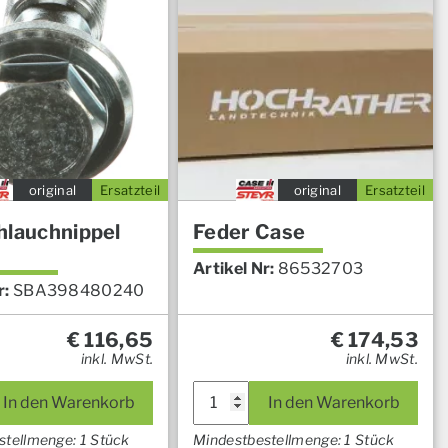
original
Ersatzteil
original
Ersatzteil
hlauchnippel
Feder Case
Artikel Nr:
86532703
r:
SBA398480240
€
116,65
€
174,53
inkl. MwSt.
inkl. MwSt.
In den Warenkorb
In den Warenkorb
stellmenge: 1 Stück
Mindestbestellmenge: 1 Stück