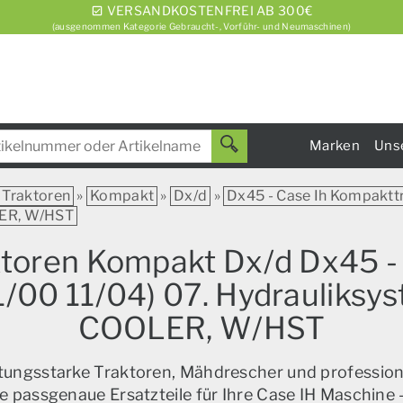
VERSANDKOSTENFREI AB 300€
(ausgenommen Kategorie Gebraucht-, Vorführ- und Neumaschinen)
Marken
Uns
Traktoren
»
Kompakt
»
Dx/d
»
Dx45 - Case Ih Kompakttr
LER, W/HST
aktoren Kompakt Dx/d Dx45 - 
00 11/04) 07. Hydrauliksy
COOLER, W/HST
istungsstarke Traktoren, Mähdrescher und profession
e passgenaue Ersatzteile für Ihre Case IH Maschine –