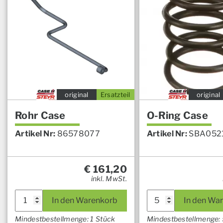
original
Ersatzteil
original
Rohr Case
O-Ring Case
Artikel Nr:
86578077
Artikel Nr:
SBA052
€
161,20
inkl. MwSt.
In den Warenkorb
In den Wa
Mindestbestellmenge: 1 Stück
Mindestbestellmenge: 