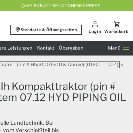
5% RABATT BEI WOCHENEXPRESS
Standorte & Öffnungszeiten
Login
Warenkorb
ere Leistungen
Kontakt
Übergaben
Menü
aktor - (pin # Hba0001500 & Above) (01/00 - 11/04)
»
Ih Kompakttraktor (pin #
stem 07.12 HYD PIPING OIL
elle Landtechnik. Bei
 vom Verschleißteil bis