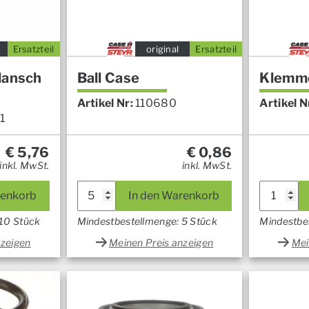
Ersatzteil
original
Ersatzteil
lansch
Ball Case
Klemm
Artikel Nr:
110680
Artikel N
1
€
5,76
€
0,86
inkl. MwSt.
inkl. MwSt.
renkorb
In den Warenkorb
 10 Stück
Mindestbestellmenge: 5 Stück
Mindestbe
nzeigen
Meinen Preis anzeigen
Mei