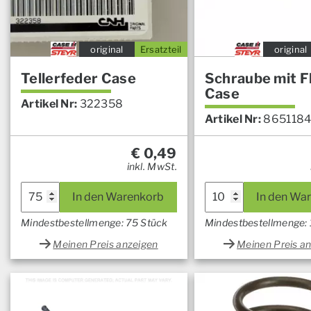
original
Ersatzteil
original
Tellerfeder Case
Schraube mit F
Case
Artikel Nr:
322358
Artikel Nr:
8651184
€
0,49
inkl. MwSt.
In den Warenkorb
In den Wa
Mindestbestellmenge: 75 Stück
Mindestbestellmenge:
Meinen Preis anzeigen
Meinen Preis a