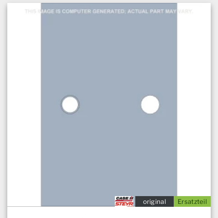
original
Ersatzteil