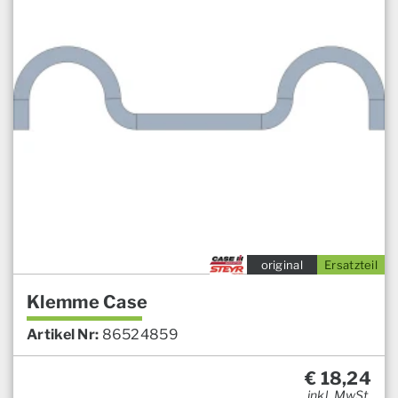
original
Ersatzteil
Klemme Case
Artikel Nr:
86524859
€
18,24
inkl. MwSt.