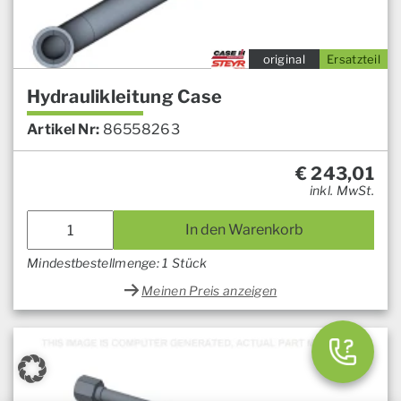
original
Ersatzteil
Hydraulikleitung Case
Artikel Nr:
86558263
€
243,01
inkl. MwSt.
In den Warenkorb
Mindestbestellmenge: 1 Stück
Meinen Preis anzeigen