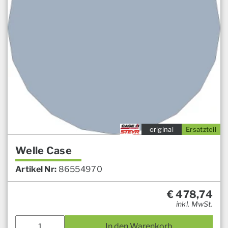
original
Ersatzteil
Welle Case
Artikel Nr:
86554970
€
478,74
inkl. MwSt.
In den Warenkorb