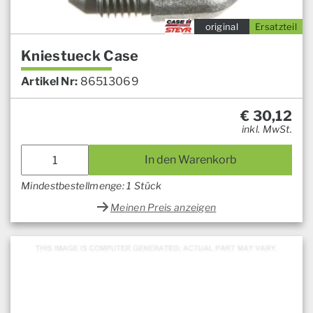
original
Ersatzteil
Kniestueck Case
Artikel Nr:
86513069
€
30,12
inkl. MwSt.
In den Warenkorb
Mindestbestellmenge: 1 Stück
Meinen Preis anzeigen