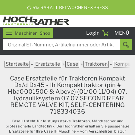
5% RABATT BEI WOCHENEXPRESS
Toggle
Login
MENÜ
Maschinen
Shop
navigati
Startseite
»
Ersatzteile
»
Case
»
Traktoren
»
Kompak
Case Ersatzteile für Traktoren Kompakt
Dx/d Dx45 - Ih Kompakttraktor (pin #
Hba0001500 & Above) (01/00 11/04) 07.
Hydrauliksystem 07.07 SECOND REAR
REMOTE VALVE KIT, SELF-CENTERING
718334036
Case IH steht für leistungsstarke Traktoren, Mähdrescher und
professionelle Landtechnik. Bei Hochrather erhalten Sie passgenaue
Ersatzteile für Ihre Case IH Maschine – vom Verschleißteil bis zur