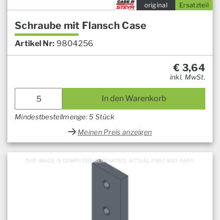
original
Ersatzteil
Schraube mit Flansch Case
Artikel Nr:
9804256
€
3,64
inkl. MwSt.
In den Warenkorb
Mindestbestellmenge: 5 Stück
Meinen Preis anzeigen