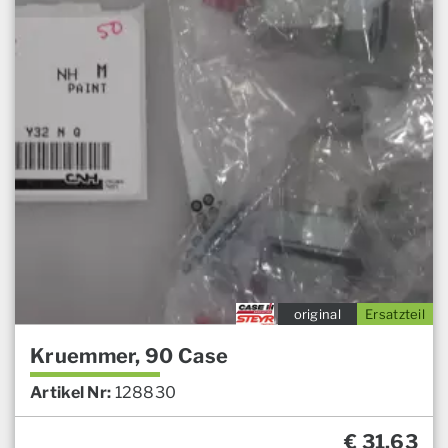
original
Ersatzteil
Kruemmer, 90 Case
Artikel Nr:
128830
€
31,63