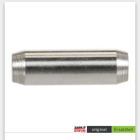
original
Ersatzteil