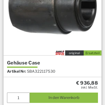
original
Ersatzteil
Gehäuse Case
Artikel Nr:
SBA322117530
€
936,88
inkl. MwSt.
In den Warenkorb