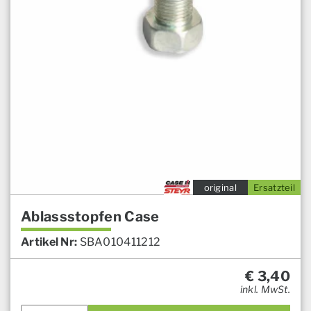
original
Ersatzteil
Ablassstopfen Case
Artikel Nr:
SBA010411212
€
3,40
inkl. MwSt.