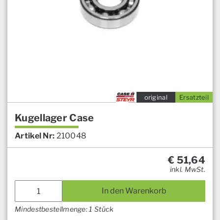
original
Ersatzteil
Kugellager Case
Artikel Nr:
210048
€
51,64
inkl. MwSt.
In den Warenkorb
Mindestbestellmenge: 1 Stück