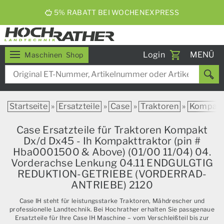
5% RABATT BEI WOCHENEXPRESS
Toggle
Login
MENÜ
Maschinen
Shop
navigati
Startseite
»
Ersatzteile
»
Case
»
Traktoren
»
Kompak
Case Ersatzteile für Traktoren Kompakt
Dx/d Dx45 - Ih Kompakttraktor (pin #
Hba0001500 & Above) (01/00 11/04) 04.
Vorderachse Lenkung 04.11 ENDGULGTIG
REDUKTION-GETRIEBE (VORDERRAD-
ANTRIEBE) 2120
Case IH steht für leistungsstarke Traktoren, Mähdrescher und
professionelle Landtechnik. Bei Hochrather erhalten Sie passgenaue
Ersatzteile für Ihre Case IH Maschine – vom Verschleißteil bis zur