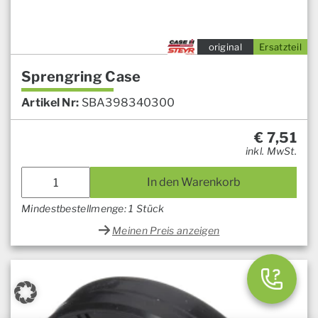
original
Ersatzteil
Sprengring Case
Artikel Nr:
SBA398340300
€
7,51
inkl. MwSt.
In den Warenkorb
Mindestbestellmenge: 1 Stück
Meinen Preis anzeigen