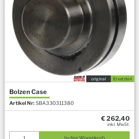
original
Ersatzteil
Bolzen Case
Artikel Nr:
SBA330311380
€
262,40
inkl. MwSt.
In den Warenkorb