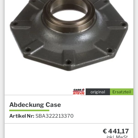
original
Ersatzteil
Abdeckung Case
Artikel Nr:
SBA322213370
€
441,17
inkl. MwSt.