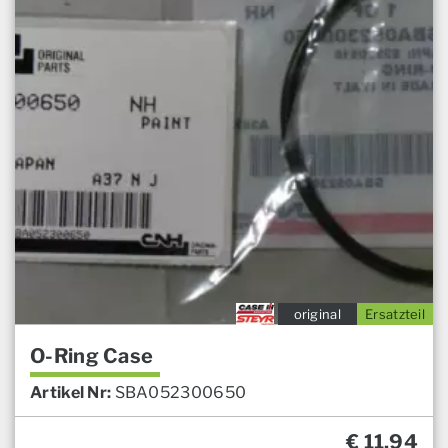
original
Ersatzteil
O-Ring Case
Artikel Nr:
SBA052300650
€
11,94