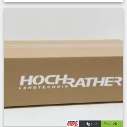
original
Ersatzteil