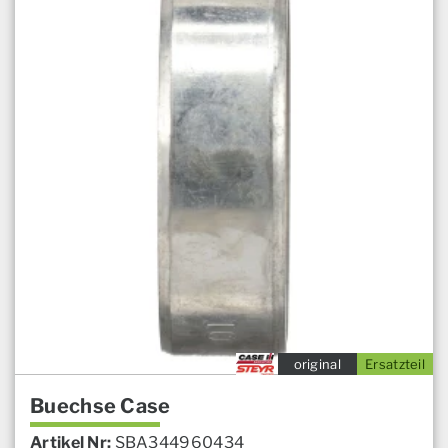
original
Ersatzteil
Buechse Case
Artikel Nr:
SBA344960434