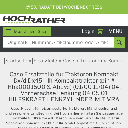
5% RABATT BEI WOCHENEXPRESS
Toggle
Login
MENÜ
Maschinen
Shop
navigati
Startseite
»
Ersatzteile
»
Case
»
Traktoren
»
Kompak
Case Ersatzteile für Traktoren Kompakt
Dx/d Dx45 - Ih Kompakttraktor (pin #
Hba0001500 & Above) (01/00 11/04) 04.
Vorderachse Lenkung 04.05.01
HILFSKRAFT-LENKZYLINDER, MIT VRA
Case IH steht für leistungsstarke Traktoren, Mähdrescher und
professionelle Landtechnik. Bei Hochrather erhalten Sie passgenaue
Ersatzteile für Ihre Case IH Maschine – vom Verschleißteil bis zur
Spezialkomponente, exakt auf Ihr Modell abgestimmt. So bleibt Ihre
Maschine zuverlässig im Einsatz und voll leistungsfähig.