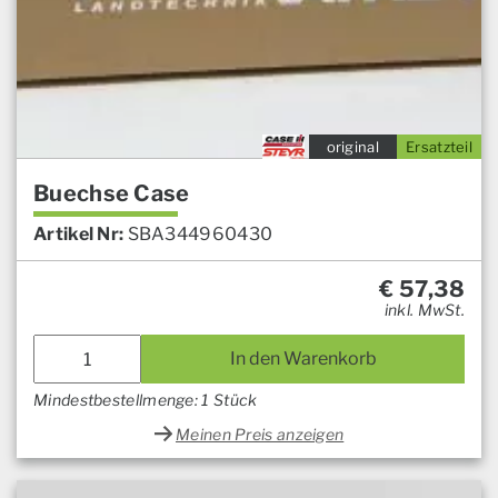
original
Ersatzteil
Buechse Case
Artikel Nr:
SBA344960430
€
57,38
inkl. MwSt.
In den Warenkorb
Mindestbestellmenge: 1 Stück
Meinen Preis anzeigen