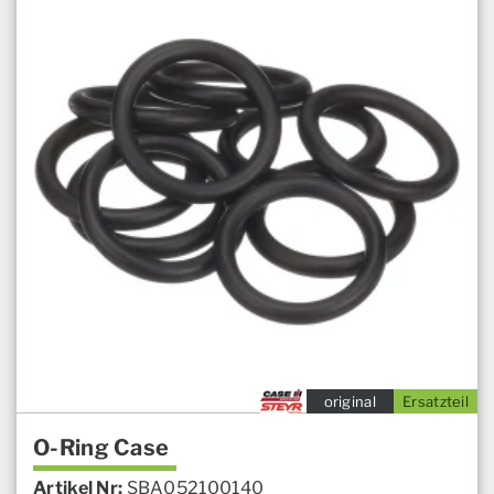
original
Ersatzteil
O-Ring Case
Artikel Nr:
SBA052100140