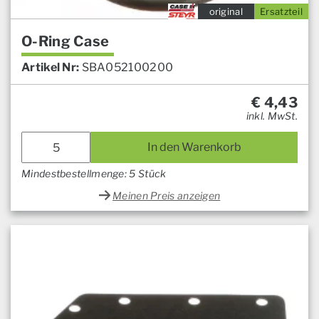
original
Ersatzteil
O-Ring Case
Artikel Nr:
SBA052100200
€
4,43
inkl. MwSt.
In den Warenkorb
Mindestbestellmenge: 5 Stück
Meinen Preis anzeigen