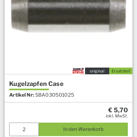
original
Ersatzteil
Kugelzapfen Case
Artikel Nr:
SBA030501025
€
5,70
inkl. MwSt.
In den Warenkorb