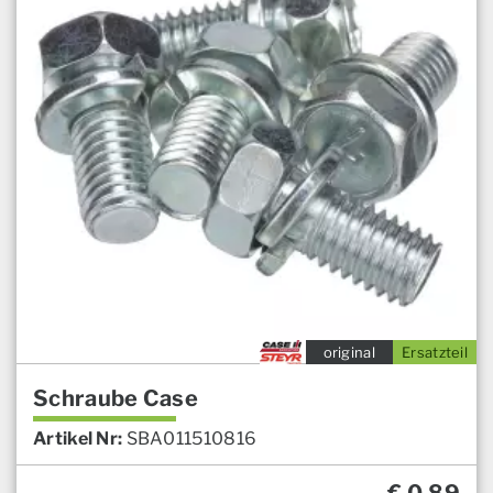
original
Ersatzteil
Schraube Case
Artikel Nr:
SBA011510816