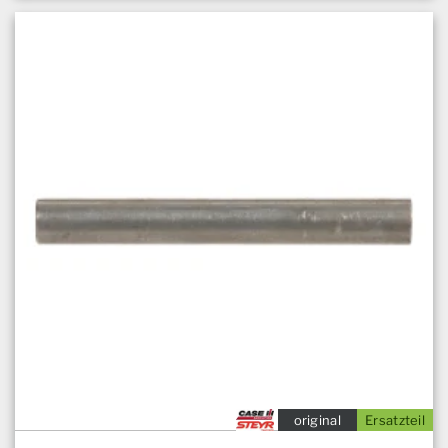
original
Ersatzteil