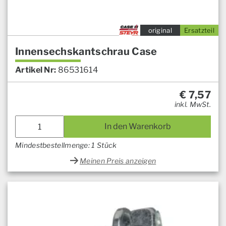
original
Ersatzteil
Innensechskantschrau Case
Artikel Nr:
86531614
€
7,57
inkl. MwSt.
In den Warenkorb
Mindestbestellmenge: 1 Stück
Meinen Preis anzeigen