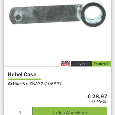
original
Ersatzteil
Hebel Case
Artikel Nr:
SBA324106831
€
28,97
inkl. MwSt.
In den Warenkorb