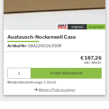
original
Ersatzteil
Auatausch-Nockenwell Case
Artikel Nr:
SBA120026350R
€
187,26
inkl. MwSt.
In den Warenkorb
Mindestbestellmenge: 1 Stück
Meinen Preis anzeigen