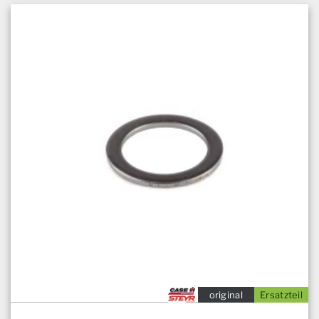
original
Ersatzteil