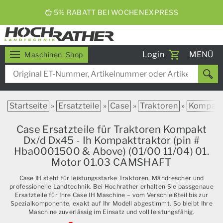
5% RABATT BEI WOCHENEXPRESS
Toggle
Login
MENÜ
Maschinen
Shop
navigati
Startseite
»
Ersatzteile
»
Case
»
Traktoren
»
Kompak
Case Ersatzteile für Traktoren Kompakt
Dx/d Dx45 - Ih Kompakttraktor (pin #
Hba0001500 & Above) (01/00 11/04) 01.
Motor 01.03 CAMSHAFT
Case IH steht für leistungsstarke Traktoren, Mähdrescher und
professionelle Landtechnik. Bei Hochrather erhalten Sie passgenaue
Ersatzteile für Ihre Case IH Maschine – vom Verschleißteil bis zur
Spezialkomponente, exakt auf Ihr Modell abgestimmt. So bleibt Ihre
Maschine zuverlässig im Einsatz und voll leistungsfähig.