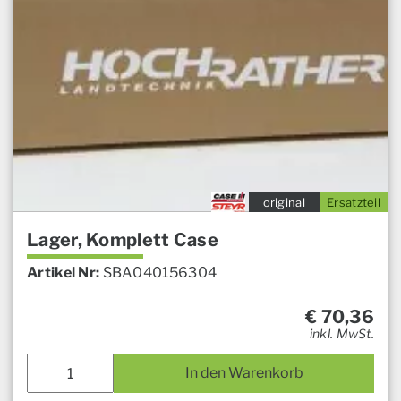
original
Ersatzteil
Lager, Komplett Case
Artikel Nr:
SBA040156304
€
70,36
inkl. MwSt.
In den Warenkorb