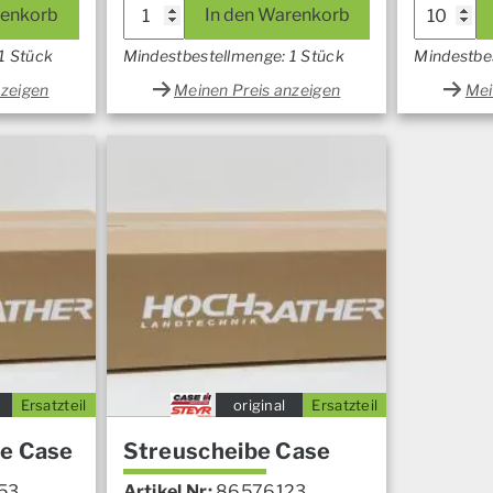
renkorb
In den Warenkorb
1 Stück
Mindestbestellmenge: 1 Stück
Mindestbe
nzeigen
Meinen Preis anzeigen
Mei
Ersatzteil
original
Ersatzteil
be Case
Streuscheibe Case
53
Artikel Nr:
86576123