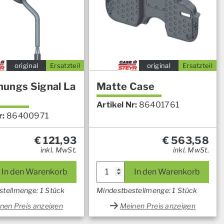
original
Ersatzteil
original
Ersatzteil
ungs Signal La
Matte Case
Artikel Nr:
86401761
r:
86400971
€
121,93
€
563,58
inkl. MwSt.
inkl. MwSt.
In den Warenkorb
In den Warenkorb
stellmenge: 1 Stück
Mindestbestellmenge: 1 Stück
nen Preis anzeigen
Meinen Preis anzeigen