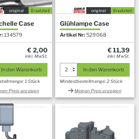
original
Ersatzteil
original
Ersatzteil
chelle Case
Glühlampe Case
r:
134579
Artikel Nr:
529068
€
2,00
€
11,39
inkl. MwSt.
inkl. MwSt.
In den Warenkorb
In den Warenkorb
stellmenge: 1 Stück
Mindestbestellmenge: 2 Stück
nen Preis anzeigen
Meinen Preis anzeigen