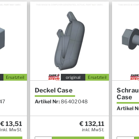
Ersatzteil
original
Ersatzteil
Deckel Case
Schrau
Case
47
Artikel Nr:
86402048
Artikel N
€
13,51
€
132,11
inkl. MwSt.
inkl. MwSt.