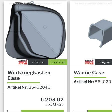
original
Ersatzteil
original
Werkzuegkasten
Wanne Case
Case
Artikel Nr:
864020
Artikel Nr:
86402046
€
203,02
inkl. MwSt.