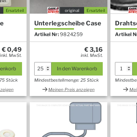
Ersatzteil
original
Ersatzteil
se
Unterlegscheibe Case
Drahts
Artikel Nr:
9824259
Artikel N
€
0,49
€
3,16
inkl. MwSt.
inkl. MwSt.
renkorb
In den Warenkorb
 75 Stück
Mindestbestellmenge: 25 Stück
Mindestbe
nzeigen
Meinen Preis anzeigen
Mei