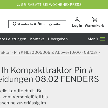
5% RABATT BEI WOCHENEXPRESS
Standorte & Öffnungszeiten
Login
Warenkorb
ere Leistungen
Kontakt
Übergaben
Menü
raktor - Pin # Hba0005006 & Above (10/00 - 08/03)
»
 Ih Kompakttraktor Pin #
leidungen 08.02 FENDERS
elle Landtechnik. Bei
 vom Verschleißteil bis
aschine zuverlässig im