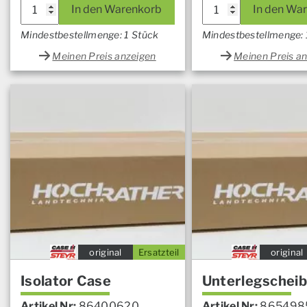
In den Warenkorb
In den Wa
Mindestbestellmenge: 1 Stück
Mindestbestellmenge: 
Meinen Preis anzeigen
Meinen Preis a
original
Ersatzteil
original
Isolator Case
Unterlegschei
Artikel Nr:
86400620
Artikel Nr:
865498