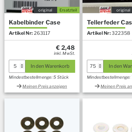
original
Ersatzteil
original
Kabelbinder Case
Tellerfeder Ca
Artikel Nr:
263117
Artikel Nr:
322358
€
2,48
inkl. MwSt.
In den Warenkorb
In den Wa
Mindestbestellmenge: 5 Stück
Mindestbestellmenge:
Meinen Preis anzeigen
Meinen Preis a