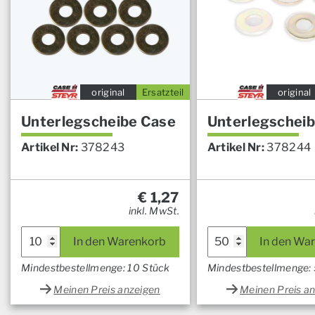
original
Ersatzteil
original
Unterlegscheibe Case
Unterlegschei
Artikel Nr:
378243
Artikel Nr:
378244
€
1,27
inkl. MwSt.
In den Warenkorb
In den Wa
Mindestbestellmenge: 10 Stück
Mindestbestellmenge:
Meinen Preis anzeigen
Meinen Preis a