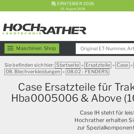
ERNTEBIER 2026
15. August 2026
Maschinen
Shop
Sie befinden sich hier:
Startseite
»
Ersatzteile
»
Case
»
08. Blechverkleidungen
»
08.02 - FENDERS
Case Ersatzteile für Tr
Hba0005006 & Above (10
Case IH steht für le
Hochrather erhalten Si
zur Spezialkomponente