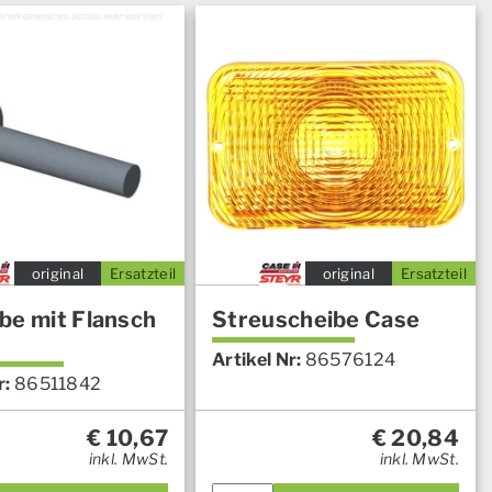
original
Ersatzteil
original
Ersatzteil
be mit Flansch
Streuscheibe Case
Artikel Nr:
86576124
r:
86511842
€
10,67
€
20,84
inkl. MwSt.
inkl. MwSt.