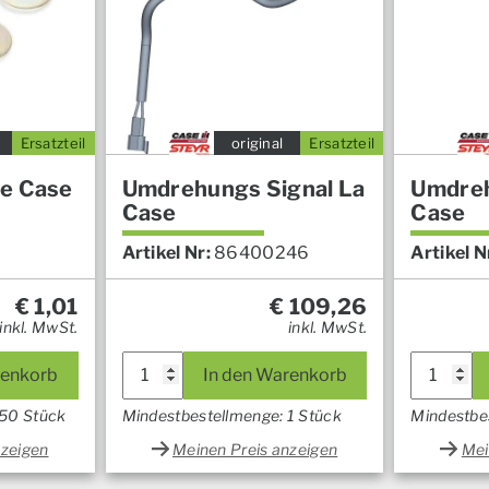
Ersatzteil
original
Ersatzteil
be Case
Umdrehungs Signal La
Umdreh
Case
Case
Artikel Nr:
86400246
Artikel N
€
1,01
€
109,26
inkl. MwSt.
inkl. MwSt.
renkorb
In den Warenkorb
 50 Stück
Mindestbestellmenge: 1 Stück
Mindestbe
nzeigen
Meinen Preis anzeigen
Mei