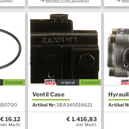
nzeigen
Meinen Preis anzeigen
Mei
Ersatzteil
original
Ersatzteil
Ventil Case
Hyraul
310700
Artikel Nr:
SBA340016621
Artikel N
€
16,12
€
1.416,83
inkl. MwSt.
inkl. MwSt.