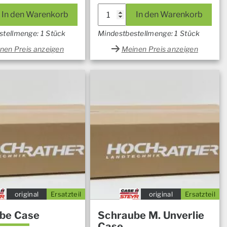
In den Warenkorb
In den Warenkorb
stellmenge: 1 Stück
Mindestbestellmenge: 1 Stück
nen Preis anzeigen
Meinen Preis anzeigen
original
Ersatzteil
original
Ersatzteil
be Case
Schraube M. Unverlie
Case