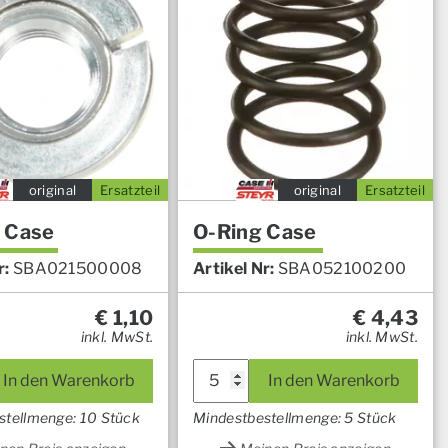
original
Ersatzteil
original
Ersatzteil
 Case
O-Ring Case
r:
SBA021500008
Artikel Nr:
SBA052100200
€
1,10
€
4,43
inkl. MwSt.
inkl. MwSt.
In den Warenkorb
In den Warenkorb
stellmenge: 10 Stück
Mindestbestellmenge: 5 Stück