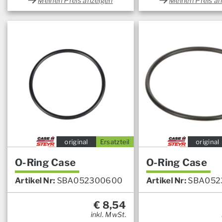
Meinen Preis anzeigen
Meinen Preis a
original
Ersatzteil
original
O-Ring Case
O-Ring Case
Artikel Nr:
SBA052300600
Artikel Nr:
SBA052
€
8,54
inkl. MwSt.