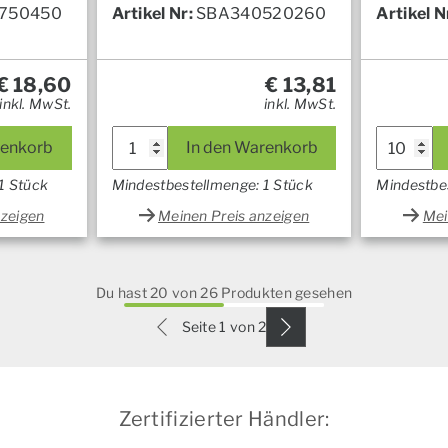
750450
Artikel Nr:
SBA340520260
Artikel N
€
18,60
€
13,81
inkl. MwSt.
inkl. MwSt.
renkorb
In den Warenkorb
1 Stück
Mindestbestellmenge: 1 Stück
Mindestbe
nzeigen
Meinen Preis anzeigen
Mei
Du hast 20 von 26 Produkten gesehen
Seite 1 von 2
Zertifizierter Händler: