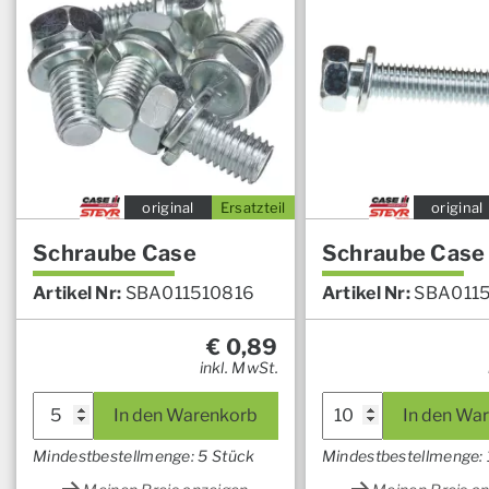
original
Ersatzteil
original
Schraube Case
Schraube Case
Artikel Nr:
SBA011510816
Artikel Nr:
SBA011
€
0,89
inkl. MwSt.
In den Warenkorb
In den Wa
Mindestbestellmenge: 5 Stück
Mindestbestellmenge: