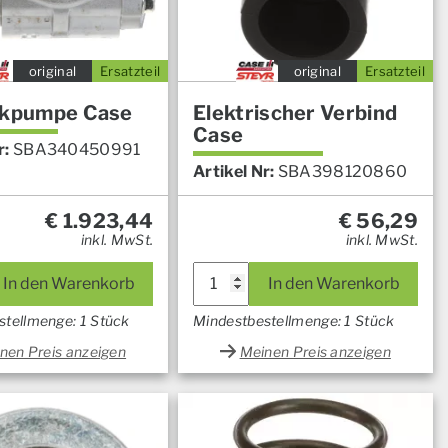
original
Ersatzteil
original
Ersatzteil
ikpumpe Case
Elektrischer Verbind
Case
r:
SBA340450991
Artikel Nr:
SBA398120860
€
1.923,44
€
56,29
inkl. MwSt.
inkl. MwSt.
In den Warenkorb
In den Warenkorb
stellmenge: 1 Stück
Mindestbestellmenge: 1 Stück
nen Preis anzeigen
Meinen Preis anzeigen