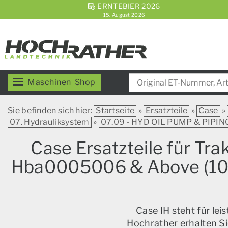
ERNTEBIER 2026
15. August 2026
Maschinen
Shop
Sie befinden sich hier:
Startseite
»
Ersatzteile
»
Case
»
07. Hydrauliksystem
»
07.09 - HYD OIL PUMP & PIPI
Case Ersatzteile für Tr
Hba0005006 & Above (10/
Case IH steht für le
Hochrather erhalten Si