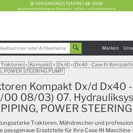
VERSANDKOSTENFREI AB 300€
(ausgenommen Kategorie Gebraucht-, Vorführ- und Neumaschinen)
Marken
Uns
Traktoren
»
Kompakt
»
Dx/d
»
Dx40 - Case Ih Kompaktt
NG, POWER STEERING PUMP
aktoren Kompakt Dx/d Dx40 -
00 08/03) 07. Hydrauliks
PIPING, POWER STEERING
istungsstarke Traktoren, Mähdrescher und profession
e passgenaue Ersatzteile für Ihre Case IH Maschine –