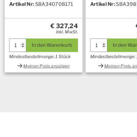
Artikel Nr:
SBA340708171
Artikel Nr:
SBA398
€
327,24
inkl. MwSt.
In den Warenkorb
In den Wa
Mindestbestellmenge: 1 Stück
Mindestbestellmenge: 
Meinen Preis anzeigen
Meinen Preis a