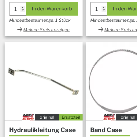
In den Warenkorb
In den Wa
Mindestbestellmenge: 1 Stück
Mindestbestellmenge: 
Meinen Preis anzeigen
Meinen Preis a
original
Ersatzteil
original
Hydraulikleitung Case
Band Case