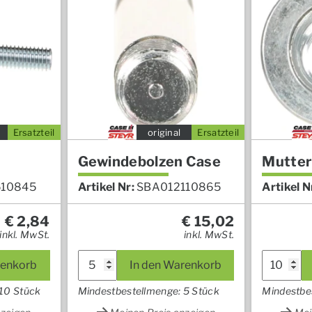
Ersatzteil
original
Ersatzteil
Gewindebolzen Case
Mutter
510845
Artikel Nr:
SBA012110865
Artikel N
€
2,84
€
15,02
inkl. MwSt.
inkl. MwSt.
renkorb
In den Warenkorb
 10 Stück
Mindestbestellmenge: 5 Stück
Mindestbe