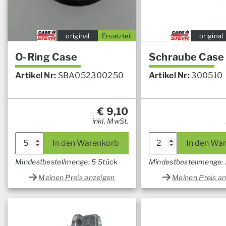
original
Ersatzteil
original
O-Ring Case
Schraube Case
Artikel Nr:
SBA052300250
Artikel Nr:
300510
€
9,10
inkl. MwSt.
In den Warenkorb
In den Wa
Mindestbestellmenge: 5 Stück
Mindestbestellmenge: 
Meinen Preis anzeigen
Meinen Preis a