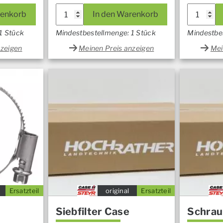
renkorb
In den Warenkorb
1 Stück
Mindestbestellmenge: 1 Stück
Mindestbe
nzeigen
Meinen Preis anzeigen
Mei
Ersatzteil
original
Ersatzteil
Siebfilter Case
Schrau