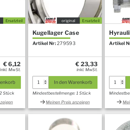
Ersatzteil
original
Ersatzteil
Kugellager Case
Hyraul
Artikel Nr:
279593
Artikel N
€
6,12
€
23,33
inkl. MwSt.
inkl. MwSt.
renkorb
In den Warenkorb
2 Stück
Mindestbestellmenge: 1 Stück
Mindestbe
nzeigen
Meinen Preis anzeigen
Mei