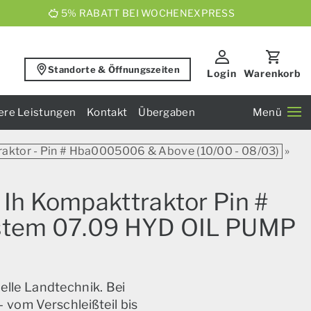
5% RABATT BEI WOCHENEXPRESS
Standorte & Öffnungszeiten
Login
Warenkorb
ere Leistungen
Kontakt
Übergaben
Menü
raktor - Pin # Hba0005006 & Above (10/00 - 08/03)
»
 Ih Kompakttraktor Pin #
ystem 07.09 HYD OIL PUMP
elle Landtechnik. Bei
 vom Verschleißteil bis