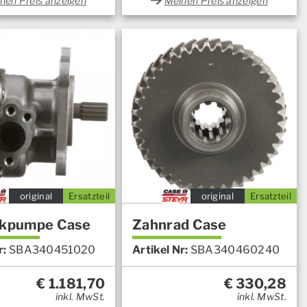
nen Preis anzeigen
Meinen Preis anzeigen
original
Ersatzteil
original
Ersatzteil
ikpumpe Case
Zahnrad Case
r:
SBA340451020
Artikel Nr:
SBA340460240
€
1.181,70
€
330,28
inkl. MwSt.
inkl. MwSt.