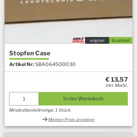
original
Ersatzteil
Stopfen Case
Artikel Nr:
SBA064500030
€
13,57
inkl. MwSt.
In den Warenkorb
Mindestbestellmenge: 1 Stück
Meinen Preis anzeigen