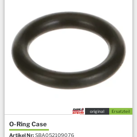
original
Ersatzteil
O-Ring Case
Artikel Nr:
SBA052109076