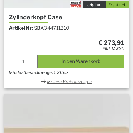
original
Ersatzteil
Zylinderkopf Case
Artikel Nr:
SBA344711310
€
273,91
inkl. MwSt.
In den Warenkorb
Mindestbestellmenge: 1 Stück
Meinen Preis anzeigen