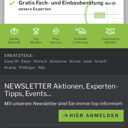
Gratis Fach- und Einbauberatung
durch
unsere Experten
Große
Top
Plus
Schnelle
Lizenzierter
Auswahl
Marken
Service
Lieferung
Händler
ERSATZTEILE:
Case IH
Steyr
Horsch
Amazone
Krone
Iseki
Granit
Kramp
Prillinger
Alle
NEWSLETTER Aktionen, Experten-
Tipps, Events...
Mit unserem Newsletter sind Sie immer top informiert
HIER ANMELDEN