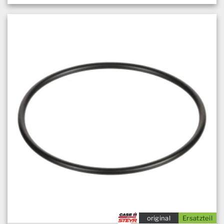
original
Ersatzteil