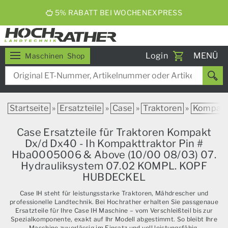
5% RABATT BEI WOCHENEXPRESS
Toggle
Login
MENÜ
Maschinen
Shop
navigati
Startseite
»
Ersatzteile
»
Case
»
Traktoren
»
Kompak
Case Ersatzteile für Traktoren Kompakt
Dx/d Dx40 - Ih Kompakttraktor Pin #
Hba0005006 & Above (10/00 08/03) 07.
Hydrauliksystem 07.02 KOMPL. KOPF
HUBDECKEL
Case IH steht für leistungsstarke Traktoren, Mähdrescher und
professionelle Landtechnik. Bei Hochrather erhalten Sie passgenaue
Ersatzteile für Ihre Case IH Maschine – vom Verschleißteil bis zur
Spezialkomponente, exakt auf Ihr Modell abgestimmt. So bleibt Ihre
Maschine zuverlässig im Einsatz und voll leistungsfähig.