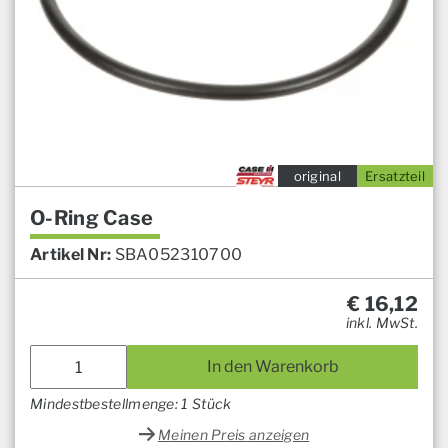
original
Ersatzteil
O-Ring Case
Artikel Nr:
SBA052310700
€
16,12
inkl. MwSt.
In den Warenkorb
Mindestbestellmenge: 1 Stück
Meinen Preis anzeigen