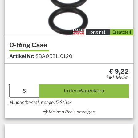
original
Ersatzteil
O-Ring Case
Artikel Nr:
SBA052110120
€
9,22
inkl. MwSt.
In den Warenkorb
Mindestbestellmenge: 5 Stück
Meinen Preis anzeigen