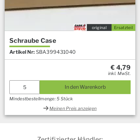
original
Ersatzteil
Schraube Case
Artikel Nr:
SBA399431040
€
4,79
inkl. MwSt.
In den Warenkorb
Mindestbestellmenge: 5 Stück
Meinen Preis anzeigen
Zertifizierter Händler: