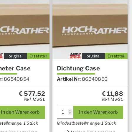
original
Ersatzteil
original
Ersatzteil
eter Case
Dichtung Case
r:
86540854
Artikel Nr:
86540856
€
577,52
€
11,88
inkl. MwSt.
inkl. MwSt.
In den Warenkorb
In den Warenkorb
stellmenge: 1 Stück
Mindestbestellmenge: 1 Stück