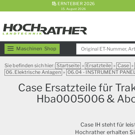
ERNTEBIER 2026
15. August 2026
Maschinen
Shop
Sie befinden sich hier:
Startseite
»
Ersatzteile
»
Case
»
06. Elektrische Anlagen
»
06.04 - INSTRUMENT PANE
Case Ersatzteile für Tr
Hba0005006 & Above
Case IH steht für le
Hochrather erhalten Si