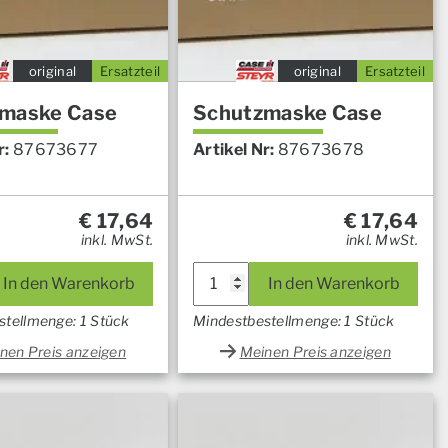
original
Ersatzteil
original
Ersatzteil
maske Case
Schutzmaske Case
r:
87673677
Artikel Nr:
87673678
€
17,64
€
17,64
inkl. MwSt.
inkl. MwSt.
In den Warenkorb
In den Warenkorb
stellmenge: 1 Stück
Mindestbestellmenge: 1 Stück
nen Preis anzeigen
Meinen Preis anzeigen