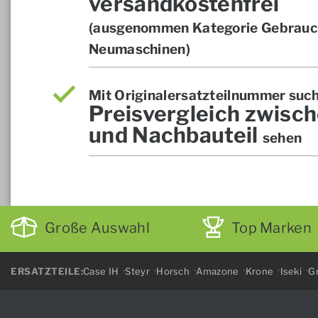
versandkostenfrei
(ausgenommen Kategorie Gebrauch
Neumaschinen)
Mit Originalersatzteilnummer suc
Preisvergleich zwisch
und Nachbauteil
sehen
Große Auswahl
Top Marken
ERSATZTEILE:
Case IH
Steyr
Horsch
Amazone
Krone
Iseki
Gr