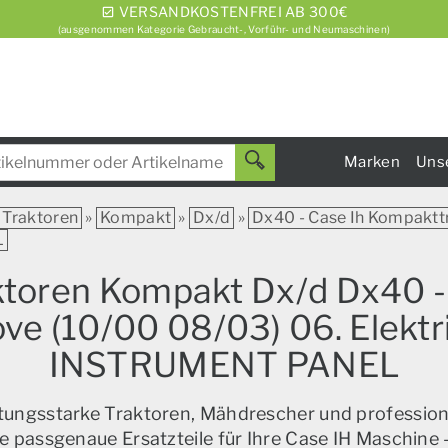
VERSANDKOSTENFREI AB 300€
(ausgenommen Kategorie Gebraucht-, Vorführ- und Neumaschinen)
Marken
Uns
Traktoren
»
Kompakt
»
Dx/d
»
Dx40 - Case Ih Kompaktt
L
aktoren Kompakt Dx/d Dx40 -
 (10/00 08/03) 06. Elektr
INSTRUMENT PANEL
istungsstarke Traktoren, Mähdrescher und profession
e passgenaue Ersatzteile für Ihre Case IH Maschine –