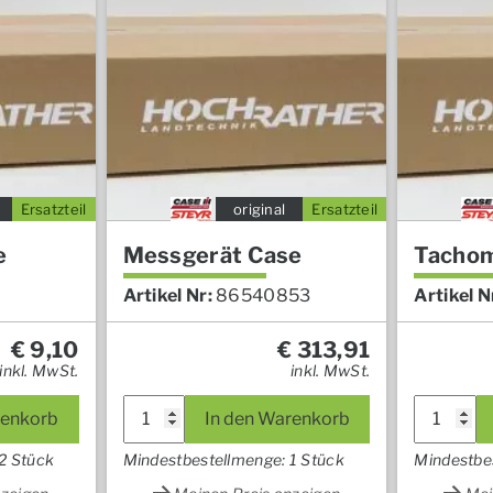
Ersatzteil
original
Ersatzteil
e
Messgerät Case
Tachom
Artikel Nr:
86540853
Artikel N
€
9,10
€
313,91
inkl. MwSt.
inkl. MwSt.
renkorb
In den Warenkorb
2 Stück
Mindestbestellmenge: 1 Stück
Mindestbe