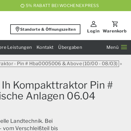
5% RABATT BEI WOCHENEXPRESS
Standorte & Öffnungszeiten
Login
Warenkorb
ere Leistungen
Kontakt
Übergaben
Menü
raktor - Pin # Hba0005006 & Above (10/00 - 08/03)
»
 Ih Kompakttraktor Pin #
ische Anlagen 06.04
elle Landtechnik. Bei
 vom Verschleißteil bis