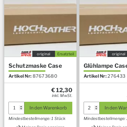
original
Ersatzteil
original
Schutzmaske Case
Glühlampe Cas
Artikel Nr:
87673680
Artikel Nr:
276433
€
12,30
inkl. MwSt.
In den Warenkorb
In den Wa
Mindestbestellmenge: 1 Stück
Mindestbestellmenge: 