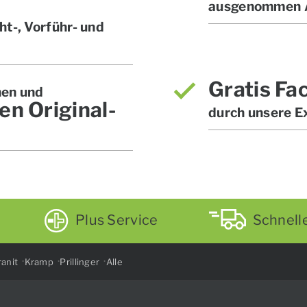
ausgenommen A
t-, Vorführ- und
Gratis Fa
hen und
en Original-
durch unsere E
Plus Service
Schnell
anit
Kramp
Prillinger
Alle