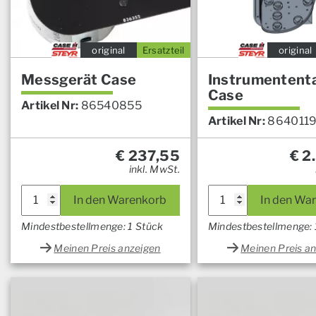
original
Ersatzteil
original
Messgerät Case
Instrumententa
Case
Artikel Nr:
86540855
Artikel Nr:
864011
€
237,55
€
2.
inkl. MwSt.
In den Warenkorb
In den Wa
Mindestbestellmenge: 1 Stück
Mindestbestellmenge: 
Meinen Preis anzeigen
Meinen Preis a