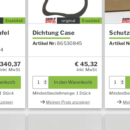
Ersatzteil
original
Ersatzteil
fel
Dichtung Case
Schutz
Artikel Nr:
86530845
Artikel N
94
340,37
€
45,32
inkl. MwSt.
inkl. MwSt.
renkorb
In den Warenkorb
1 Stück
Mindestbestellmenge: 1 Stück
Mindestbe
nzeigen
Meinen Preis anzeigen
Mei