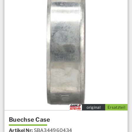
original
Ersatzteil
Buechse Case
Artikel Nr:
SBA344960434