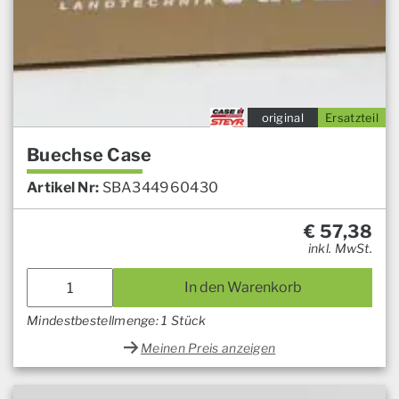
original
Ersatzteil
Buechse Case
Artikel Nr:
SBA344960430
€
57,38
inkl. MwSt.
In den Warenkorb
Mindestbestellmenge: 1 Stück
Meinen Preis anzeigen