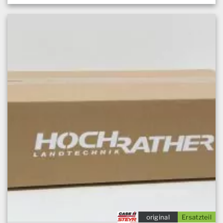
original
Ersatzteil