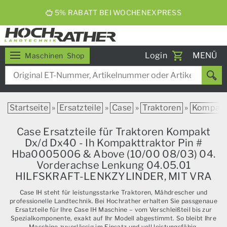
5% RABATT BEI WOCHENEXPRESS
Toggle
Login
MENÜ
Maschinen
Shop
navigati
Startseite
»
Ersatzteile
»
Case
»
Traktoren
»
Kompak
Case Ersatzteile für Traktoren Kompakt
Dx/d Dx40 - Ih Kompakttraktor Pin #
Hba0005006 & Above (10/00 08/03) 04.
Vorderachse Lenkung 04.05.01
HILFSKRAFT-LENKZYLINDER, MIT VRA
Case IH steht für leistungsstarke Traktoren, Mähdrescher und
professionelle Landtechnik. Bei Hochrather erhalten Sie passgenaue
Ersatzteile für Ihre Case IH Maschine – vom Verschleißteil bis zur
Spezialkomponente, exakt auf Ihr Modell abgestimmt. So bleibt Ihre
Maschine zuverlässig im Einsatz und voll leistungsfähig.