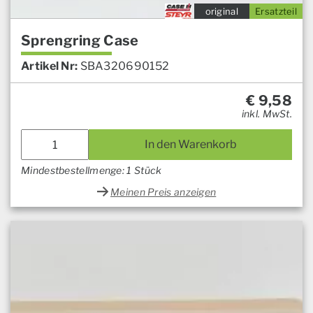
original
Ersatzteil
Sprengring Case
Artikel Nr:
SBA320690152
€
9,58
inkl. MwSt.
In den Warenkorb
Mindestbestellmenge: 1 Stück
Meinen Preis anzeigen