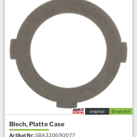
original
Ersatzteil
Blech, Platte Case
Artikel Nr:
SBA320690077