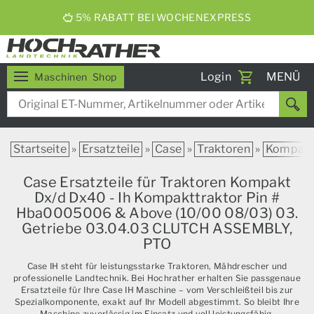
5% RABATT BEI WOCHENEXPRESS
Toggle
Login
MENÜ
Maschinen
Shop
navigati
Startseite
»
Ersatzteile
»
Case
»
Traktoren
»
Kompak
Case Ersatzteile für Traktoren Kompakt
Dx/d Dx40 - Ih Kompakttraktor Pin #
Hba0005006 & Above (10/00 08/03) 03.
Getriebe 03.04.03 CLUTCH ASSEMBLY,
PTO
Case IH steht für leistungsstarke Traktoren, Mähdrescher und
professionelle Landtechnik. Bei Hochrather erhalten Sie passgenaue
Ersatzteile für Ihre Case IH Maschine – vom Verschleißteil bis zur
Spezialkomponente, exakt auf Ihr Modell abgestimmt. So bleibt Ihre
Maschine zuverlässig im Einsatz und voll leistungsfähig.