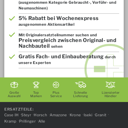
(ausgenommen Kategorie Gebraucht-, Vorführ- und
Neumaschinen)
5% Rabatt bei Wochenexpress
ausgenommen Aktionsartikel
Mit Originalersatzteilnummer suchen und
Preisvergleich zwischen Original- und
Nachbauteil
sehen
Gratis Fach- und Einbauberatung
durch
unsere Experten
Große
Top
Plus
Schnelle
Lizenzierter
Auswahl
Marken
Service
Lieferung
Händler
ERSATZTEILE:
Case IH
Steyr
Horsch
Amazone
Krone
Iseki
Granit
Kramp
Prillinger
Alle