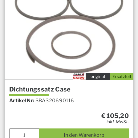
original
Ersatzteil
Dichtungssatz Case
Artikel Nr:
SBA320690116
€
105,20
inkl. MwSt.
In den Warenkorb