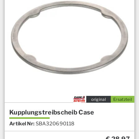
original
Ersatzteil
Kupplungstreibscheib Case
Artikel Nr:
SBA320690118