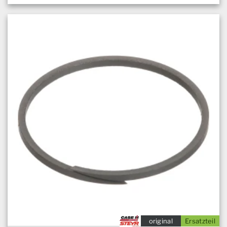
original
Ersatzteil