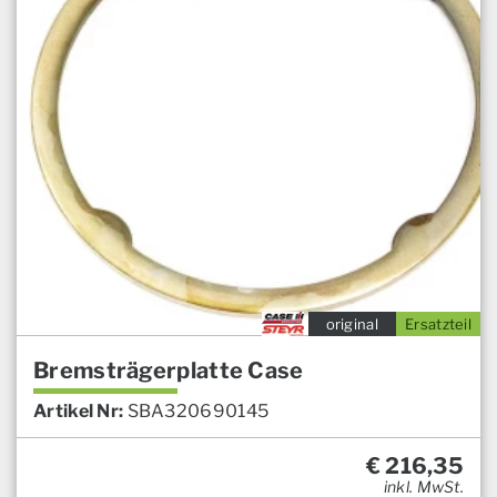
original
Ersatzteil
Bremsträgerplatte Case
Artikel Nr:
SBA320690145
€
216,35
inkl. MwSt.