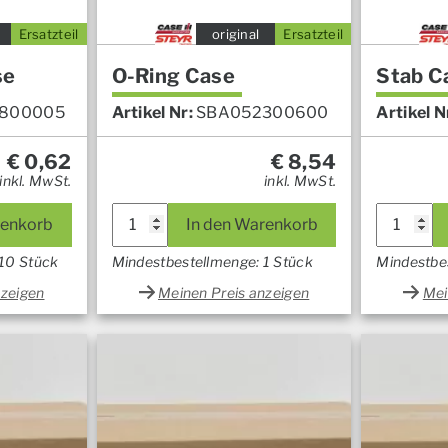
Ersatzteil
original
Ersatzteil
se
O-Ring Case
Stab C
800005
Artikel Nr:
SBA052300600
Artikel N
€
0,62
€
8,54
inkl. MwSt.
inkl. MwSt.
renkorb
In den Warenkorb
 10 Stück
Mindestbestellmenge: 1 Stück
Mindestbe
nzeigen
Meinen Preis anzeigen
Mei