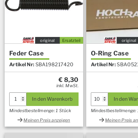
original
Ersatzteil
original
Feder Case
O-Ring Case
Artikel Nr:
SBA198217420
Artikel Nr:
SBA052
€
8,30
inkl. MwSt.
In den Warenkorb
In den Wa
Mindestbestellmenge: 1 Stück
Mindestbestellmenge:
Meinen Preis anzeigen
Meinen Preis a