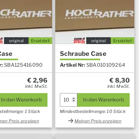
original
Ersatzteil
original
Ersatzteil
Case
Schraube Case
r:
SBA125416090
Artikel Nr:
SBA010109264
€
2,96
€
8,30
inkl. MwSt.
inkl. MwSt.
In den Warenkorb
In den Warenkorb
stellmenge: 1 Stück
Mindestbestellmenge: 10 Stück
nen Preis anzeigen
Meinen Preis anzeigen