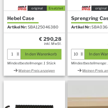
original
Ersatzteil
original
Hebel Case
Sprengring Ca
Artikel Nr:
SBA125046380
Artikel Nr:
SBA036
€
290,28
inkl. MwSt.
In den Warenkorb
In den Wa
Mindestbestellmenge: 1 Stück
Mindestbestellmenge:
Meinen Preis anzeigen
Meinen Preis a