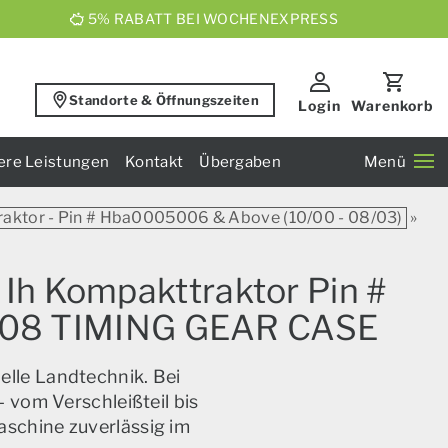
5% RABATT BEI WOCHENEXPRESS
Standorte & Öffnungszeiten
Login
Warenkorb
ere Leistungen
Kontakt
Übergaben
Menü
raktor - Pin # Hba0005006 & Above (10/00 - 08/03)
»
 Ih Kompakttraktor Pin #
1.08 TIMING GEAR CASE
elle Landtechnik. Bei
 vom Verschleißteil bis
aschine zuverlässig im