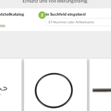
Einsatz und voll leistungsfähig.
tzteilkatalog
in Suchfeld eingeben!
2
ogen