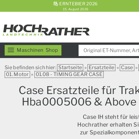
ERNTEBIER 2026
15. August 2026
Maschinen
Shop
Sie befinden sich hier:
Startseite
»
Ersatzteile
»
Case
»
01. Motor
»
01.08 - TIMING GEAR CASE
Case Ersatzteile für Tr
Hba0005006 & Above (
Case IH steht für le
Hochrather erhalten Si
zur Spezialkomponente