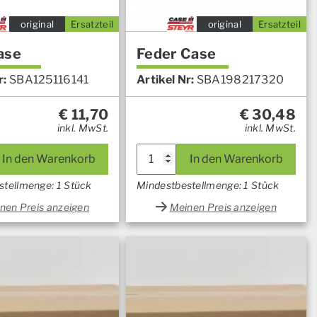
original
Ersatzteil
original
Ersatzteil
ase
Feder Case
r:
SBA125116141
Artikel Nr:
SBA198217320
€
11,70
€
30,48
inkl. MwSt.
inkl. MwSt.
In den Warenkorb
In den Warenkorb
stellmenge: 1 Stück
Mindestbestellmenge: 1 Stück
nen Preis anzeigen
Meinen Preis anzeigen