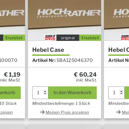
Ersatzteil
original
Ersatzteil
Hebel Case
Hebel 
100070
Artikel Nr:
SBA125046370
Artikel N
€
1,19
€
60,24
inkl. MwSt.
inkl. MwSt.
renkorb
In den Warenkorb
 10 Stück
Mindestbestellmenge: 1 Stück
Mindestbe
nzeigen
Meinen Preis anzeigen
Mei