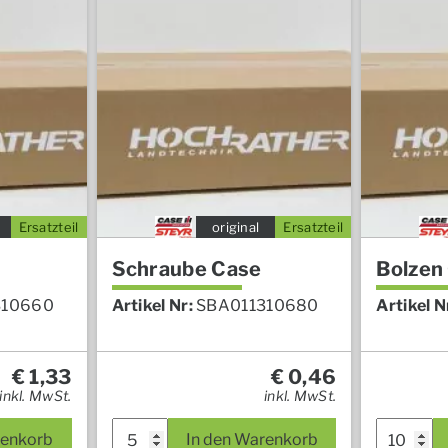
Ersatzteil
original
Ersatzteil
Schraube Case
Bolzen
310660
Artikel Nr:
SBA011310680
Artikel N
€
1,33
€
0,46
inkl. MwSt.
inkl. MwSt.
renkorb
In den Warenkorb