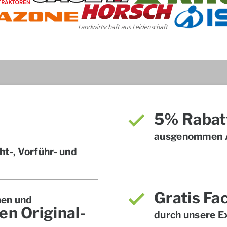
5% Rabat
ausgenommen A
t-, Vorführ- und
Gratis Fa
hen und
en Original-
durch unsere E