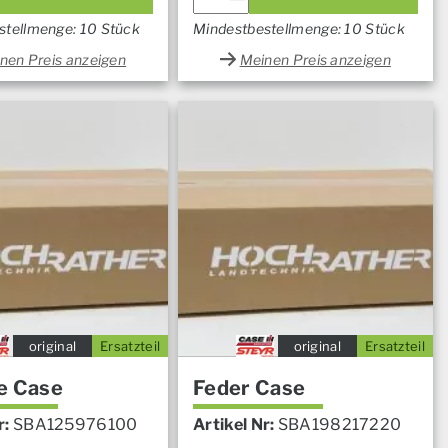
stellmenge: 10 Stück
Mindestbestellmenge: 10 Stück
nen Preis anzeigen
Meinen Preis anzeigen
original
Ersatzteil
original
Ersatzteil
e Case
Feder Case
r:
SBA125976100
Artikel Nr:
SBA198217220