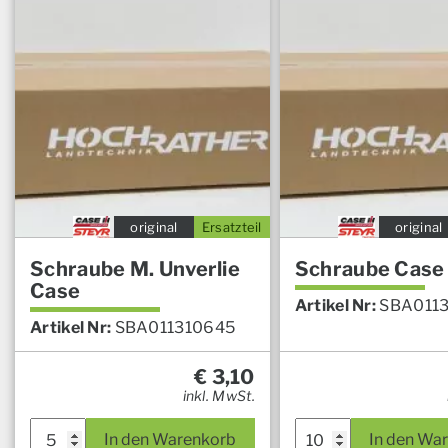
original
Ersatzteil
original
Schraube M. Unverlie
Schraube Case
Case
Artikel Nr:
SBA011
Artikel Nr:
SBA011310645
€
3,10
inkl. MwSt.
In den Warenkorb
In den Wa