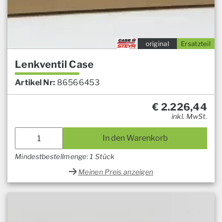
original
Ersatzteil
Lenkventil Case
Artikel Nr:
86566453
€
2.226,44
inkl. MwSt.
In den Warenkorb
Mindestbestellmenge: 1 Stück
Meinen Preis anzeigen