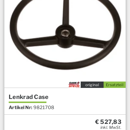
original
Ersatzteil
Lenkrad Case
Artikel Nr:
9821708
€
527,83
inkl. MwSt.