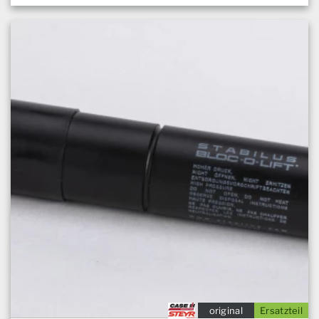
original
Ersatzteil