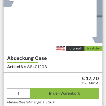
original
Ersatzteil
Abdeckung Case
Artikel Nr:
86401203
€
17,70
inkl. MwSt.
In den Warenkorb
Mindestbestellmenge: 1 Stück