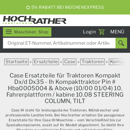
5% RABATT BEI WOCHENEXPRESS
Toggle
Login
MENÜ
Maschinen
Shop
navigati
Startseite
»
Ersatzteile
»
Case
»
Traktoren
»
Kompak
Case Ersatzteile für Traktoren Kompakt
Dx/d Dx35 - Ih Kompakttraktor Pin #
Hba0005004 & Above (10/00 01/04) 10.
Fahrerplattform / kabine 10.08 STEERING
COLUMN, TILT
Case IH steht für leistungsstarke Traktoren, Mähdrescher und
professionelle Landtechnik. Bei Hochrather erhalten Sie passgenaue
Ersatzteile für Ihre Case IH Maschine – vom Verschleißteil bis zur
Spezialkomponente, exakt auf Ihr Modell abgestimmt. So bleibt Ihre
Maschine zuverlässig im Einsatz und voll leistungsfähig.