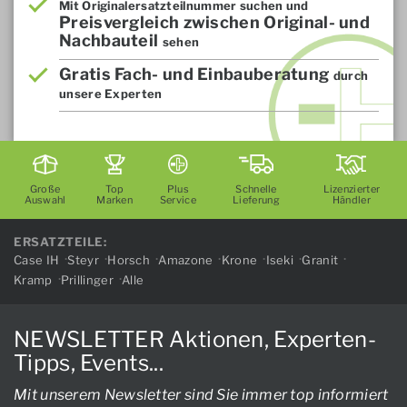
Mit Originalersatzteilnummer suchen und
Preisvergleich zwischen Original- und
Nachbauteil
sehen
Gratis Fach- und Einbauberatung
durch
unsere Experten
Große
Top
Plus
Schnelle
Lizenzierter
Auswahl
Marken
Service
Lieferung
Händler
ERSATZTEILE:
Case IH
Steyr
Horsch
Amazone
Krone
Iseki
Granit
Kramp
Prillinger
Alle
NEWSLETTER Aktionen, Experten-
Tipps, Events...
Mit unserem Newsletter sind Sie immer top informiert