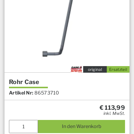
original
Ersatzteil
Rohr Case
Artikel Nr:
86573710
€
113,99
inkl. MwSt.
In den Warenkorb