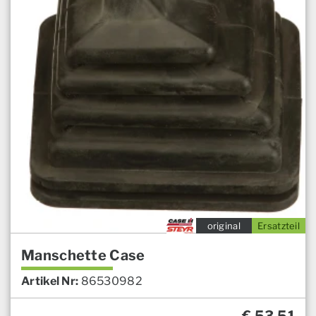
original
Ersatzteil
Manschette Case
Artikel Nr:
86530982