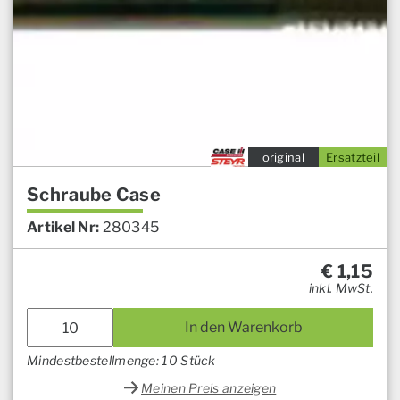
original
Ersatzteil
Schraube Case
Artikel Nr:
280345
€
1,15
inkl. MwSt.
In den Warenkorb
Mindestbestellmenge: 10 Stück
Meinen Preis anzeigen