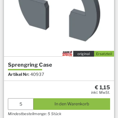
original
Ersatzteil
Sprengring Case
Artikel Nr:
40937
€
1,15
inkl. MwSt.
In den Warenkorb
Mindestbestellmenge: 5 Stück