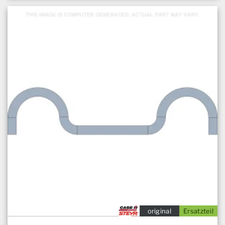
original
Ersatzteil