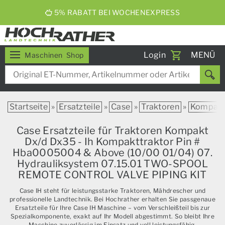
5% RABATT BEI WOCHENEXPRESS
Toggle
Login
MENÜ
Maschinen
Shop
navigati
Startseite
»
Ersatzteile
»
Case
»
Traktoren
»
Kompak
Case Ersatzteile für Traktoren Kompakt
Dx/d Dx35 - Ih Kompakttraktor Pin #
Hba0005004 & Above (10/00 01/04) 07.
Hydrauliksystem 07.15.01 TWO-SPOOL
REMOTE CONTROL VALVE PIPING KIT
Case IH steht für leistungsstarke Traktoren, Mähdrescher und
professionelle Landtechnik. Bei Hochrather erhalten Sie passgenaue
Ersatzteile für Ihre Case IH Maschine – vom Verschleißteil bis zur
Spezialkomponente, exakt auf Ihr Modell abgestimmt. So bleibt Ihre
Maschine zuverlässig im Einsatz und voll leistungsfähig.