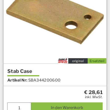
original
Ersatzteil
Stab Case
Artikel Nr:
SBA344200600
€
28,61
inkl. MwSt.
In den Warenkorb