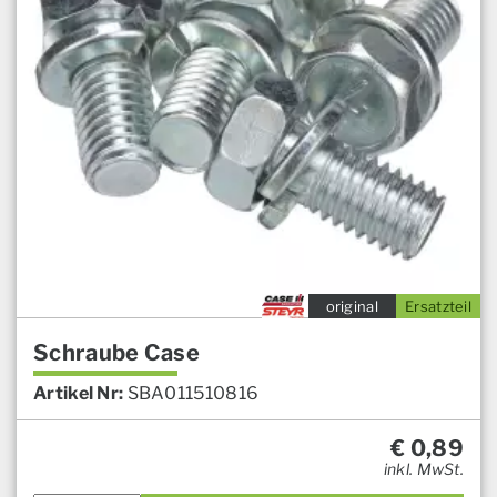
original
Ersatzteil
Schraube Case
Artikel Nr:
SBA011510816
€
0,89
inkl. MwSt.