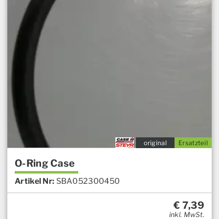
original
Ersatzteil
O-Ring Case
Artikel Nr:
SBA052300450
€
7,39
inkl. MwSt.