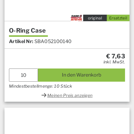
original
Ersatzteil
O-Ring Case
Artikel Nr:
SBA052100140
€
7,63
inkl. MwSt.
In den Warenkorb
Mindestbestellmenge: 10 Stück
Meinen Preis anzeigen