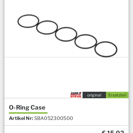
original
Ersatzteil
O-Ring Case
Artikel Nr:
SBA052300500