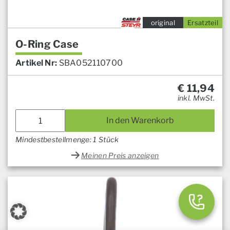
original
Ersatzteil
O-Ring Case
Artikel Nr:
SBA052110700
€
11,94
inkl. MwSt.
In den Warenkorb
Mindestbestellmenge: 1 Stück
Meinen Preis anzeigen