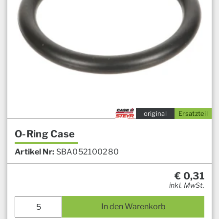
original
Ersatzteil
O-Ring Case
Artikel Nr:
SBA052100280
€
0,31
inkl. MwSt.
In den Warenkorb