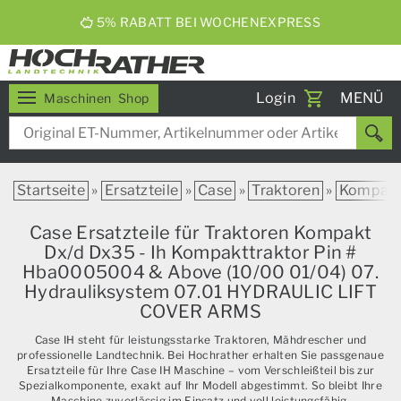
5% RABATT BEI WOCHENEXPRESS
Toggle
Login
MENÜ
Maschinen
Shop
navigati
Startseite
»
Ersatzteile
»
Case
»
Traktoren
»
Kompak
Case Ersatzteile für Traktoren Kompakt
Dx/d Dx35 - Ih Kompakttraktor Pin #
Hba0005004 & Above (10/00 01/04) 07.
Hydrauliksystem 07.01 HYDRAULIC LIFT
COVER ARMS
Case IH steht für leistungsstarke Traktoren, Mähdrescher und
professionelle Landtechnik. Bei Hochrather erhalten Sie passgenaue
Ersatzteile für Ihre Case IH Maschine – vom Verschleißteil bis zur
Spezialkomponente, exakt auf Ihr Modell abgestimmt. So bleibt Ihre
Maschine zuverlässig im Einsatz und voll leistungsfähig.