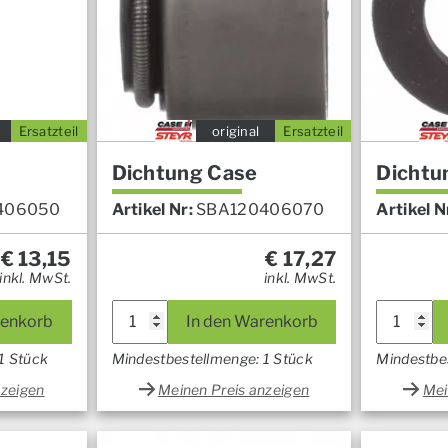
Ersatzteil
original
Ersatzteil
Dichtung Case
Dichtu
406050
Artikel Nr:
SBA120406070
Artikel N
€
13,15
€
17,27
inkl. MwSt.
inkl. MwSt.
renkorb
In den Warenkorb
1 Stück
Mindestbestellmenge: 1 Stück
Mindestbe
nzeigen
Meinen Preis anzeigen
Mei