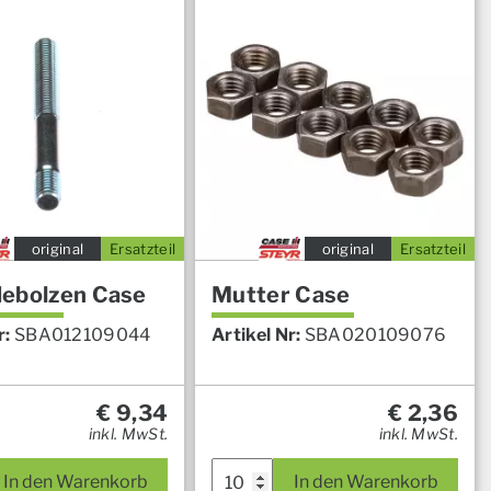
original
Ersatzteil
original
Ersatzteil
ebolzen Case
Mutter Case
r:
SBA012109044
Artikel Nr:
SBA020109076
€
9,34
€
2,36
inkl. MwSt.
inkl. MwSt.
In den Warenkorb
In den Warenkorb