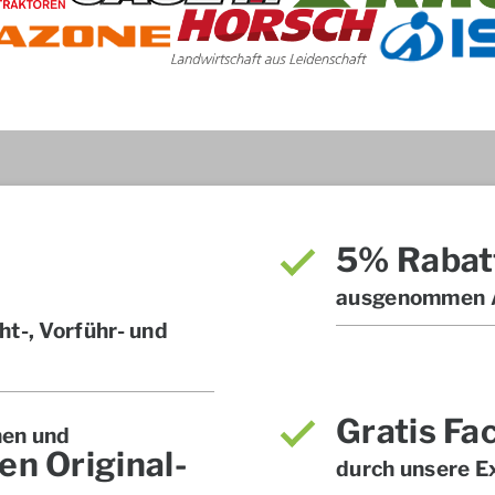
5% Rabat
ausgenommen A
t-, Vorführ- und
Gratis Fa
hen und
en Original-
durch unsere E