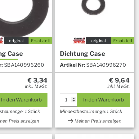
original
Ersatzteil
original
Ersatzteil
ng Case
Dichtung Case
r:
SBA140996260
Artikel Nr:
SBA140996270
€
3,34
€
9,64
inkl. MwSt.
inkl. MwSt.
In den Warenkorb
In den Warenkorb
stellmenge: 1 Stück
Mindestbestellmenge: 1 Stück
nen Preis anzeigen
Meinen Preis anzeigen