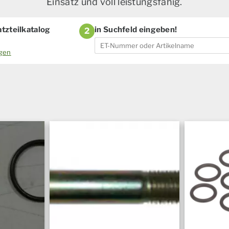
Einsatz und voll leistungsfähig.
tzteilkatalog
in Suchfeld eingeben!
2
ogen