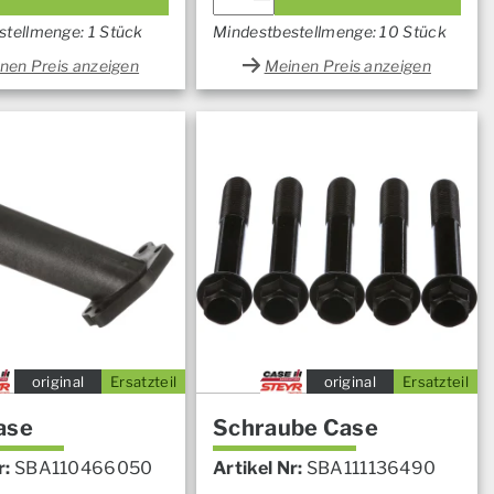
stellmenge: 1 Stück
Mindestbestellmenge: 10 Stück
nen Preis anzeigen
Meinen Preis anzeigen
original
Ersatzteil
original
Ersatzteil
ase
Schraube Case
r:
SBA110466050
Artikel Nr:
SBA111136490