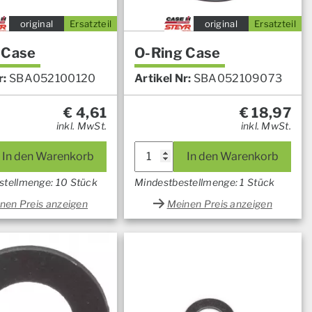
original
Ersatzteil
original
Ersatzteil
 Case
O-Ring Case
r:
SBA052100120
Artikel Nr:
SBA052109073
€
4,61
€
18,97
inkl. MwSt.
inkl. MwSt.
In den Warenkorb
In den Warenkorb
stellmenge: 10 Stück
Mindestbestellmenge: 1 Stück
nen Preis anzeigen
Meinen Preis anzeigen