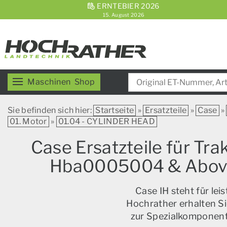
ERNTEBIER 2026
15. August 2026
Maschinen
Shop
Sie befinden sich hier:
Startseite
»
Ersatzteile
»
Case
»
01. Motor
»
01.04 - CYLINDER HEAD
Case Ersatzteile für Tr
Hba0005004 & Above
Case IH steht für le
Hochrather erhalten Si
zur Spezialkomponente