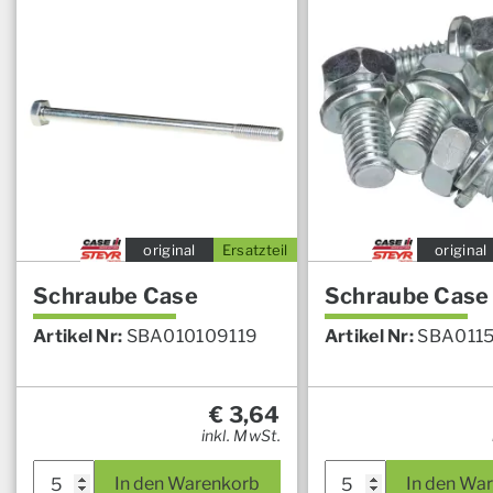
original
Ersatzteil
original
Schraube Case
Schraube Case
Artikel Nr:
SBA010109119
Artikel Nr:
SBA011
€
3,64
inkl. MwSt.
In den Warenkorb
In den Wa