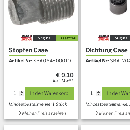
original
Ersatzteil
original
Stopfen Case
Dichtung Case
Artikel Nr:
SBA064500010
Artikel Nr:
SBA120
€
9,10
inkl. MwSt.
In den Warenkorb
In den Wa
Mindestbestellmenge: 1 Stück
Mindestbestellmenge: 
Meinen Preis anzeigen
Meinen Preis a