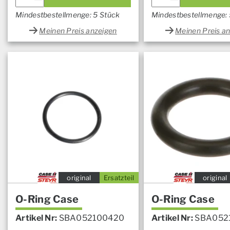
Mindestbestellmenge: 5 Stück
Mindestbestellmenge: 
Meinen Preis anzeigen
Meinen Preis a
original
Ersatzteil
original
O-Ring Case
O-Ring Case
Artikel Nr:
SBA052100420
Artikel Nr:
SBA052