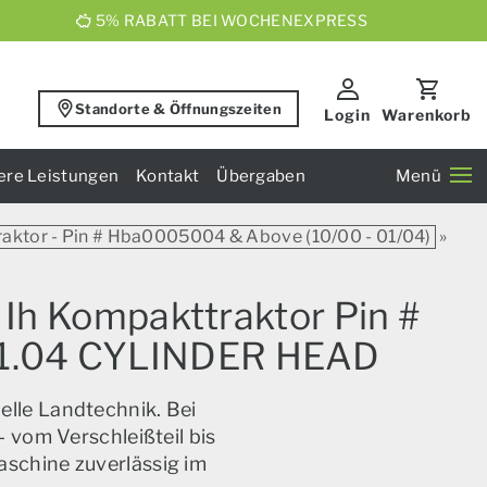
5% RABATT BEI WOCHENEXPRESS
Standorte & Öffnungszeiten
Login
Warenkorb
ere Leistungen
Kontakt
Übergaben
Menü
raktor - Pin # Hba0005004 & Above (10/00 - 01/04)
»
 Ih Kompakttraktor Pin #
01.04 CYLINDER HEAD
elle Landtechnik. Bei
 vom Verschleißteil bis
aschine zuverlässig im