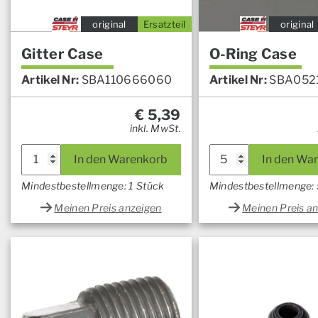
original
Ersatzteil
original
Gitter Case
O-Ring Case
Artikel Nr:
SBA110666060
Artikel Nr:
SBA052
€
5,39
inkl. MwSt.
In den Warenkorb
In den Wa
Mindestbestellmenge: 1 Stück
Mindestbestellmenge: 
Meinen Preis anzeigen
Meinen Preis a