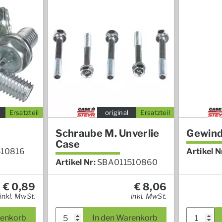
Ersatzteil
original
Ersatzteil
Schraube M. Unverlie
Gewind
Case
510816
Artikel N
Artikel Nr:
SBA011510860
€
0,89
€
8,06
inkl. MwSt.
inkl. MwSt.
renkorb
In den Warenkorb