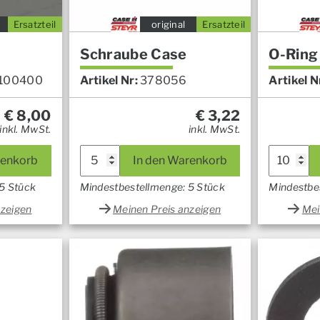
Ersatzteil
original
Ersatzteil
Schraube Case
O-Ring
100400
Artikel Nr:
378056
Artikel N
€
8,00
€
3,22
inkl. MwSt.
inkl. MwSt.
renkorb
In den Warenkorb
5 Stück
Mindestbestellmenge: 5 Stück
Mindestbe
nzeigen
Meinen Preis anzeigen
Mei