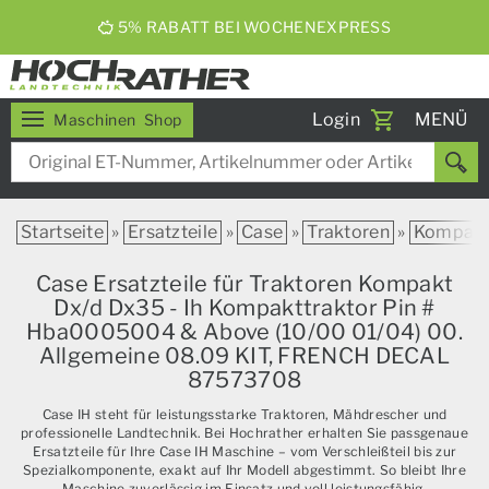
5% RABATT BEI WOCHENEXPRESS
Toggle
Login
MENÜ
Maschinen
Shop
navigati
Startseite
»
Ersatzteile
»
Case
»
Traktoren
»
Kompak
Case Ersatzteile für Traktoren Kompakt
Dx/d Dx35 - Ih Kompakttraktor Pin #
Hba0005004 & Above (10/00 01/04) 00.
Allgemeine 08.09 KIT, FRENCH DECAL
87573708
Case IH steht für leistungsstarke Traktoren, Mähdrescher und
professionelle Landtechnik. Bei Hochrather erhalten Sie passgenaue
Ersatzteile für Ihre Case IH Maschine – vom Verschleißteil bis zur
Spezialkomponente, exakt auf Ihr Modell abgestimmt. So bleibt Ihre
Maschine zuverlässig im Einsatz und voll leistungsfähig.