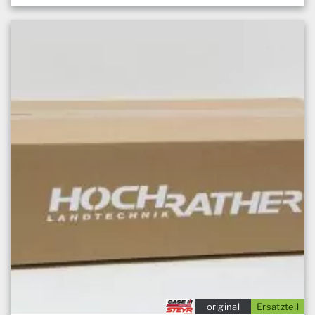
original
Ersatzteil