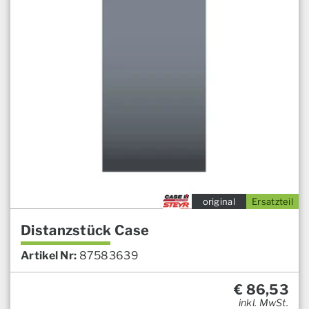
original
Ersatzteil
Distanzstück Case
Artikel Nr:
87583639
€
86,53
inkl. MwSt.