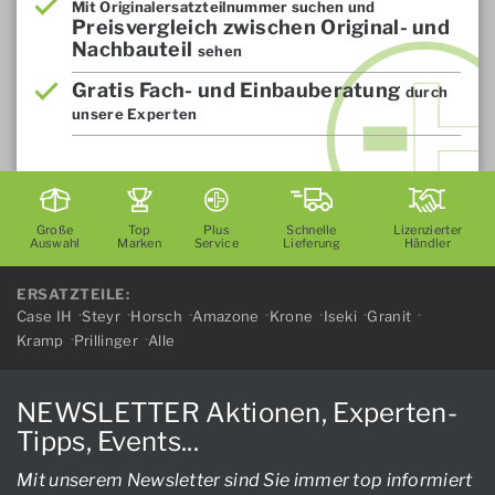
Mit Originalersatzteilnummer suchen und
Preisvergleich zwischen Original- und
Nachbauteil
sehen
Gratis Fach- und Einbauberatung
durch
unsere Experten
Große
Top
Plus
Schnelle
Lizenzierter
Auswahl
Marken
Service
Lieferung
Händler
ERSATZTEILE:
Case IH
Steyr
Horsch
Amazone
Krone
Iseki
Granit
Kramp
Prillinger
Alle
NEWSLETTER Aktionen, Experten-
Tipps, Events...
Mit unserem Newsletter sind Sie immer top informiert