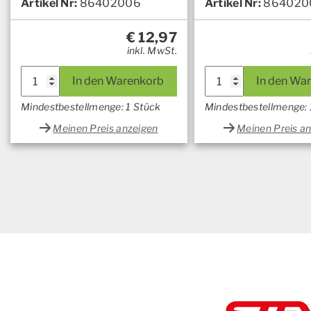
Artikel Nr:
86402006
Artikel Nr:
864020
€
12,97
inkl. MwSt.
In den Warenkorb
In den Wa
Mindestbestellmenge: 1 Stück
Mindestbestellmenge: 
Meinen Preis anzeigen
Meinen Preis a