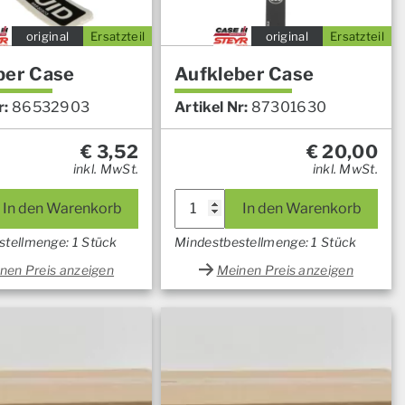
original
Ersatzteil
original
Ersatzteil
ber Case
Aufkleber Case
r:
86532903
Artikel Nr:
87301630
€
3,52
€
20,00
inkl. MwSt.
inkl. MwSt.
In den Warenkorb
In den Warenkorb
stellmenge: 1 Stück
Mindestbestellmenge: 1 Stück
nen Preis anzeigen
Meinen Preis anzeigen