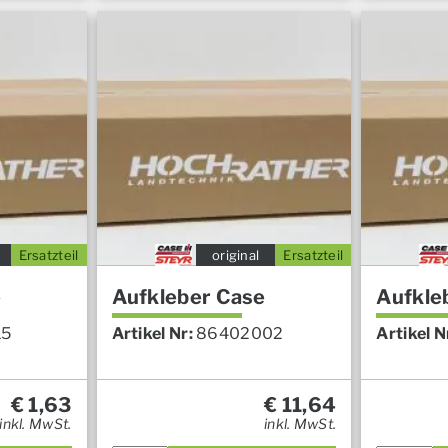
Ersatzteil
original
Ersatzteil
e
Aufkleber Case
Aufkle
15
Artikel Nr:
86402002
Artikel N
€
1,63
€
11,64
inkl. MwSt.
inkl. MwSt.