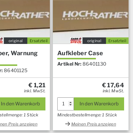
original
Ersatzteil
original
Ersatzteil
ber, Warnung
Aufkleber Case
Artikel Nr:
86401130
r:
86401125
€
1,21
€
17,64
inkl. MwSt.
inkl. MwSt.
In den Warenkorb
In den Warenkorb
stellmenge: 1 Stück
Mindestbestellmenge: 1 Stück
nen Preis anzeigen
Meinen Preis anzeigen