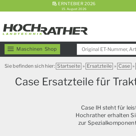
ERNTEBIER 2026
15. August 2026
Maschinen
Shop
Sie befinden sich hier:
Startseite
»
Ersatzteile
»
Case
»
Case Ersatzteile für Tra
Case IH steht für le
Hochrather erhalten Si
zur Spezialkomponente