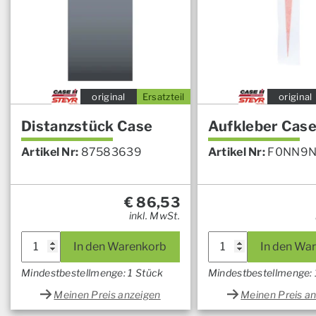
original
Ersatzteil
original
Distanzstück Case
Aufkleber Cas
Artikel Nr:
87583639
Artikel Nr:
F0NN9
€
86,53
inkl. MwSt.
In den Warenkorb
In den Wa
Mindestbestellmenge: 1 Stück
Mindestbestellmenge: 
Meinen Preis anzeigen
Meinen Preis a