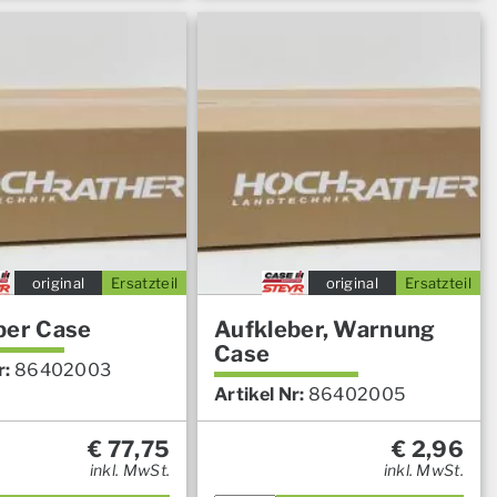
original
Ersatzteil
original
Ersatzteil
ber Case
Aufkleber, Warnung
Case
r:
86402003
Artikel Nr:
86402005
€
77,75
€
2,96
inkl. MwSt.
inkl. MwSt.