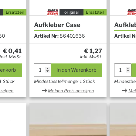
Ersatzteil
original
Ersatzteil
e
Aufkleber Case
Aufkle
80
Artikel Nr:
86401636
Artikel N
€
0,41
€
1,27
inkl. MwSt.
inkl. MwSt.
renkorb
In den Warenkorb
1 Stück
Mindestbestellmenge: 1 Stück
Mindestbe
nzeigen
Meinen Preis anzeigen
Mei