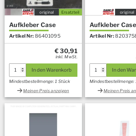
original
Ersatzteil
original
Aufkleber Case
Aufkleber Cas
Artikel Nr:
86401095
Artikel Nr:
820375
€
30,91
inkl. MwSt.
In den Warenkorb
In den Wa
Mindestbestellmenge: 1 Stück
Mindestbestellmenge: 
Meinen Preis anzeigen
Meinen Preis a