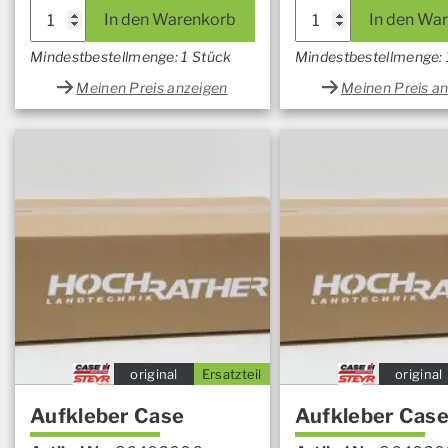
In den Warenkorb
In den Wa
Mindestbestellmenge: 1 Stück
Mindestbestellmenge: 
Meinen Preis anzeigen
Meinen Preis a
original
Ersatzteil
original
Aufkleber Case
Aufkleber Cas