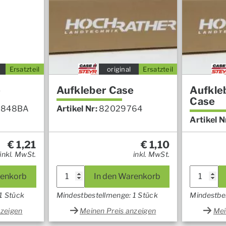
Ersatzteil
original
Ersatzteil
e
Aufkleber Case
Aufkle
Case
N848BA
Artikel Nr:
82029764
Artikel N
€
1,21
€
1,10
inkl. MwSt.
inkl. MwSt.
renkorb
In den Warenkorb
1 Stück
Mindestbestellmenge: 1 Stück
Mindestbe
nzeigen
Meinen Preis anzeigen
Mei