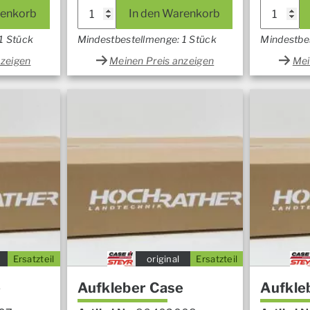
renkorb
In den Warenkorb
1 Stück
Mindestbestellmenge: 1 Stück
Mindestbe
nzeigen
Meinen Preis anzeigen
Mei
Ersatzteil
original
Ersatzteil
e
Aufkleber Case
Aufkle