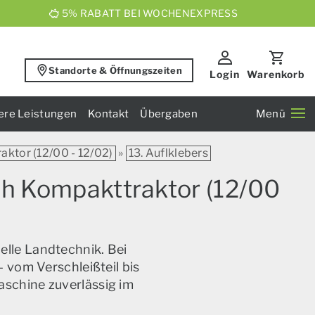
5% RABATT BEI WOCHENEXPRESS
Standorte & Öffnungszeiten
Login
Warenkorb
ere Leistungen
Kontakt
Übergaben
Menü
aktor (12/00 - 12/02)
»
13. Auflklebers
 Ih Kompakttraktor (12/00
elle Landtechnik. Bei
 vom Verschleißteil bis
aschine zuverlässig im