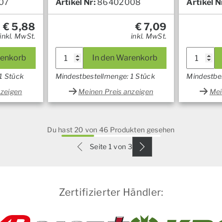
07
Artikel Nr:
86402008
Artikel N
€
5,88
€
7,09
inkl. MwSt.
inkl. MwSt.
renkorb
In den Warenkorb
1 Stück
Mindestbestellmenge: 1 Stück
Mindestbe
nzeigen
Meinen Preis anzeigen
Mei
Du hast 20 von 46 Produkten gesehen
Seite 1 von 3
Zertifizierter Händler: