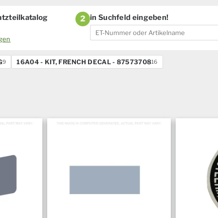
tzteilkatalog
in Suchfeld eingeben!
2
ogen
G
16A04 - KIT, FRENCH DECAL - 87573708
9
16