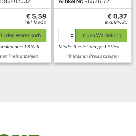
r:
86402032
Artikel Nr:
86521672
€
5,58
€
0,37
inkl. MwSt.
inkl. MwSt.
In den Warenkorb
In den Warenkorb
stellmenge: 1 Stück
Mindestbestellmenge: 1 Stück
nen Preis anzeigen
Meinen Preis anzeigen