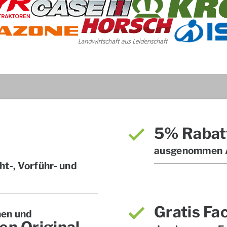
5% Rabat
ausgenommen A
t-, Vorführ- und
Gratis Fa
hen und