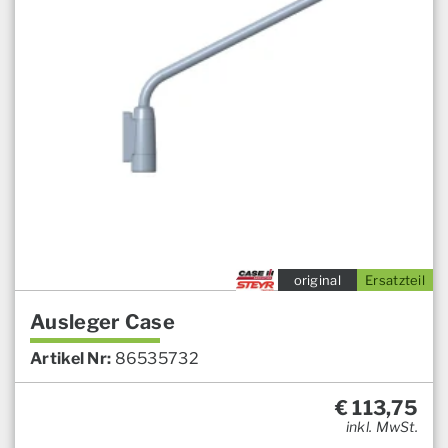
original
Ersatzteil
Ausleger Case
Artikel Nr:
86535732
€
113,75
inkl. MwSt.