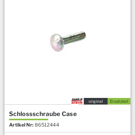
original
Ersatzteil
Schlossschraube Case
Artikel Nr:
86512444