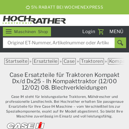
5% RABATT BEI WOCHENEXPRESS
Toggle
Login
MENÜ
Maschinen
Shop
navigati
Startseite
»
Ersatzteile
»
Case
»
Traktoren
»
Kompak
Case Ersatzteile für Traktoren Kompakt
Dx/d Dx25 - Ih Kompakttraktor (12/00
12/02) 08. Blechverkleidungen
Case IH steht für leistungsstarke Traktoren, Mähdrescher und
professionelle Landtechnik. Bei Hochrather erhalten Sie passgenaue
Ersatzteile für Ihre Case IH Maschine – vom Verschleißteil bis zur
Spezialkomponente, exakt auf Ihr Modell abgestimmt. So bleibt Ihre
Maschine zuverlässig im Einsatz und voll leistungsfähig.