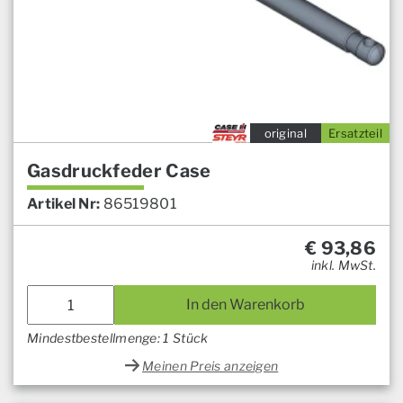
original
Ersatzteil
Gasdruckfeder Case
Artikel Nr:
86519801
€
93,86
inkl. MwSt.
In den Warenkorb
Mindestbestellmenge: 1 Stück
Meinen Preis anzeigen