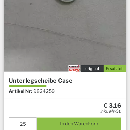
original
Ersatzteil
Unterlegscheibe Case
Artikel Nr:
9824259
€
3,16
inkl. MwSt.
In den Warenkorb