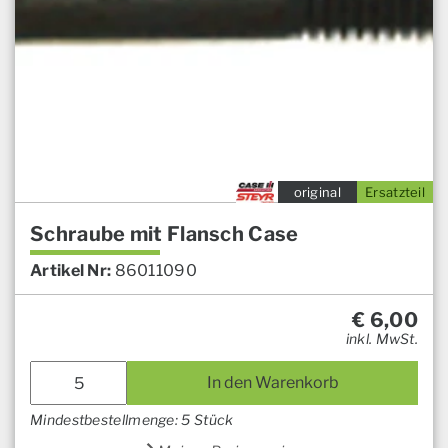
original
Ersatzteil
Schraube mit Flansch Case
Artikel Nr:
86011090
€
6,00
inkl. MwSt.
In den Warenkorb
Mindestbestellmenge: 5 Stück