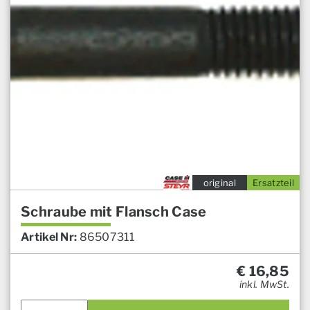
original
Ersatzteil
Schraube mit Flansch Case
Artikel Nr:
86507311
€
16,85
inkl. MwSt.