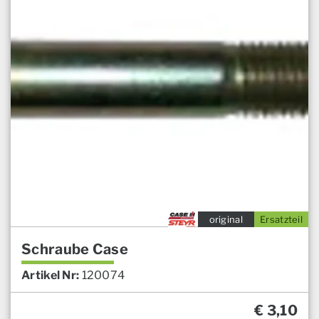
original
Ersatzteil
Schraube Case
Artikel Nr:
120074
€
3,10