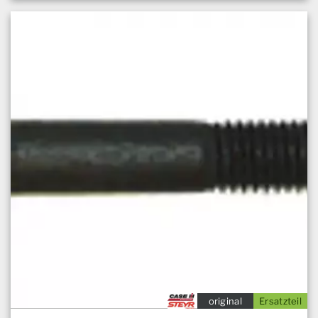
original
Ersatzteil