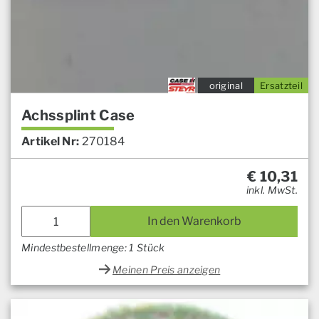
original
Ersatzteil
Achssplint Case
Artikel Nr:
270184
€
10,31
inkl. MwSt.
In den Warenkorb
Mindestbestellmenge: 1 Stück
Meinen Preis anzeigen