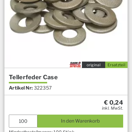
original
Ersatzteil
Tellerfeder Case
Artikel Nr:
322357
€
0,24
inkl. MwSt.
In den Warenkorb
Mindestbestellmenge: 100 Stück