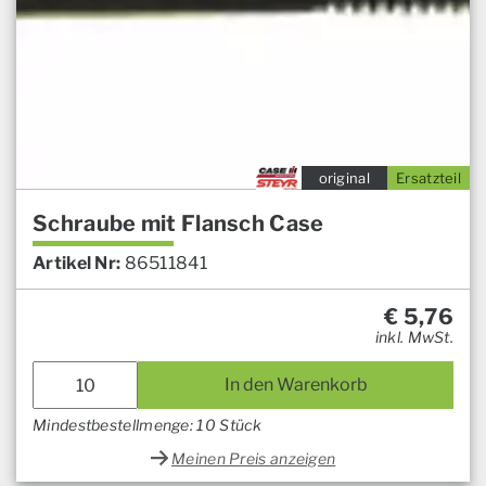
original
Ersatzteil
Schraube mit Flansch Case
Artikel Nr:
86511841
€
5,76
inkl. MwSt.
In den Warenkorb
Mindestbestellmenge: 10 Stück
Meinen Preis anzeigen