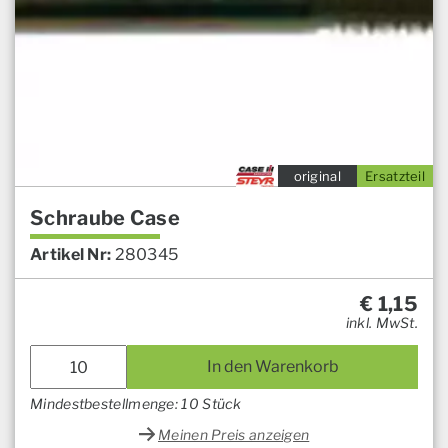
original
Ersatzteil
Schraube Case
Artikel Nr:
280345
€
1,15
inkl. MwSt.
In den Warenkorb
Mindestbestellmenge: 10 Stück
Meinen Preis anzeigen