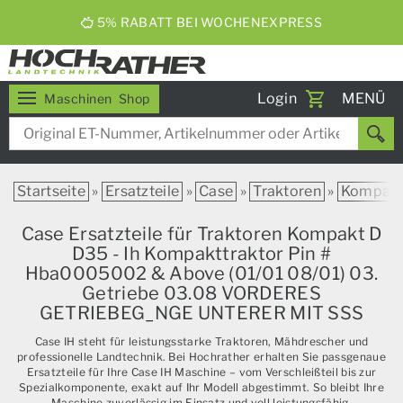
5% RABATT BEI WOCHENEXPRESS
Toggle
Login
MENÜ
Maschinen
Shop
navigati
Startseite
»
Ersatzteile
»
Case
»
Traktoren
»
Kompak
Case Ersatzteile für Traktoren Kompakt D
D35 - Ih Kompakttraktor Pin #
Hba0005002 & Above (01/01 08/01) 03.
Getriebe 03.08 VORDERES
GETRIEBEG_NGE UNTERER MIT SSS
Case IH steht für leistungsstarke Traktoren, Mähdrescher und
professionelle Landtechnik. Bei Hochrather erhalten Sie passgenaue
Ersatzteile für Ihre Case IH Maschine – vom Verschleißteil bis zur
Spezialkomponente, exakt auf Ihr Modell abgestimmt. So bleibt Ihre
Maschine zuverlässig im Einsatz und voll leistungsfähig.