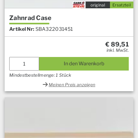
original
Ersatzteil
Zahnrad Case
Artikel Nr:
SBA322031451
€
89,51
inkl. MwSt.
In den Warenkorb
Mindestbestellmenge: 1 Stück
Meinen Preis anzeigen