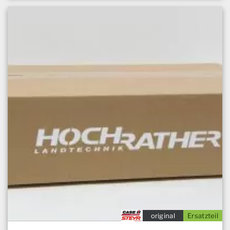
original
Ersatzteil