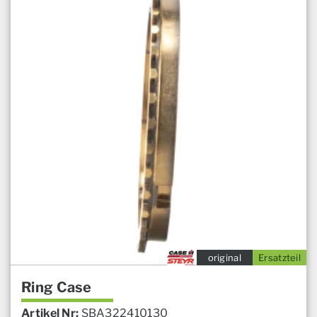
original
Ersatzteil
Ring Case
Artikel Nr:
SBA322410130