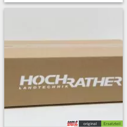
original
Ersatzteil