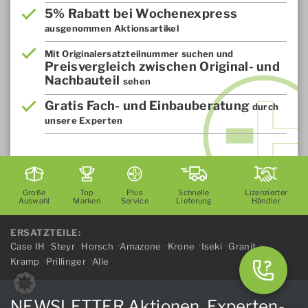
5% Rabatt bei Wochenexpress
ausgenommen Aktionsartikel
Mit Originalersatzteilnummer suchen und
Preisvergleich zwischen Original- und
Nachbauteil
sehen
Gratis Fach- und Einbauberatung
durch
unsere Experten
Große
Top
Plus
Schnelle
Lizenzierter
Auswahl
Marken
Service
Lieferung
Händler
ERSATZTEILE:
Case IH
Steyr
Horsch
Amazone
Krone
Iseki
Granit
Kramp
Prillinger
Alle
NEWSLETTER Aktionen, Experten-