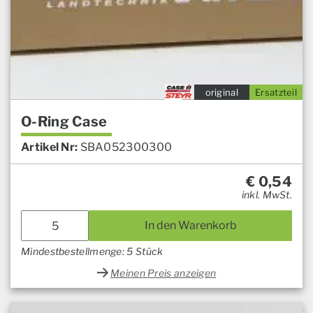
original
Ersatzteil
O-Ring Case
Artikel Nr:
SBA052300300
€
0,54
inkl. MwSt.
In den Warenkorb
Mindestbestellmenge: 5 Stück
Meinen Preis anzeigen