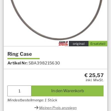
original
Ersatzteil
Ring Case
Artikel Nr:
SBA398215630
€
25,57
inkl. MwSt.
In den Warenkorb
Mindestbestellmenge: 1 Stück
Meinen Preis anzeigen