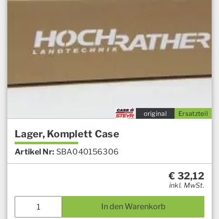
original
Ersatzteil
Lager, Komplett Case
Artikel Nr:
SBA040156306
€
32,12
inkl. MwSt.
In den Warenkorb