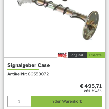
original
Ersatzteil
Signalgeber Case
Artikel Nr:
86558072
€
495,71
inkl. MwSt.
In den Warenkorb