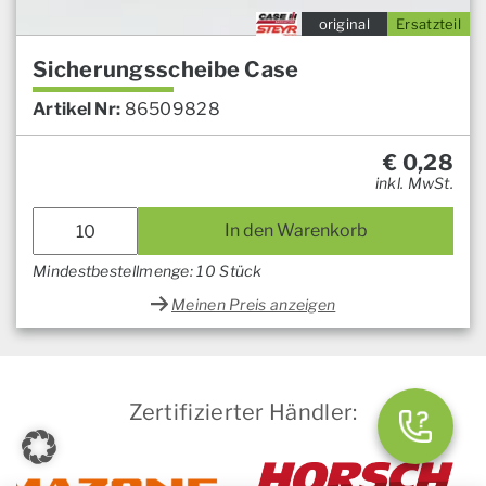
original
Ersatzteil
Sicherungsscheibe Case
Artikel Nr:
86509828
€
0,28
inkl. MwSt.
In den Warenkorb
Mindestbestellmenge: 10 Stück
Meinen Preis anzeigen
Zertifizierter Händler: