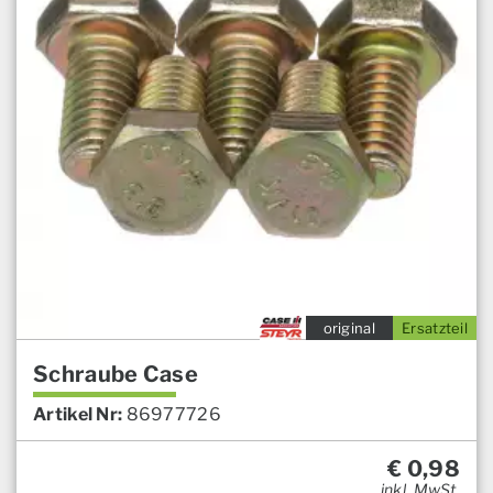
original
Ersatzteil
Schraube Case
Artikel Nr:
86977726
€
0,98
inkl. MwSt.