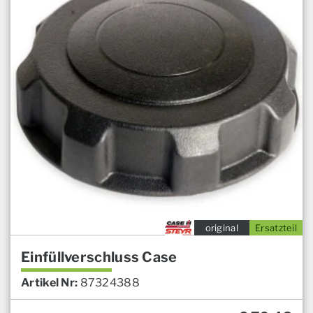
original
Ersatzteil
Einfüllverschluss Case
Artikel Nr:
87324388