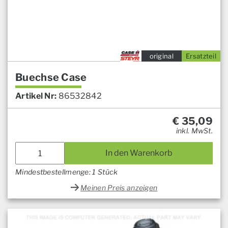
original
Ersatzteil
Buechse Case
Artikel Nr:
86532842
€
35,09
inkl. MwSt.
In den Warenkorb
Mindestbestellmenge: 1 Stück
Meinen Preis anzeigen