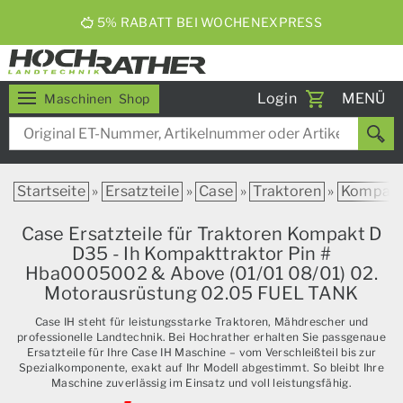
5% RABATT BEI WOCHENEXPRESS
Toggle
Login
MENÜ
Maschinen
Shop
navigati
Startseite
»
Ersatzteile
»
Case
»
Traktoren
»
Kompak
Case Ersatzteile für Traktoren Kompakt D
D35 - Ih Kompakttraktor Pin #
Hba0005002 & Above (01/01 08/01) 02.
Motorausrüstung 02.05 FUEL TANK
Case IH steht für leistungsstarke Traktoren, Mähdrescher und
professionelle Landtechnik. Bei Hochrather erhalten Sie passgenaue
Ersatzteile für Ihre Case IH Maschine – vom Verschleißteil bis zur
Spezialkomponente, exakt auf Ihr Modell abgestimmt. So bleibt Ihre
Maschine zuverlässig im Einsatz und voll leistungsfähig.