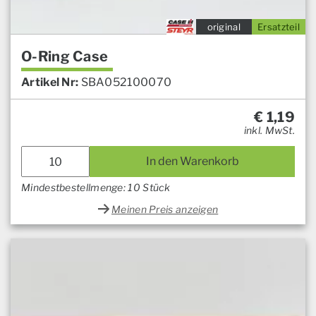
original
Ersatzteil
O-Ring Case
Artikel Nr:
SBA052100070
€
1,19
inkl. MwSt.
In den Warenkorb
Mindestbestellmenge: 10 Stück
Meinen Preis anzeigen