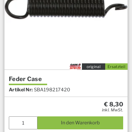
original
Ersatzteil
Feder Case
Artikel Nr:
SBA198217420
€
8,30
inkl. MwSt.
In den Warenkorb