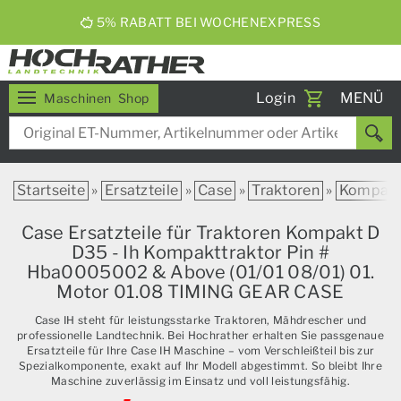
5% RABATT BEI WOCHENEXPRESS
Toggle
Login
MENÜ
Maschinen
Shop
navigati
Startseite
»
Ersatzteile
»
Case
»
Traktoren
»
Kompak
Case Ersatzteile für Traktoren Kompakt D
D35 - Ih Kompakttraktor Pin #
Hba0005002 & Above (01/01 08/01) 01.
Motor 01.08 TIMING GEAR CASE
Case IH steht für leistungsstarke Traktoren, Mähdrescher und
professionelle Landtechnik. Bei Hochrather erhalten Sie passgenaue
Ersatzteile für Ihre Case IH Maschine – vom Verschleißteil bis zur
Spezialkomponente, exakt auf Ihr Modell abgestimmt. So bleibt Ihre
Maschine zuverlässig im Einsatz und voll leistungsfähig.