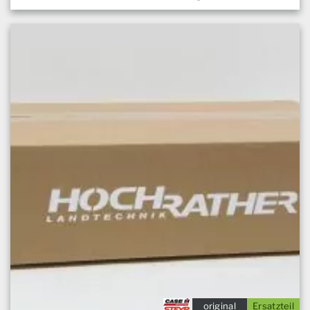
original
Ersatzteil