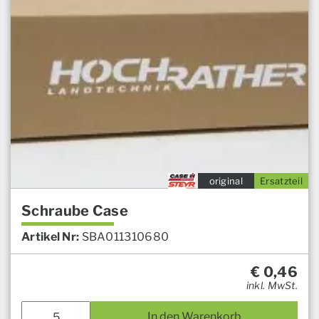
original
Ersatzteil
Schraube Case
Artikel Nr:
SBA011310680
€
0,46
inkl. MwSt.
In den Warenkorb