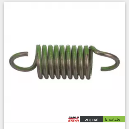
original
Ersatzteil