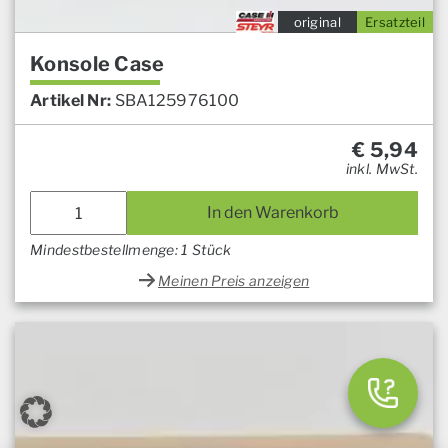
original
Ersatzteil
Konsole Case
Artikel Nr:
SBA125976100
€
5,94
inkl. MwSt.
In den Warenkorb
Mindestbestellmenge: 1 Stück
Meinen Preis anzeigen