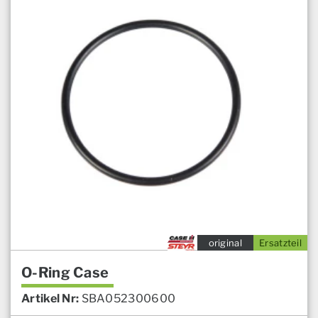
original
Ersatzteil
O-Ring Case
Artikel Nr:
SBA052300600