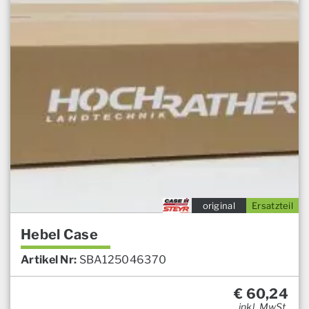
original
Ersatzteil
Hebel Case
Artikel Nr:
SBA125046370
€
60,24
inkl. MwSt.