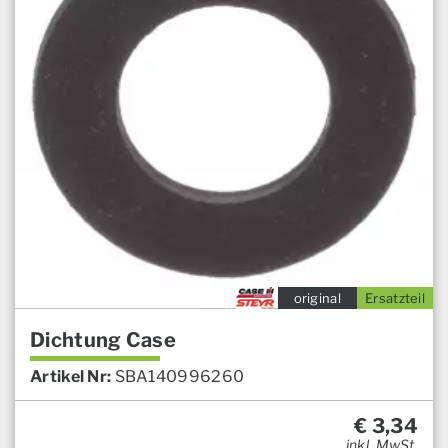
original
Ersatzteil
Dichtung Case
Artikel Nr:
SBA140996260
€
3,34
inkl. MwSt.