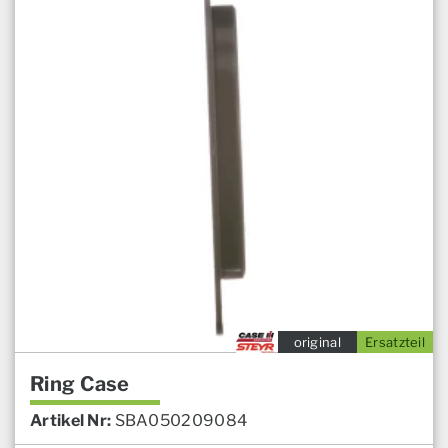
original
Ersatzteil
Ring Case
Artikel Nr:
SBA050209084