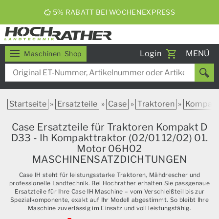
5% RABATT BEI WOCHENEXPRESS
Toggle
Login
MENÜ
Maschinen
Shop
navigati
Startseite
»
Ersatzteile
»
Case
»
Traktoren
»
Kompak
Case Ersatzteile für Traktoren Kompakt D
D33 - Ih Kompakttraktor (02/01 12/02) 01.
Motor 06H02
MASCHINENSATZDICHTUNGEN
Case IH steht für leistungsstarke Traktoren, Mähdrescher und
professionelle Landtechnik. Bei Hochrather erhalten Sie passgenaue
Ersatzteile für Ihre Case IH Maschine – vom Verschleißteil bis zur
Spezialkomponente, exakt auf Ihr Modell abgestimmt. So bleibt Ihre
Maschine zuverlässig im Einsatz und voll leistungsfähig.