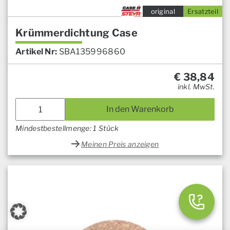
original
Ersatzteil
Krümmerdichtung Case
Artikel Nr:
SBA135996860
€
38,84
inkl. MwSt.
In den Warenkorb
Mindestbestellmenge: 1 Stück
Meinen Preis anzeigen