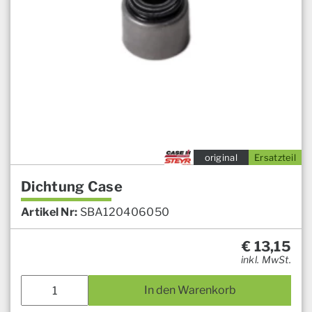
original
Ersatzteil
Dichtung Case
Artikel Nr:
SBA120406050
€
13,15
inkl. MwSt.
In den Warenkorb