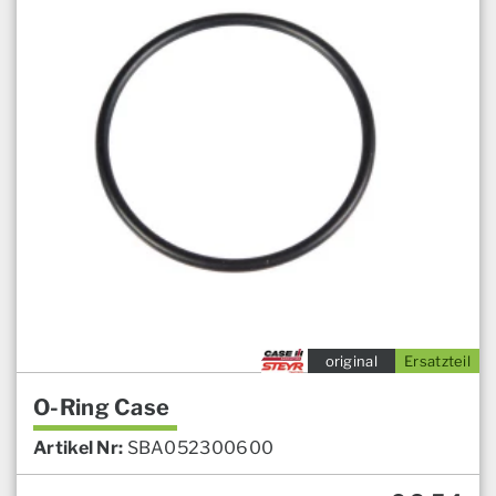
original
Ersatzteil
O-Ring Case
Artikel Nr:
SBA052300600