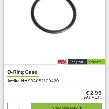
original
Ersatzteil
O-Ring Case
Artikel Nr:
SBA052100420
€
2,96
inkl. MwSt.
In den Warenkorb