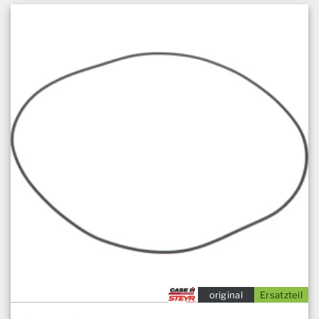
original
Ersatzteil