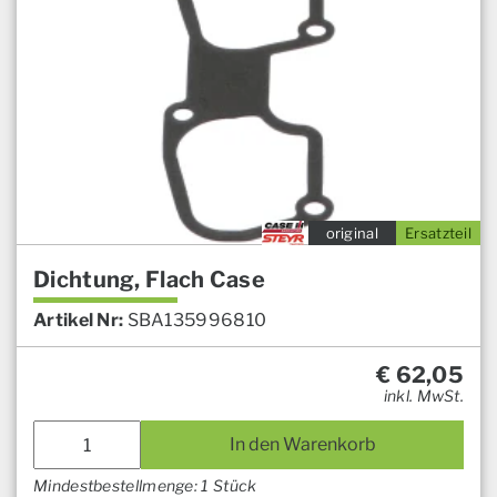
original
Ersatzteil
Dichtung, Flach Case
Artikel Nr:
SBA135996810
€
62,05
inkl. MwSt.
In den Warenkorb
Mindestbestellmenge: 1 Stück