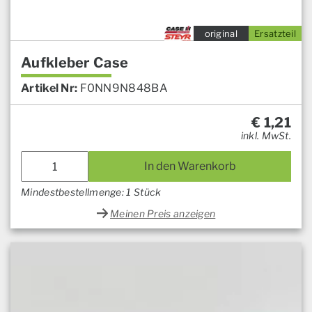
original
Ersatzteil
Aufkleber Case
Artikel Nr:
F0NN9N848BA
€
1,21
inkl. MwSt.
In den Warenkorb
Mindestbestellmenge: 1 Stück
Meinen Preis anzeigen