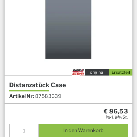
original
Ersatzteil
Distanzstück Case
Artikel Nr:
87583639
€
86,53
inkl. MwSt.
In den Warenkorb