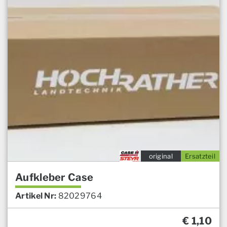
original
Ersatzteil
Aufkleber Case
Artikel Nr:
82029764
€
1,10