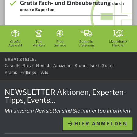
Gratis Fach- und Einbauberatung
durch
unsere Experten
Große
Top
Plus
Schnelle
Lizenzierter
Auswahl
Marken
Service
Lieferung
Händler
ERSATZTEILE:
Case IH
Steyr
Horsch
Amazone
Krone
Iseki
Granit
Kramp
Prillinger
Alle
NEWSLETTER Aktionen, Experten-
Tipps, Events...
Mit unserem Newsletter sind Sie immer top informiert
HIER ANMELDEN