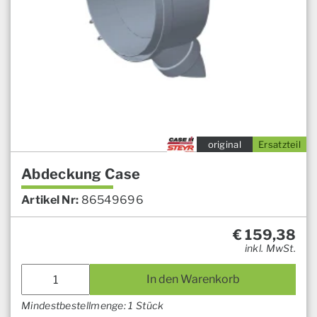
original
Ersatzteil
Abdeckung Case
Artikel Nr:
86549696
€
159,38
inkl. MwSt.
In den Warenkorb
Mindestbestellmenge: 1 Stück