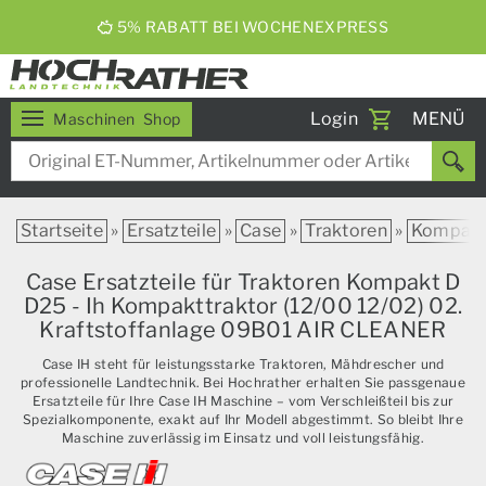
5% RABATT BEI WOCHENEXPRESS
Toggle
Login
MENÜ
Maschinen
Shop
navigati
Startseite
»
Ersatzteile
»
Case
»
Traktoren
»
Kompak
Case Ersatzteile für Traktoren Kompakt D
D25 - Ih Kompakttraktor (12/00 12/02) 02.
Kraftstoffanlage 09B01 AIR CLEANER
Case IH steht für leistungsstarke Traktoren, Mähdrescher und
professionelle Landtechnik. Bei Hochrather erhalten Sie passgenaue
Ersatzteile für Ihre Case IH Maschine – vom Verschleißteil bis zur
Spezialkomponente, exakt auf Ihr Modell abgestimmt. So bleibt Ihre
Maschine zuverlässig im Einsatz und voll leistungsfähig.