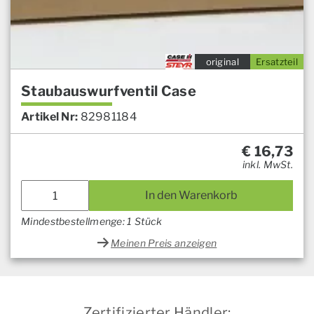
original
Ersatzteil
Staubauswurfventil Case
Artikel Nr:
82981184
€
16,73
inkl. MwSt.
In den Warenkorb
Mindestbestellmenge: 1 Stück
Meinen Preis anzeigen
Zertifizierter Händler: