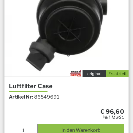
original
Ersatzteil
Luftfilter Case
Artikel Nr:
86549691
€
96,60
inkl. MwSt.
In den Warenkorb