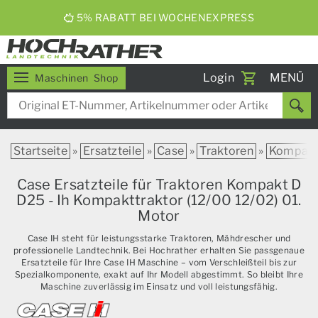
ERNTEBIER 2026
Toggle
Login
MENÜ
Maschinen
Shop
navigati
Startseite
»
Ersatzteile
»
Case
»
Traktoren
»
Kompak
Case Ersatzteile für Traktoren Kompakt D
D25 - Ih Kompakttraktor (12/00 12/02) 01.
Motor
Case IH steht für leistungsstarke Traktoren, Mähdrescher und
professionelle Landtechnik. Bei Hochrather erhalten Sie passgenaue
Ersatzteile für Ihre Case IH Maschine – vom Verschleißteil bis zur
Spezialkomponente, exakt auf Ihr Modell abgestimmt. So bleibt Ihre
Maschine zuverlässig im Einsatz und voll leistungsfähig.