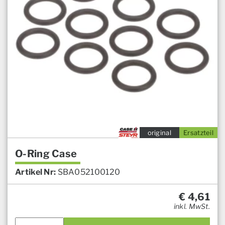
original
Ersatzteil
O-Ring Case
Artikel Nr:
SBA052100120
€
4,61
inkl. MwSt.