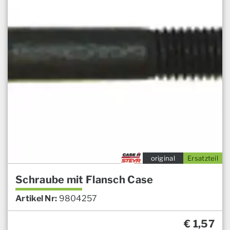
original
Ersatzteil
Schraube mit Flansch Case
Artikel Nr:
9804257
€
1,57