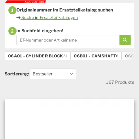
Originalnummer im Ersatzteilkatalog suchen
1
Suche in Ersatzteilkatalogen
in Suchfeld eingeben!
2
06A01 - CYLINDER BLOCK
06B01 - CAMSHAFT
06C01
31
6
Sortierung:
167 Produkte