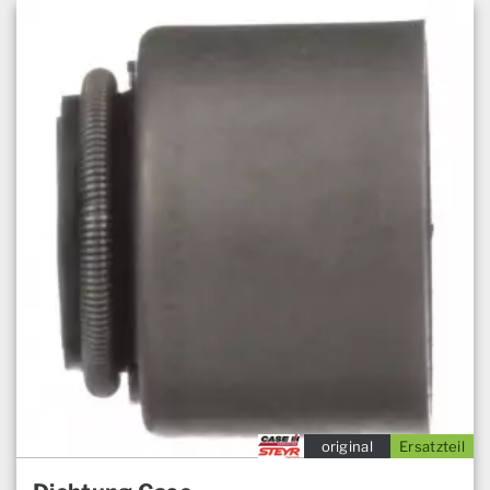
original
Ersatzteil