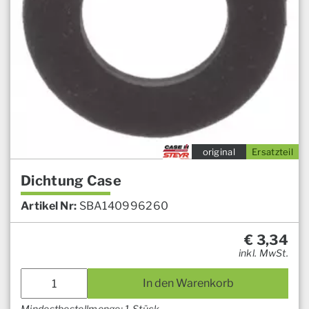
original
Ersatzteil
Dichtung Case
Artikel Nr:
SBA140996260
€
3,34
inkl. MwSt.
In den Warenkorb
Mindestbestellmenge: 1 Stück