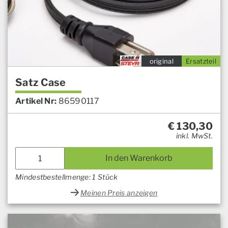
original
Ersatzteil
Satz Case
Artikel Nr:
86590117
€
130,30
inkl. MwSt.
In den Warenkorb
Mindestbestellmenge: 1 Stück
Meinen Preis anzeigen