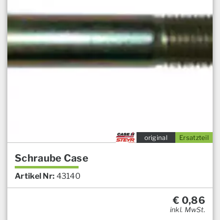
original
Ersatzteil
Schraube Case
Artikel Nr:
43140
€
0,86
inkl. MwSt.