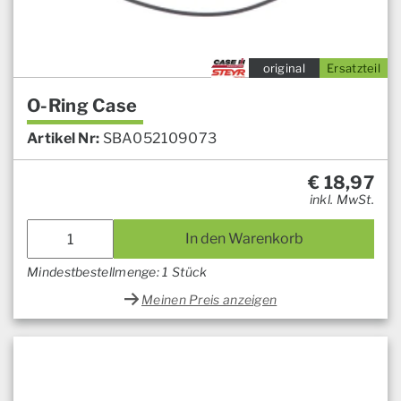
original
Ersatzteil
O-Ring Case
Artikel Nr:
SBA052109073
€
18,97
inkl. MwSt.
In den Warenkorb
Mindestbestellmenge: 1 Stück
Meinen Preis anzeigen