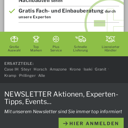
Nachbauteil
sehen
Gratis Fach- und Einbauberatung
durch
unsere Experten
Große
Top
Plus
Schnelle
Lizenzierter
Auswahl
Marken
Service
Lieferung
Händler
ERSATZTEILE:
Case IH
Steyr
Horsch
Amazone
Krone
Iseki
Granit
Kramp
Prillinger
Alle
NEWSLETTER Aktionen, Experten-
Tipps, Events...
Mit unserem Newsletter sind Sie immer top informiert
HIER ANMELDEN