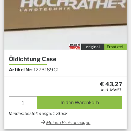
original
Ersatzteil
Öldichtung Case
Artikel Nr:
1273189C1
€
43,27
inkl. MwSt.
In den Warenkorb
Mindestbestellmenge: 1 Stück
Meinen Preis anzeigen