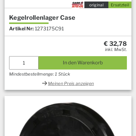
original
Ersatzteil
Kegelrollenlager Case
Artikel Nr:
1273175C91
€
32,78
inkl. MwSt.
In den Warenkorb
Mindestbestellmenge: 1 Stück
Meinen Preis anzeigen