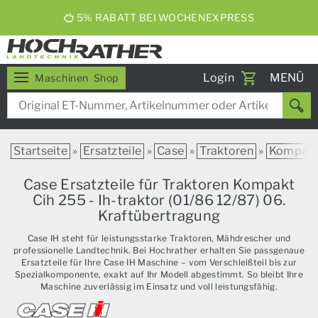
5% RABATT BEI WOCHENEXPRESS
Toggle
Login
MENÜ
Maschinen
Shop
navigati
Startseite
»
Ersatzteile
»
Case
»
Traktoren
»
Kompak
Case Ersatzteile für Traktoren Kompakt
Cih 255 - Ih-traktor (01/86 12/87) 06.
Kraftübertragung
Case IH steht für leistungsstarke Traktoren, Mähdrescher und
professionelle Landtechnik. Bei Hochrather erhalten Sie passgenaue
Ersatzteile für Ihre Case IH Maschine – vom Verschleißteil bis zur
Spezialkomponente, exakt auf Ihr Modell abgestimmt. So bleibt Ihre
Maschine zuverlässig im Einsatz und voll leistungsfähig.