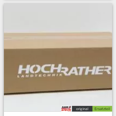
original
Ersatzteil