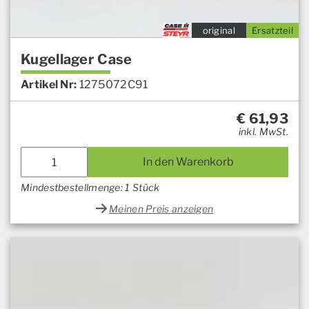
original
Ersatzteil
Kugellager Case
Artikel Nr:
1275072C91
€
61,93
inkl. MwSt.
In den Warenkorb
Mindestbestellmenge: 1 Stück
Meinen Preis anzeigen