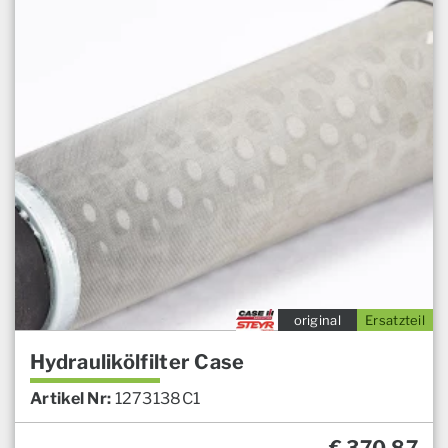
original
Ersatzteil
Hydraulikölfilter Case
Artikel Nr:
1273138C1