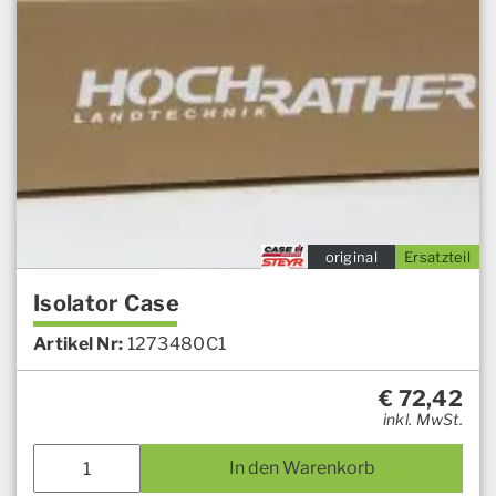
original
Ersatzteil
Isolator Case
Artikel Nr:
1273480C1
€
72,42
inkl. MwSt.
In den Warenkorb