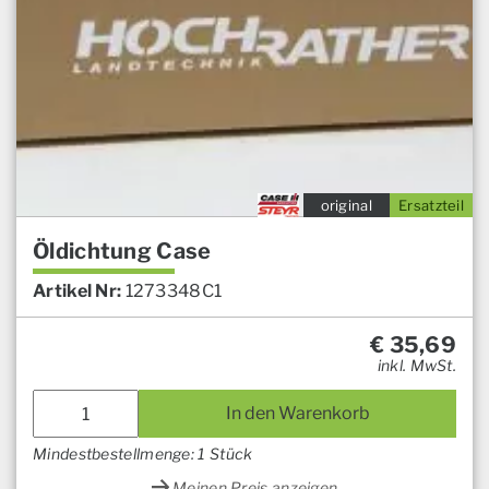
original
Ersatzteil
Öldichtung Case
Artikel Nr:
1273348C1
€
35,69
inkl. MwSt.
In den Warenkorb
Mindestbestellmenge: 1 Stück
Meinen Preis anzeigen