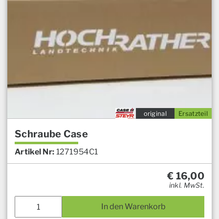
original
Ersatzteil
Schraube Case
Artikel Nr:
1271954C1
€
16,00
inkl. MwSt.
In den Warenkorb