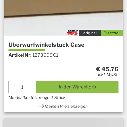
original
Ersatzteil
Uberwurfwinkelstuck Case
Artikel Nr:
1273099C1
€
45,76
inkl. MwSt.
In den Warenkorb
Mindestbestellmenge: 1 Stück
Meinen Preis anzeigen