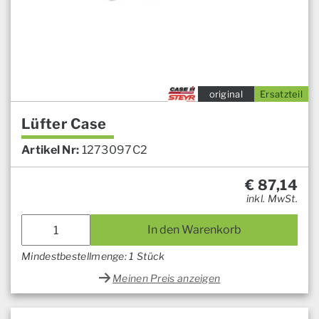
original
Ersatzteil
Lüfter Case
Artikel Nr:
1273097C2
€
87,14
inkl. MwSt.
In den Warenkorb
Mindestbestellmenge: 1 Stück
Meinen Preis anzeigen