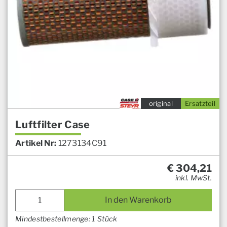
original
Ersatzteil
Luftfilter Case
Artikel Nr:
1273134C91
€
304,21
inkl. MwSt.
In den Warenkorb
Mindestbestellmenge: 1 Stück