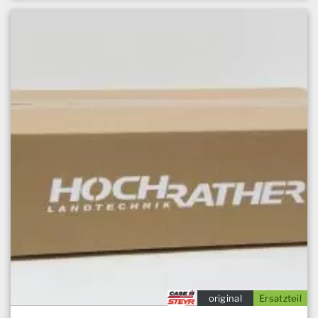
original
Ersatzteil