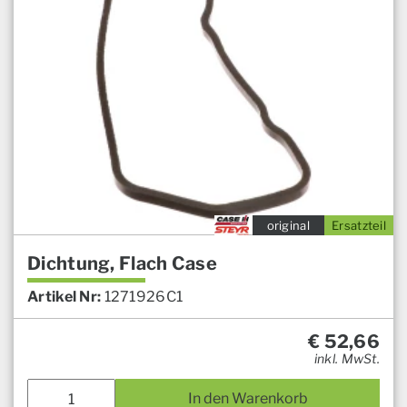
original
Ersatzteil
Dichtung, Flach Case
Artikel Nr:
1271926C1
€
52,66
inkl. MwSt.
In den Warenkorb