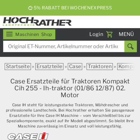
5% RABATT BEI WOCHENEXPRESS
Toggle
Login
MENÜ
Maschinen
Shop
navigati
Startseite
»
Ersatzteile
»
Case
»
Traktoren
»
Kompak
Case Ersatzteile für Traktoren Kompakt
Cih 255 - Ih-traktor (01/86 12/87) 02.
Motor
Case IH steht für leistungsstarke Traktoren, Mähdrescher und
professionelle Landtechnik. Bei Hochrather erhalten Sie passgenaue
Ersatzteile für Ihre Case IH Maschine – vom Verschleißteil bis zur
Spezialkomponente, exakt auf Ihr Modell abgestimmt. So bleibt Ihre
Maschine zuverlässig im Einsatz und voll leistungsfähig.