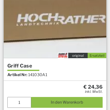
original
Ersatzteil
Griff Case
Artikel Nr:
141030A1
€
24,36
inkl. MwSt.
In den Warenkorb