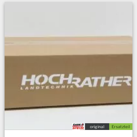
original
Ersatzteil