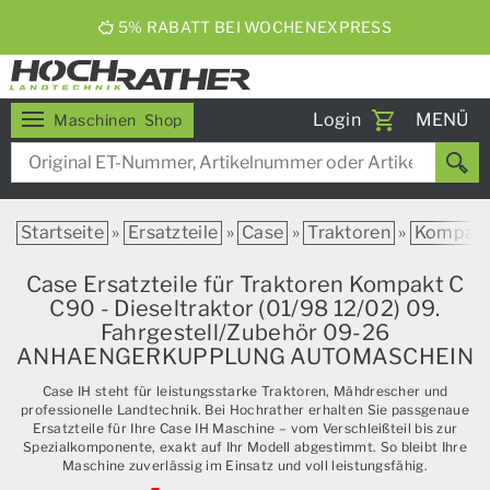
5% RABATT BEI WOCHENEXPRESS
Toggle
Login
MENÜ
Maschinen
Shop
navigati
Startseite
»
Ersatzteile
»
Case
»
Traktoren
»
Kompak
Case Ersatzteile für Traktoren Kompakt C
C90 - Dieseltraktor (01/98 12/02) 09.
Fahrgestell/Zubehör 09-26
ANHAENGERKUPPLUNG AUTOMASCHEIN
Case IH steht für leistungsstarke Traktoren, Mähdrescher und
professionelle Landtechnik. Bei Hochrather erhalten Sie passgenaue
Ersatzteile für Ihre Case IH Maschine – vom Verschleißteil bis zur
Spezialkomponente, exakt auf Ihr Modell abgestimmt. So bleibt Ihre
Maschine zuverlässig im Einsatz und voll leistungsfähig.