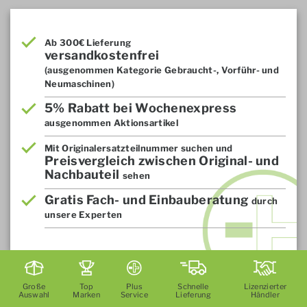
Ab 300€ Lieferung
versandkostenfrei
(ausgenommen Kategorie Gebraucht-, Vorführ- und
Neumaschinen)
5% Rabatt bei Wochenexpress
ausgenommen Aktionsartikel
Mit Originalersatzteilnummer suchen und
Preisvergleich zwischen Original- und
Nachbauteil
sehen
Gratis Fach- und Einbauberatung
durch
unsere Experten
Große
Top
Plus
Schnelle
Lizenzierter
Auswahl
Marken
Service
Lieferung
Händler