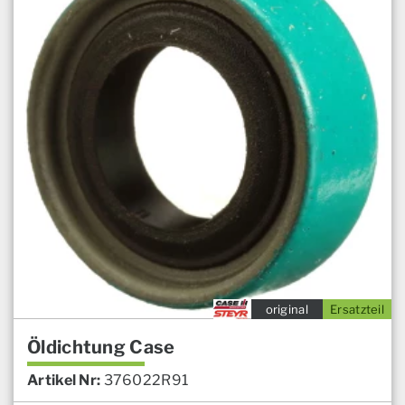
original
Ersatzteil
Öldichtung Case
Artikel Nr:
376022R91