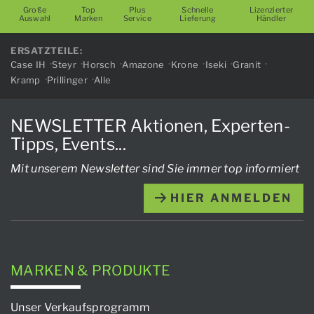
Große
Top
Plus
Schnelle
Lizenzierter
Auswahl
Marken
Service
Lieferung
Händler
ERSATZTEILE:
Case IH
Steyr
Horsch
Amazone
Krone
Iseki
Granit
Kramp
Prillinger
Alle
NEWSLETTER Aktionen, Experten-
Tipps, Events...
Mit unserem Newsletter sind Sie immer top informiert
HIER ANMELDEN
MARKEN & PRODUKTE
Unser Verkaufsprogramm