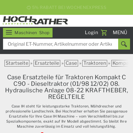
5% RABATT BEI WOCHENEXPRESS
Toggle
Login
MENÜ
Maschinen
Shop
navigati
Startseite
»
Ersatzteile
»
Case
»
Traktoren
»
Kompak
Case Ersatzteile für Traktoren Kompakt C
C90 - Dieseltraktor (01/98 12/02) 08.
Hydraulische Anlage 08-22 KRAFTHEBER,
REGELTEILE
Case IH steht für leistungsstarke Traktoren, Mähdrescher und
professionelle Landtechnik. Bei Hochrather erhalten Sie passgenaue
Ersatzteile für Ihre Case IH Maschine – vom Verschleißteil bis zur
Spezialkomponente, exakt auf Ihr Modell abgestimmt. So bleibt Ihre
Maschine zuverlässig im Einsatz und voll leistungsfähig.