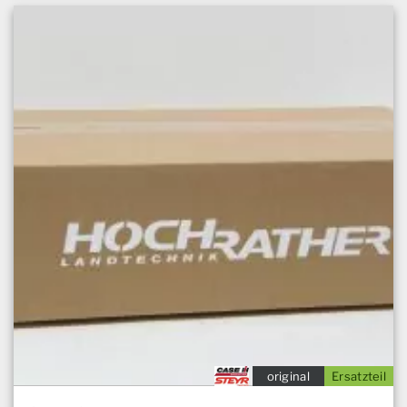
original
Ersatzteil