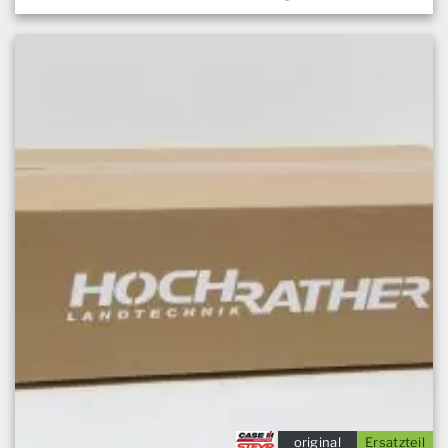
original
Ersatzteil