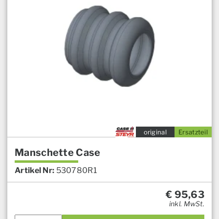
original
Ersatzteil
Manschette Case
Artikel Nr:
530780R1
€
95,63
inkl. MwSt.