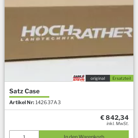
original
Ersatzteil
Satz Case
Artikel Nr:
142637A3
€
842,34
inkl. MwSt.
In den Warenkorb