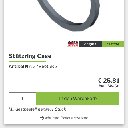
original
Ersatzteil
Stützring Case
Artikel Nr:
378985R2
€
25,81
inkl. MwSt.
In den Warenkorb
Mindestbestellmenge: 1 Stück
Meinen Preis anzeigen