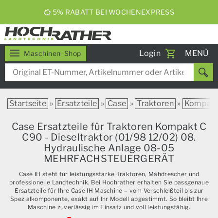
5% RABATT BEI WOCHENEXPRESS
Toggle
Login
MENÜ
Maschinen
Shop
navigati
Startseite
»
Ersatzteile
»
Case
»
Traktoren
»
Kompak
Case Ersatzteile für Traktoren Kompakt C
C90 - Dieseltraktor (01/98 12/02) 08.
Hydraulische Anlage 08-05
MEHRFACHSTEUERGERÄT
Case IH steht für leistungsstarke Traktoren, Mähdrescher und
professionelle Landtechnik. Bei Hochrather erhalten Sie passgenaue
Ersatzteile für Ihre Case IH Maschine – vom Verschleißteil bis zur
Spezialkomponente, exakt auf Ihr Modell abgestimmt. So bleibt Ihre
Maschine zuverlässig im Einsatz und voll leistungsfähig.