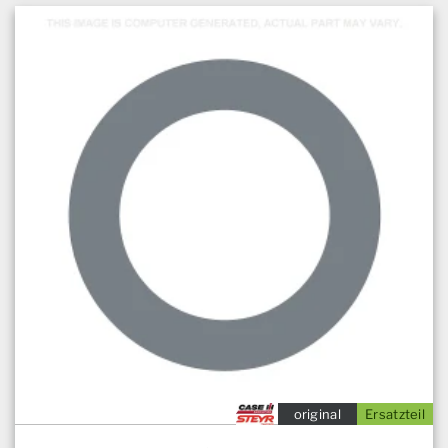
original
Ersatzteil