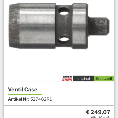
original
Ersatzteil
Ventil Case
Artikel Nr:
527482R1
€
249,07
inkl. MwSt.