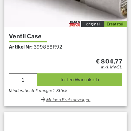
original
Ersatzteil
Ventil Case
Artikel Nr:
399858R92
€
804,77
inkl. MwSt.
In den Warenkorb
Mindestbestellmenge: 1 Stück
Meinen Preis anzeigen