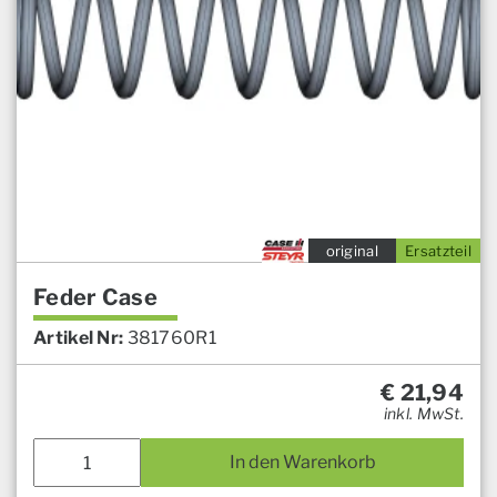
original
Ersatzteil
Feder Case
Artikel Nr:
381760R1
€
21,94
inkl. MwSt.
In den Warenkorb