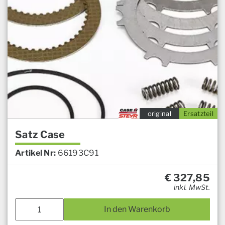
original
Ersatzteil
Satz Case
Artikel Nr:
66193C91
€
327,85
inkl. MwSt.
In den Warenkorb