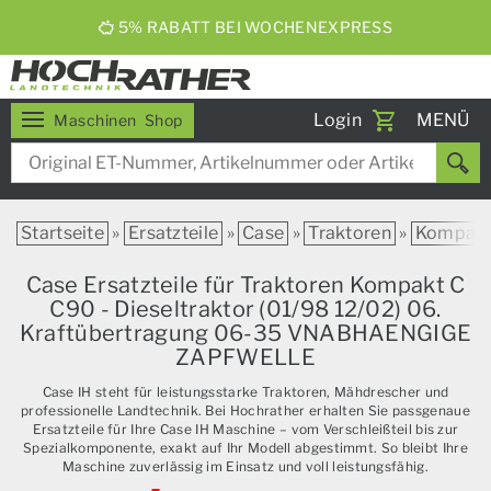
5% RABATT BEI WOCHENEXPRESS
Toggle
Login
MENÜ
Maschinen
Shop
navigati
Startseite
»
Ersatzteile
»
Case
»
Traktoren
»
Kompak
Case Ersatzteile für Traktoren Kompakt C
C90 - Dieseltraktor (01/98 12/02) 06.
Kraftübertragung 06-35 VNABHAENGIGE
ZAPFWELLE
Case IH steht für leistungsstarke Traktoren, Mähdrescher und
professionelle Landtechnik. Bei Hochrather erhalten Sie passgenaue
Ersatzteile für Ihre Case IH Maschine – vom Verschleißteil bis zur
Spezialkomponente, exakt auf Ihr Modell abgestimmt. So bleibt Ihre
Maschine zuverlässig im Einsatz und voll leistungsfähig.