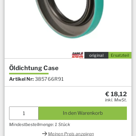
original
Ersatzteil
Öldichtung Case
Artikel Nr:
385766R91
€
18,12
inkl. MwSt.
In den Warenkorb
Mindestbestellmenge: 1 Stück
Meinen Preis anzeigen