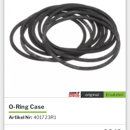
original
Ersatzteil
O-Ring Case
Artikel Nr:
401723R1