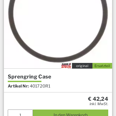
original
Ersatzteil
Sprengring Case
Artikel Nr:
401720R1
€
42,24
inkl. MwSt.
In den Warenkorb