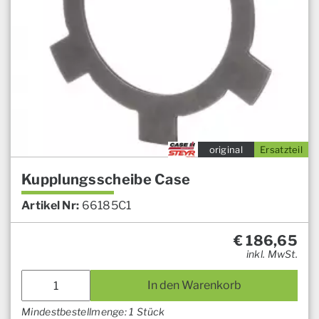
original
Ersatzteil
Kupplungsscheibe Case
Artikel Nr:
66185C1
€
186,65
inkl. MwSt.
In den Warenkorb
Mindestbestellmenge: 1 Stück