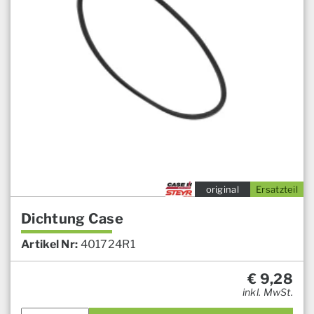
original
Ersatzteil
Dichtung Case
Artikel Nr:
401724R1
€
9,28
inkl. MwSt.