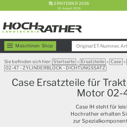
ERNTEBIER 2026
15. August 2026
Maschinen
Shop
Sie befinden sich hier:
Startseite
»
Ersatzteile
»
Case
»
02-47 - ZYLINDERBLOCK - DICHTUNGSSATZ
Case Ersatzteile für Trak
Motor 02
Case IH steht für le
Hochrather erhalten Si
zur Spezialkomponente