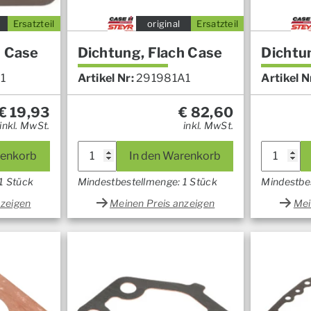
Ersatzteil
original
Ersatzteil
h Case
Dichtung, Flach Case
Dichtu
1
Artikel Nr:
291981A1
Artikel N
€
19,93
€
82,60
inkl. MwSt.
inkl. MwSt.
renkorb
In den Warenkorb
1 Stück
Mindestbestellmenge: 1 Stück
Mindestbe
nzeigen
Meinen Preis anzeigen
Mei