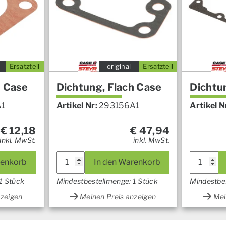
Ersatzteil
original
Ersatzteil
h Case
Dichtung, Flach Case
Dichtu
A1
Artikel Nr:
293156A1
Artikel N
€
12,18
€
47,94
inkl. MwSt.
inkl. MwSt.
renkorb
In den Warenkorb
1 Stück
Mindestbestellmenge: 1 Stück
Mindestbe
nzeigen
Meinen Preis anzeigen
Mei