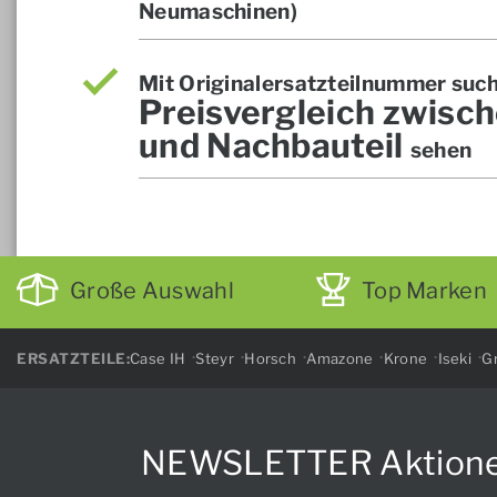
Neumaschinen)
Mit Originalersatzteilnummer suc
Preisvergleich zwisch
und Nachbauteil
sehen
Große Auswahl
Top Marken
ERSATZTEILE:
Case IH
Steyr
Horsch
Amazone
Krone
Iseki
Gr
NEWSLETTER Aktionen, 