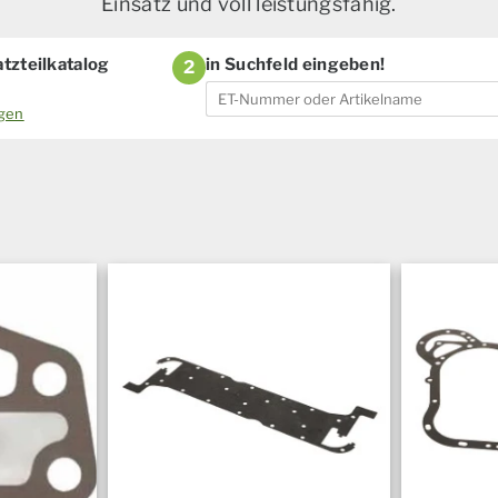
Einsatz und voll leistungsfähig.
tzteilkatalog
in Suchfeld eingeben!
2
ogen