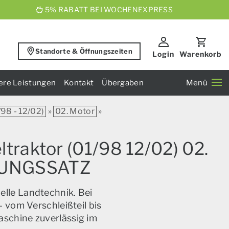
5% RABATT BEI WOCHENEXPRESS
Standorte & Öffnungszeiten
Login
Warenkorb
ere Leistungen
Kontakt
Übergaben
Menü
/98 - 12/02)
»
02. Motor
»
ltraktor (01/98 12/02) 02.
TUNGSSATZ
elle Landtechnik. Bei
 vom Verschleißteil bis
aschine zuverlässig im