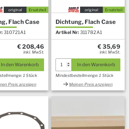
original
Ersatzteil
original
Ersatzteil
ng, Flach Case
Dichtung, Flach Case
r:
310721A1
Artikel Nr:
311782A1
€
208,46
€
35,69
inkl. MwSt.
inkl. MwSt.
In den Warenkorb
In den Warenkorb
stellmenge: 1 Stück
Mindestbestellmenge: 1 Stück
nen Preis anzeigen
Meinen Preis anzeigen