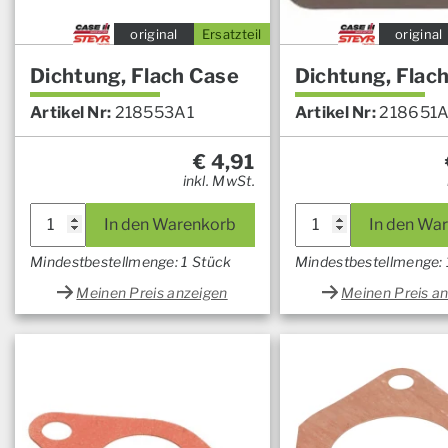
original
Ersatzteil
original
Dichtung, Flach Case
Dichtung, Flac
Artikel Nr:
218553A1
Artikel Nr:
218651A
€
4,91
inkl. MwSt.
In den Warenkorb
In den Wa
Mindestbestellmenge: 1 Stück
Mindestbestellmenge: 
Meinen Preis anzeigen
Meinen Preis a