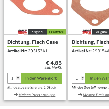
original
Ersatzteil
original
Dichtung, Flach Case
Dichtung, Flac
Artikel Nr:
293153A1
Artikel Nr:
293154
€
4,85
inkl. MwSt.
In den Warenkorb
In den Wa
Mindestbestellmenge: 1 Stück
Mindestbestellmenge: 
Meinen Preis anzeigen
Meinen Preis a