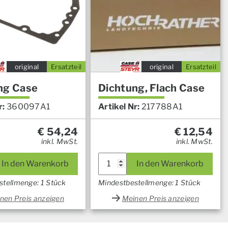
original
Ersatzteil
original
Ersatzteil
ng Case
Dichtung, Flach Case
r:
360097A1
Artikel Nr:
217788A1
€
54,24
€
12,54
inkl. MwSt.
inkl. MwSt.
In den Warenkorb
In den Warenkorb
stellmenge: 1 Stück
Mindestbestellmenge: 1 Stück
nen Preis anzeigen
Meinen Preis anzeigen