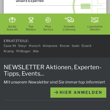
unsere Experten
Große
Top
Plus
Schnelle
Lizenzierter
Auswahl
Marken
Service
Lieferung
Händler
ERSATZTEILE:
Case IH
Steyr
Horsch
Amazone
Krone
Iseki
Granit
Kramp
Prillinger
Alle
NEWSLETTER Aktionen, Experten-
Tipps, Events...
Mit unserem Newsletter sind Sie immer top informiert
HIER ANMELDEN