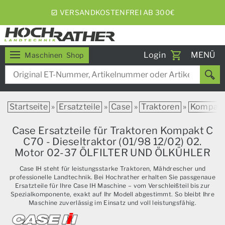
5% RABATT BEI WOCHENEXPRESS
Toggle
Login
MENÜ
Maschinen
Shop
navigati
Startseite
»
Ersatzteile
»
Case
»
Traktoren
»
Kompak
Case Ersatzteile für Traktoren Kompakt C
C70 - Dieseltraktor (01/98 12/02) 02.
Motor 02-37 ÖLFILTER UND ÖLKÜHLER
Case IH steht für leistungsstarke Traktoren, Mähdrescher und
professionelle Landtechnik. Bei Hochrather erhalten Sie passgenaue
Ersatzteile für Ihre Case IH Maschine – vom Verschleißteil bis zur
Spezialkomponente, exakt auf Ihr Modell abgestimmt. So bleibt Ihre
Maschine zuverlässig im Einsatz und voll leistungsfähig.