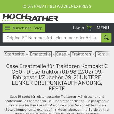
5% RABATT BEI WOCHENEXPRESS
Toggle
Login
MENÜ
Maschinen
Shop
navigati
Startseite
»
Ersatzteile
»
Case
»
Traktoren
»
Kompak
Case Ersatzteile für Traktoren Kompakt C
C60 - Dieseltraktor (01/98 12/02) 09.
Fahrgestell/Zubehör 09-21 UNTERE
LENKER DREIPUNKTAUFHÄNGUNG,
FESTE
Case IH steht für leistungsstarke Traktoren, Mähdrescher und
professionelle Landtechnik. Bei Hochrather erhalten Sie passgenaue
Ersatzteile für Ihre Case IH Maschine – vom Verschleißteil bis zur
Spezialkomponente, exakt auf Ihr Modell abgestimmt. So bleibt Ihre
Maschine zuverlässig im Einsatz und voll leistungsfähig.