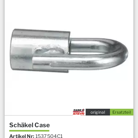
original
Ersatzteil
Schäkel Case
Artikel Nr:
1537504C1