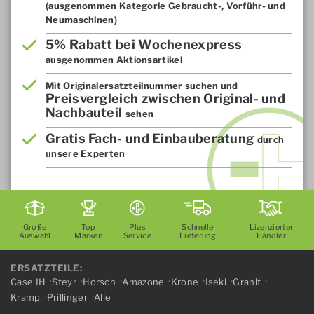
(ausgenommen Kategorie Gebraucht-, Vorführ- und
Neumaschinen)
5% Rabatt bei Wochenexpress
ausgenommen Aktionsartikel
Mit Originalersatzteilnummer suchen und
Preisvergleich zwischen Original- und
Nachbauteil
sehen
Gratis Fach- und Einbauberatung
durch
unsere Experten
Große
Top
Plus
Schnelle
Lizenzierter
Auswahl
Marken
Service
Lieferung
Händler
ERSATZTEILE:
Case IH
Steyr
Horsch
Amazone
Krone
Iseki
Granit
Kramp
Prillinger
Alle