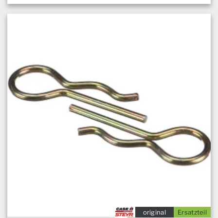
original
Ersatzteil