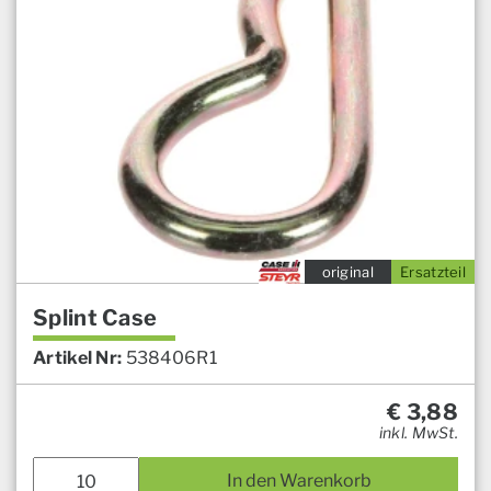
original
Ersatzteil
Splint Case
Artikel Nr:
538406R1
€
3,88
inkl. MwSt.
In den Warenkorb