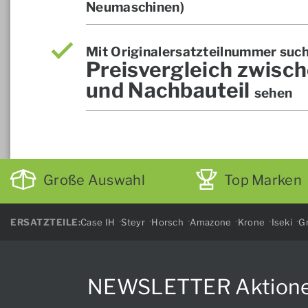
Neumaschinen)
Mit Originalersatzteilnummer suc
Preisvergleich zwisch
und Nachbauteil
sehen
Große Auswahl
Top Marken
ERSATZTEILE:
Case IH
Steyr
Horsch
Amazone
Krone
Iseki
Gr
NEWSLETTER Aktionen, 