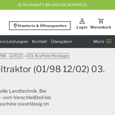
5% RABATT BEI WOCHENEXPRESS
Standorte & Öffnungszeiten
Login
Warenkorb
ere Leistungen
Kontakt
Übergaben
Menü
/98 - 12/02)
»
03. Kraftstoffanlage
ltraktor (01/98 12/02) 03.
elle Landtechnik. Bei
 vom Verschleißteil bis
aschine zuverlässig im