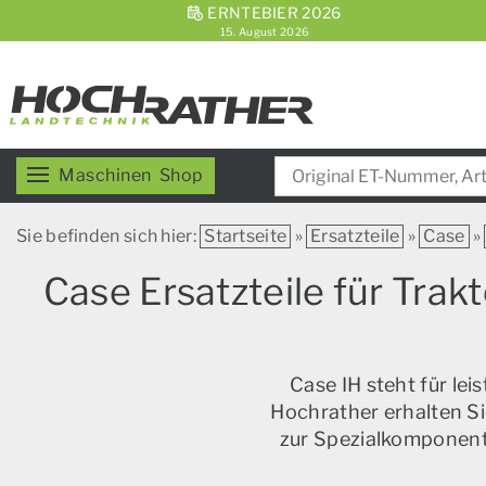
ERNTEBIER 2026
15. August 2026
Maschinen
Shop
Sie befinden sich hier:
Startseite
»
Ersatzteile
»
Case
»
Case Ersatzteile für Trak
Case IH steht für le
Hochrather erhalten Si
zur Spezialkomponente