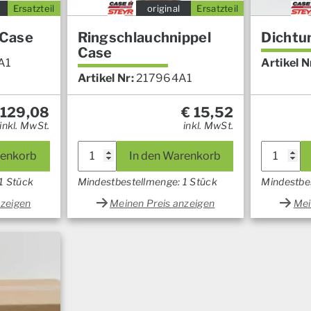
Ersatzteil
original
Ersatzteil
 Case
Ringschlauchnippel
Dichtu
Case
A1
Artikel N
Artikel Nr:
217964A1
129,08
€
15,52
inkl. MwSt.
inkl. MwSt.
renkorb
In den Warenkorb
1 Stück
Mindestbestellmenge: 1 Stück
Mindestbe
nzeigen
Meinen Preis anzeigen
Mei