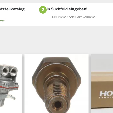
tzteilkatalog
in Suchfeld eingeben!
2
ogen