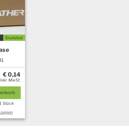
Ersatzteil
ase
R1
€
0,14
inkl. MwSt.
renkorb
1 Stück
nzeigen