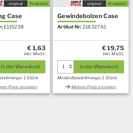
original
Ersatzteil
original
Ersatzteil
ng Case
Gewindebolzen Case
r:
E115238
Artikel Nr:
218327A1
€
1,63
€
19,75
inkl. MwSt.
inkl. MwSt.
In den Warenkorb
In den Warenkorb
stellmenge: 1 Stück
Mindestbestellmenge: 1 Stück
nen Preis anzeigen
Meinen Preis anzeigen