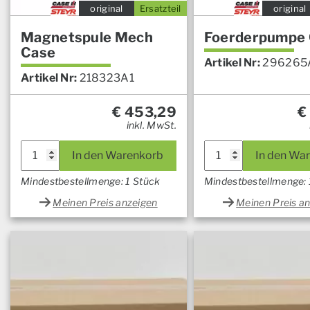
original
Ersatzteil
original
Magnetspule Mech
Foerderpumpe
Case
Artikel Nr:
296265
Artikel Nr:
218323A1
€
453,29
€
inkl. MwSt.
In den Warenkorb
In den Wa
Mindestbestellmenge: 1 Stück
Mindestbestellmenge: 
Meinen Preis anzeigen
Meinen Preis a