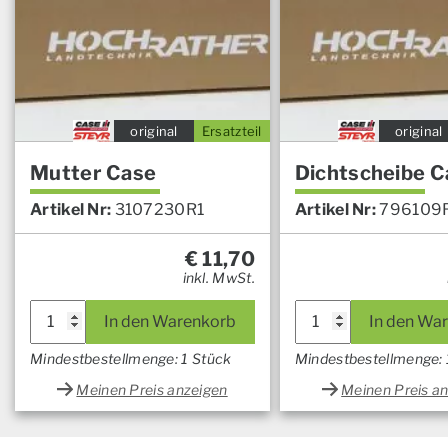
original
Ersatzteil
original
Mutter Case
Dichtscheibe C
Artikel Nr:
3107230R1
Artikel Nr:
796109
€
11,70
inkl. MwSt.
In den Warenkorb
In den Wa
Mindestbestellmenge: 1 Stück
Mindestbestellmenge: 
Meinen Preis anzeigen
Meinen Preis a