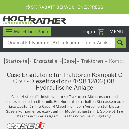
5% RABATT BEI WOCHENEXPRESS
Toggle
Login
MENÜ
Maschinen
Shop
navigati
Startseite
»
Ersatzteile
»
Case
»
Traktoren
»
Kompak
Case Ersatzteile für Traktoren Kompakt C
C50 - Dieseltraktor (01/98 12/02) 08.
Hydraulische Anlage
Case IH steht für leistungsstarke Traktoren, Mähdrescher und
professionelle Landtechnik. Bei Hochrather erhalten Sie passgenaue
Ersatzteile für Ihre Case IH Maschine – vom Verschleißteil bis zur
Spezialkomponente, exakt auf Ihr Modell abgestimmt. So bleibt Ihre
Maschine zuverlässig im Einsatz und voll leistungsfähig.