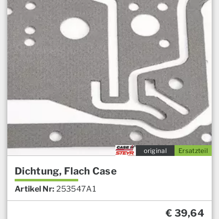
original
Ersatzteil
Dichtung, Flach Case
Artikel Nr:
253547A1
€
39,64