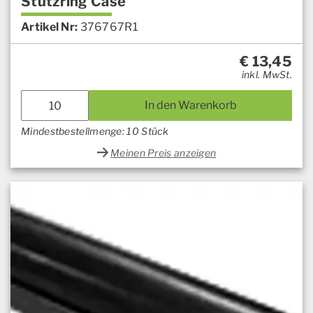
Stützring Case
Artikel Nr:
376767R1
€
13,45
inkl. MwSt.
In den Warenkorb
Mindestbestellmenge: 10 Stück
Meinen Preis anzeigen