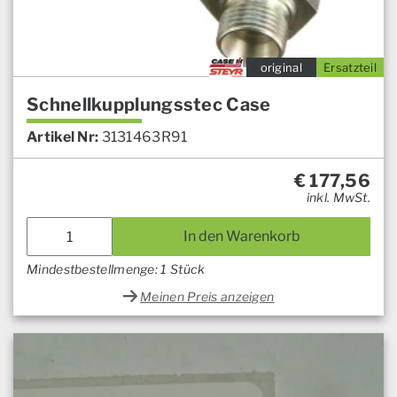
original
Ersatzteil
Schnellkupplungsstec Case
Artikel Nr:
3131463R91
€
177,56
inkl. MwSt.
In den Warenkorb
Mindestbestellmenge: 1 Stück
Meinen Preis anzeigen