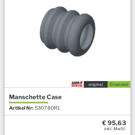
original
Ersatzteil
Manschette Case
Artikel Nr:
530780R1
€
95,63
inkl. MwSt.