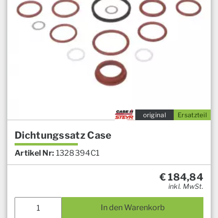
original
Ersatzteil
Dichtungssatz Case
Artikel Nr:
1328394C1
€
184,84
inkl. MwSt.
In den Warenkorb