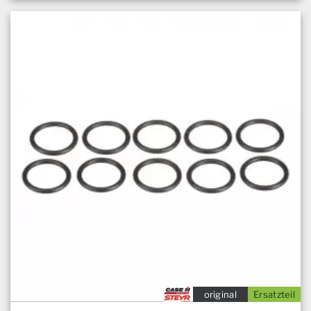
original
Ersatzteil