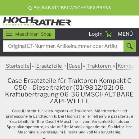
5% RABATT BEI WOCHENEXPRESS
Toggle
Login
MENÜ
Maschinen
Shop
navigati
Startseite
»
Ersatzteile
»
Case
»
Traktoren
»
Kompak
Case Ersatzteile für Traktoren Kompakt C
C50 - Dieseltraktor (01/98 12/02) 06.
Kraftübertragung 06-36 UMSCHALTBARE
ZAPFWELLE
Case IH steht für leistungsstarke Traktoren, Mähdrescher und
professionelle Landtechnik. Bei Hochrather erhalten Sie passgenaue
Ersatzteile für Ihre Case IH Maschine – vom Verschleißteil bis zur
Spezialkomponente, exakt auf Ihr Modell abgestimmt. So bleibt Ihre
Maschine zuverlässig im Einsatz und voll leistungsfähig.