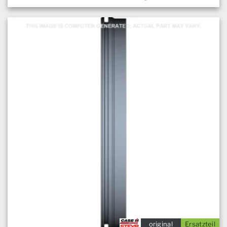
original
Ersatzteil