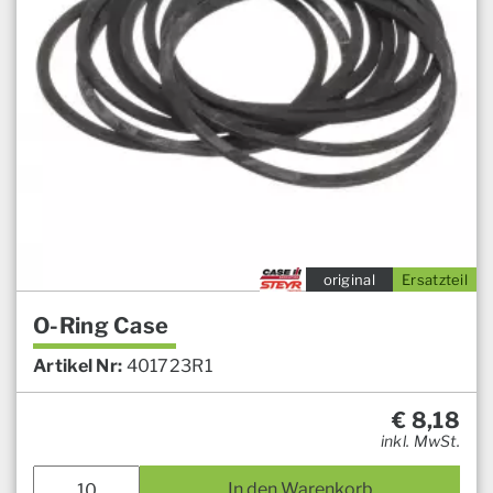
original
Ersatzteil
O-Ring Case
Artikel Nr:
401723R1
€
8,18
inkl. MwSt.
In den Warenkorb