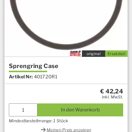
original
Ersatzteil
Sprengring Case
Artikel Nr:
401720R1
€
42,24
inkl. MwSt.
In den Warenkorb
Mindestbestellmenge: 1 Stück
Meinen Preis anzeigen