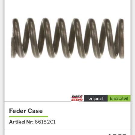
original
Ersatzteil
Feder Case
Artikel Nr:
66182C1