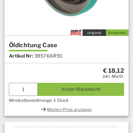
original
Ersatzteil
Öldichtung Case
Artikel Nr:
385766R91
€
18,12
inkl. MwSt.
In den Warenkorb
Mindestbestellmenge: 1 Stück
Meinen Preis anzeigen