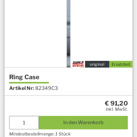
original
Ersatzteil
Ring Case
Artikel Nr:
82349C3
€
91,20
inkl. MwSt.
In den Warenkorb
Mindestbestellmenge: 1 Stück