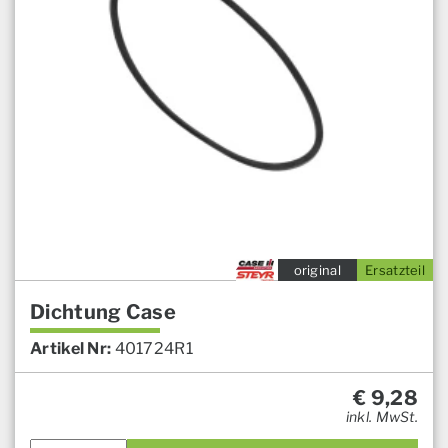
original
Ersatzteil
Dichtung Case
Artikel Nr:
401724R1
€
9,28
inkl. MwSt.